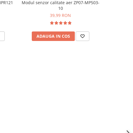
 MPR121
Modul senzor calitate aer ZP07-MP503-
Modul senzo
-45%
10
56,
39,99 RON
ADAUGA IN COS
ADAU