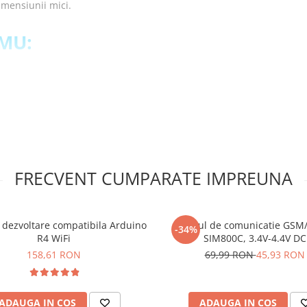
imensiunii mici.
IMU:
u cu trei axe, magnetometru
FRECVENT CUMPARATE IMPREUNA
 pini de tip tata care este
 dezvoltare compatibila Arduino
Modul de comunicatie GSM
 GY-87, compatibil
-34%
R4 WiFi
SIM800C, 3.4V-4.4V DC
158,61 RON
69,99 RON
45,93 RON
ADAUGA IN COS
ADAUGA IN COS