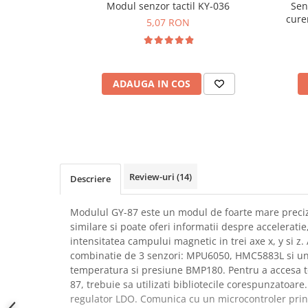
Modul senzor tactil KY-036
Sen
SCHRACK TECHNIK
Seturi de Surubelnite
cure
5,07 RON
SAMSUNG
Cuttere
SUNKKO
Foarfeca Electrician
SANYO
Chei Dinamometrice
SUPERFIRE
ADAUGA IN COS
Chei Fixe
SONOFF
Chei Reglabile
TERMOPASTY
Chei Combinate
TOPDON
Chei Inelare cu Cot
TAXNELE
Rulete
TENPOWER
Nivele cu bula
Review-uri
(14)
Descriere
VICTOR
Truse de Scule
VETO PRO PAC
Scule Electrice
Modulul GY-87 este un modul de foarte mare preci
WEICON
similare si poate oferi informatii despre acceleratie
Unelte Multifunctionale
intensitatea campului magnetic in trei axe x, y si z
WERA
Surubelnite Electrice
combinatie de 3 senzori: MPU6050, HMC5883L si un
WIHA
Polizoare
temperatura si presiune BMP180. Pentru a accesa to
WAIT TOOLS
87, trebuie sa utilizati bibliotecile corespunzatoar
Masini de Gaurit si Insurubat
WEEEMAKE
regulator LDO. Comunica cu un microcontroler prin i
Accesorii pentru Gaurit