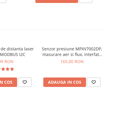
de distanta laser
Senzor presiune MPXV7002DP,
Senzor CO
-45%
 MODBUS I2C
masurare aer si flux, interfata
analogica
99 RON
165,00 RON
223,69
N COS
ADAUGA IN COS
ADAUG