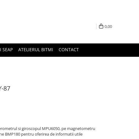
0,00
I SEAP
ATELIERUL BITMI
CONTACT
Y-87
lerometrul si giroscopul MPU6050, pe magnetometru
e BMP180 pentru oferirea de informatii utile