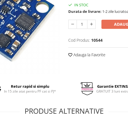
IN STOC
Durata de livrare:
1-2 zile lucrato
ADAUG
Cod Produs:
10544
Adauga la Favorite
Retur rapid si simplu
Garantie EXTIN
In 15 zile atat pentru PF cat si PJ*
GRATUIT 3 luni extr
PRODUSE ALTERNATIVE