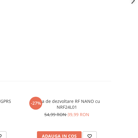
/GPRS
Placa de dezvoltare RF NANO cu
Modul dr
-27%
-24%
NRF24L01
3
54,99 RON
39,99 RON
ADAUGA IN COS
AD