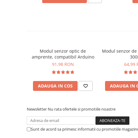
Placi de Expansiune
Module Electronice
Senzori Electronici
Componente Electronice
Gadgets
Modul senzor optic de
Modul senzor de 
Electrice
amprente, compatibil Arduino
300
Acumulatori si Baterii
91,98 RON
64,99
Acumulatori
Baterii
Distributie Comutatie si Protectie
ADAUGA IN COS
ADAUGA IN 
Contoare si Relee Electrice
Sigurante Automate
Newsletter
Nu rata ofertele si promotiile noastre
Sigurante Fuzibile
Sigurante Diferentiale RCBO
Protectii diferentiale RCCB
Sunt de acord sa primesc informatii cu promotiile magazinu
Dispozitive AFDD detectare defect