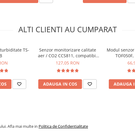
ALTI CLIENTI AU CUMPARAT
turbiditate TS-
Senzor monitorizare calitate
Modul senzor 
B
aer / CO2 CCS811, compatibil
TOF050F,
Arduino, Keyestudio
 RON
127,05 RON
66,
COS
ADAUGA IN COS
ADAUGA I
lui. Afla mai multe in
Politica de Confidentialitate