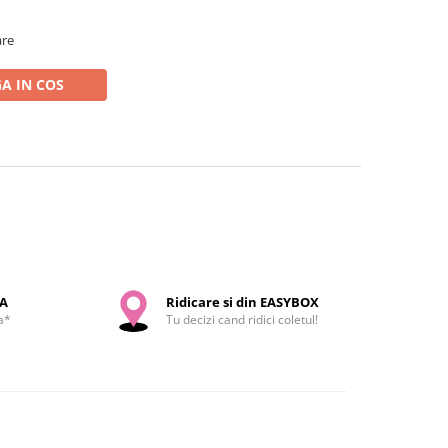
are
A IN COS
SA
Ridicare si din EASYBOX
a*
Tu decizi cand ridici coletul!