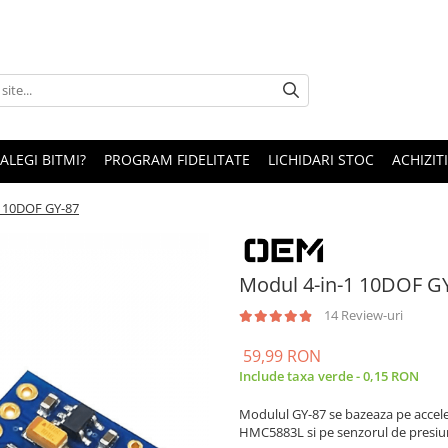
 ALEGI BITMI?
PROGRAM FIDELITATE
LICHIDARI STOC
ACHIZITI
1 10DOF GY-87
Modul 4-in-1 10DOF G
14 Review-uri
59,99 RON
Include taxa verde - 0,15 RON
Modulul GY-87 se bazeaza pe acce
HMC5883L si pe senzorul de presiun