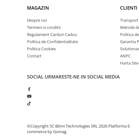
arc electric
MAGAZIN
CLIENTI
Descarcatoare de Supratensiune
Contactoare
Despre noi
Transport 
Blocuri de Distributie
Termeni si conditii
Metode de
Regulament Carduri Cadou
Politica d
Tablouri Electrice
Politica de Confidentialitate
Garantia 
Accesorii Tablouri Electrice
Politica Cookies
Solutionare
Stabilizatoare de Tensiune
Contact
ANPC
Convertoare de Tensiune
Harta Site
Banda Izolatoare
SOCIAL
URMARESTE-NE IN SOCIAL MEDIA
Panouri Fotovoltaice
Ce contine cutia?
Smart Home
1x Modul 4-in-1 GY-87
Intrerupatoare Smart
Prize Inteligente
Module Smart Home
Camere Supraveghere
©Copyright SC Bitmi Technologies SRL 2026
Platforma E-
commerce by Gomag
Iluminat