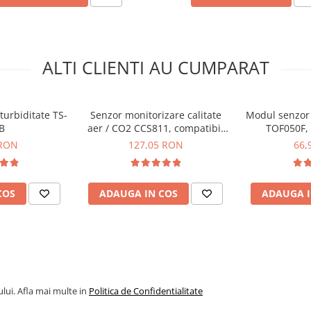
ALTI CLIENTI AU CUMPARAT
turbiditate TS-
Senzor monitorizare calitate
Modul senzor 
B
aer / CO2 CCS811, compatibil
TOF050F,
Arduino, Keyestudio
 RON
127,05 RON
66,
COS
ADAUGA IN COS
ADAUGA I
lui. Afla mai multe in
Politica de Confidentialitate