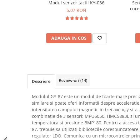
Modul senzor tactil KY-036
Sen
SCHRACK TECHNIK
Seturi de Surubelnite
cure
5,07 RON
SAMSUNG
Cuttere
SUNKKO
Foarfeca Electrician
SANYO
Chei Dinamometrice
SUPERFIRE
ADAUGA IN COS
Chei Fixe
SONOFF
Chei Reglabile
TERMOPASTY
Chei Combinate
TOPDON
Chei Inelare cu Cot
TAXNELE
Rulete
TENPOWER
Nivele cu bula
Review-uri
(14)
Descriere
VICTOR
Truse de Scule
VETO PRO PAC
Scule Electrice
Modulul GY-87 este un modul de foarte mare preci
WEICON
similare si poate oferi informatii despre acceleratie
Unelte Multifunctionale
intensitatea campului magnetic in trei axe x, y si z
WERA
Surubelnite Electrice
combinatie de 3 senzori: MPU6050, HMC5883L si un
WIHA
Polizoare
temperatura si presiune BMP180. Pentru a accesa to
WAIT TOOLS
87, trebuie sa utilizati bibliotecile corespunzatoar
Masini de Gaurit si Insurubat
WEEEMAKE
regulator LDO. Comunica cu un microcontroler prin i
Accesorii pentru Gaurit