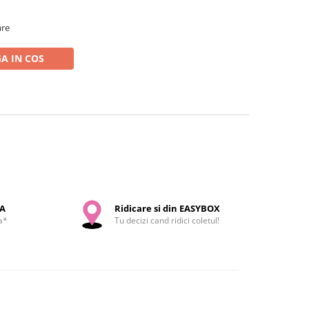
are
A IN COS
SA
Ridicare si din EASYBOX
a*
Tu decizi cand ridici coletul!