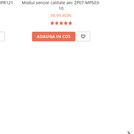
 MPR121
Modul senzor calitate aer ZP07-MP503-
Modul senzo
-45%
10
56,
39,99 RON
ADAUGA IN COS
ADAU