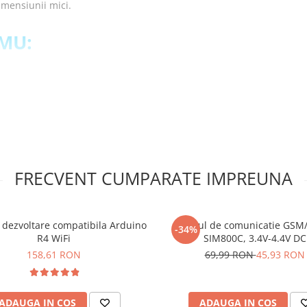
imensiunii mici.
IMU:
u cu trei axe, magnetometru
FRECVENT CUMPARATE IMPREUNA
 pini de tip tata care este
 dezvoltare compatibila Arduino
Modul de comunicatie GSM
 GY-87, compatibil
-34%
R4 WiFi
SIM800C, 3.4V-4.4V DC
158,61 RON
69,99 RON
45,93 RON
ADAUGA IN COS
ADAUGA IN COS