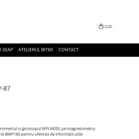
0,00
I SEAP
ATELIERUL BITMI
CONTACT
Y-87
lerometrul si giroscopul MPU6050, pe magnetometru
e BMP180 pentru oferirea de informatii utile