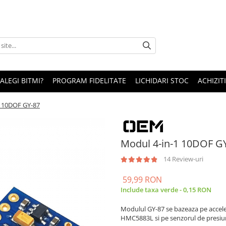
 ALEGI BITMI?
PROGRAM FIDELITATE
LICHIDARI STOC
ACHIZITI
1 10DOF GY-87
Modul 4-in-1 10DOF G
14 Review-uri
59,99 RON
Include taxa verde - 0,15 RON
Modulul GY-87 se bazeaza pe acce
HMC5883L si pe senzorul de presiun