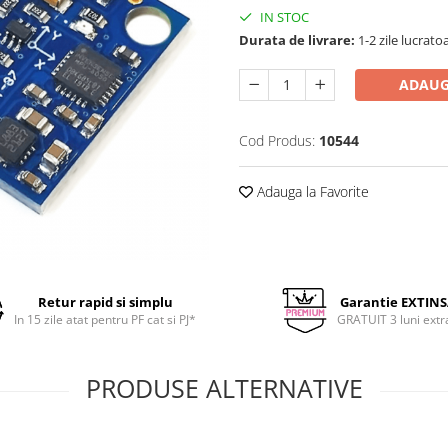
IN STOC
Durata de livrare:
1-2 zile lucrato
ADAUG
Cod Produs:
10544
Adauga la Favorite
Retur rapid si simplu
Garantie EXTIN
In 15 zile atat pentru PF cat si PJ*
GRATUIT 3 luni extr
PRODUSE ALTERNATIVE