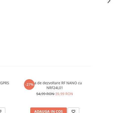
/GPRS
Placa de dezvoltare RF NANO cu
Modul dr
-27%
-24%
NRF24L01
3
54,99 RON
39,99 RON
ADAUGA IN COS
AD