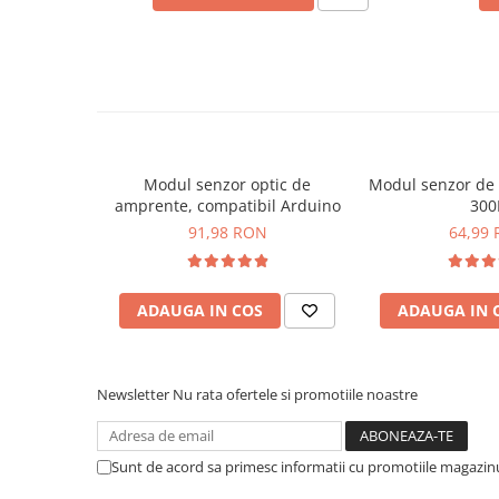
Placi de Expansiune
Module Electronice
Senzori Electronici
Componente Electronice
Gadgets
Modul senzor optic de
Modul senzor de 
Electrice
amprente, compatibil Arduino
300
Acumulatori si Baterii
91,98 RON
64,99
Acumulatori
Baterii
Distributie Comutatie si Protectie
ADAUGA IN COS
ADAUGA IN 
Contoare si Relee Electrice
Sigurante Automate
Newsletter
Nu rata ofertele si promotiile noastre
Sigurante Fuzibile
Sigurante Diferentiale RCBO
Protectii diferentiale RCCB
Sunt de acord sa primesc informatii cu promotiile magazinu
Dispozitive AFDD detectare defect