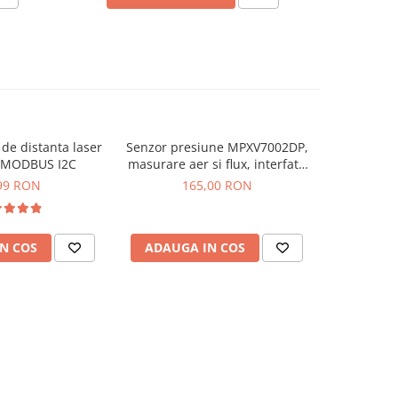
de distanta laser
Senzor presiune MPXV7002DP,
Senzor CO
-45%
 MODBUS I2C
masurare aer si flux, interfata
analogica
99 RON
165,00 RON
223,69
N COS
ADAUGA IN COS
ADAUG