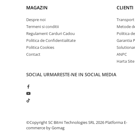
arc electric
MAGAZIN
CLIENTI
Descarcatoare de Supratensiune
Contactoare
Despre noi
Transport 
Blocuri de Distributie
Termeni si conditii
Metode de
Regulament Carduri Cadou
Politica d
Tablouri Electrice
Politica de Confidentialitate
Garantia 
Accesorii Tablouri Electrice
Politica Cookies
Solutionare
Stabilizatoare de Tensiune
Contact
ANPC
Convertoare de Tensiune
Harta Site
Banda Izolatoare
SOCIAL
URMARESTE-NE IN SOCIAL MEDIA
Panouri Fotovoltaice
Ce contine cutia?
Smart Home
1x Modul 4-in-1 GY-87
Intrerupatoare Smart
Prize Inteligente
Module Smart Home
Camere Supraveghere
©Copyright SC Bitmi Technologies SRL 2026
Platforma E-
commerce by Gomag
Iluminat