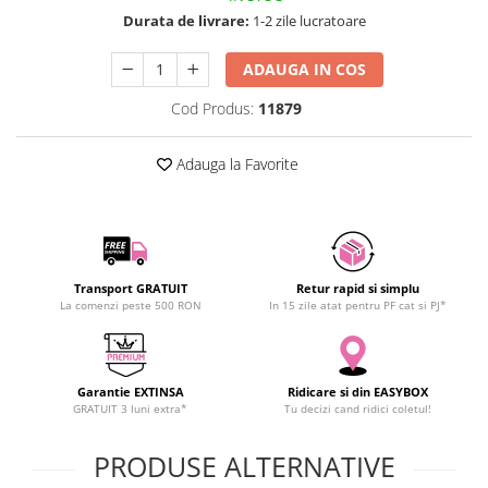
SCHRACK TECHNIK
Seturi de Surubelnite
Durata de livrare:
1-2 zile lucratoare
SAMSUNG
Cuttere
ADAUGA IN COS
SUNKKO
Foarfeca Electrician
SANYO
Chei Dinamometrice
Cod Produs:
11879
SUPERFIRE
Chei Fixe
SONOFF
Chei Reglabile
Adauga la Favorite
TERMOPASTY
Chei Combinate
TOPDON
Chei Inelare cu Cot
TAXNELE
Rulete
TENPOWER
Nivele cu bula
Transport GRATUIT
Retur rapid si simplu
VICTOR
Truse de Scule
La comenzi peste 500 RON
In 15 zile atat pentru PF cat si PJ*
VETO PRO PAC
Scule Electrice
WEICON
Unelte Multifunctionale
WERA
Garantie EXTINSA
Ridicare si din EASYBOX
Surubelnite Electrice
GRATUIT 3 luni extra*
Tu decizi cand ridici coletul!
WIHA
Polizoare
WAIT TOOLS
Masini de Gaurit si Insurubat
PRODUSE ALTERNATIVE
WEEEMAKE
Accesorii pentru Gaurit