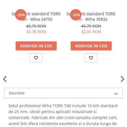
YAHBOOM
Burghie pentru Metal
YATO
Set 10 biti standard TORX
Set 10 biti standard TORX
Se
Genti pentru Scule si Unelte
-26%
-30%
ZUBR
T30 - Wiha 24750
T10 - Wiha 35832
K
Electronica
45,75 RON
45,75 RON
Unelte pentru Electronica
33,78 RON
32,01 RON
Aparate de Sudura in Puncte
ADAUGA IN COS
ADAUGA IN COS
Microscoape Digitale
Osciloscoape Digitale
Generatoare de Semnal
Surse de Laborator
Statii de Lipit
Letcon
Accesorii pentru Lipit
Descriere
Surubelnite de Precizie
Clesti de Precizie
Setul profesional Wiha TORX T40 include 10 biti standard
de 25 mm, ideali pentru aplicatii industriale si
Kituri Electronice
comerciale. Fabricati din otel crom-vanadiu complet calit,
Placi de Dezvoltare
acesti biti ofera rezistenta excelenta si o durata lunga de