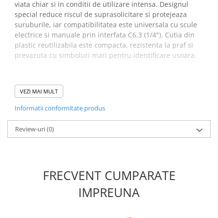
viata chiar si in conditii de utilizare intensa. Designul
Placi de Expansiune
special reduce riscul de suprasolicitare si protejeaza
Module Electronice
suruburile, iar compatibilitatea este universala cu scule
electrice si manuale prin interfata C6.3 (1/4"). Cutia din
Senzori Electronici
plastic reutilizabila este compacta, rezistenta la praf si
Componente Electronice
prevazuta cu simboluri mari pentru identificare usoara.
Gadgets
Electrice
Beneficii set 10 biti standard
VEZI MAI MULT
Acumulatori si Baterii
TORX T40 - Wiha 10154:
Informatii conformitate produs
Acumulatori
Otel crom-vanadiu calit pentru durabilitate si
Baterii
performanta constanta
Review-uri
(0)
Distributie Comutatie si Protectie
Design anti-suprasolicitare pentru protectia
suruburilor
Contoare si Relee Electrice
Compatibilitate larga cu surubelnite si scule electrice
Sigurante Automate
standard C6.3 (1/4")
FRECVENT CUMPARATE
Sigurante Fuzibile
Cutie practica, reutilizabila si rezistenta la praf
Sigurante Diferentiale RCBO
Simboluri mari pentru identificare rapida si
IMPREUNA
organizare eficienta
Protectii diferentiale RCCB
Ideal pentru aplicatii comerciale si industriale
Dispozitive AFDD detectare defect