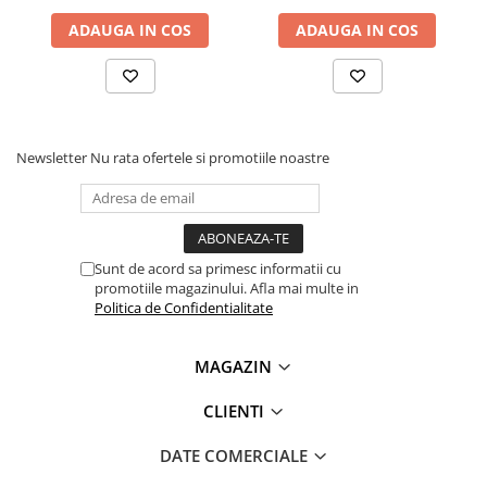
Lanterne
ADAUGA IN COS
ADAUGA IN COS
Lanterne de Cap
Lanterne de Mana
Lampi Solare
Proiectoare LED
Newsletter
Nu rata ofertele si promotiile noastre
Aeroterme
Auto
Roboti de Pornire Auto
Microscoape Biologice
Sunt de acord sa primesc informatii cu
promotiile magazinului. Afla mai multe in
Politica de Confidentialitate
MAGAZIN
CLIENTI
DATE COMERCIALE