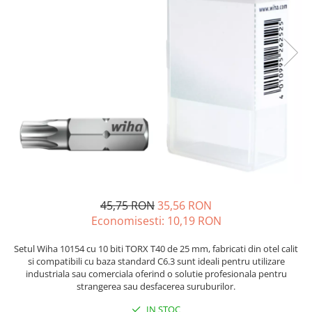
JBC
Termometre
JCD
Camere Termoviziune
JGNE
Sublere
KEYESTUDIO
Micrometre
KNIPEX
Scule si Unelte
KPS
Scule de Mana
LG CHEM
LONGWEI
Clesti de Taiat
MESTEK
Clesti pentru Dezizolat
MICROBIT
Clesti de Sertizare
MURATA
Clesti Multifunctionali
45,75 RON
35,56 RON
MOLICEL
Clesti Papagal
Economisesti:
10,19
RON
MVAVA
Clesti Autoblocanti
Setul Wiha 10154 cu 10 biti TORX T40 de 25 mm, fabricati din otel calit
OPTO-EDU
Menghine
si compatibili cu baza standard C6.3 sunt ideali pentru utilizare
PIERGIACOMI
Clesti Electrician 1000V
industriala sau comerciala oferind o solutie profesionala pentru
strangerea sau desfacerea suruburilor.
RASPBERRY PI
Surubelnite Simple
RUKO
Surubelnite Electrician 1000V
IN STOC