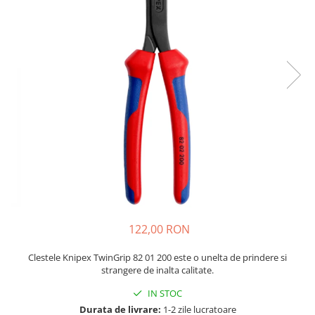
JBC
Termometre
JCD
Camere Termoviziune
JGNE
Sublere
KEYESTUDIO
Micrometre
KNIPEX
Scule si Unelte
KPS
Scule de Mana
LG CHEM
LONGWEI
Clesti de Taiat
MESTEK
Clesti pentru Dezizolat
MICROBIT
Clesti de Sertizare
MURATA
Clesti Multifunctionali
MOLICEL
Clesti Papagal
122,00 RON
MVAVA
Clesti Autoblocanti
OPTO-EDU
Menghine
Clestele Knipex TwinGrip 82 01 200 este o unelta de prindere si
strangere de inalta calitate.
PIERGIACOMI
Clesti Electrician 1000V
RASPBERRY PI
Surubelnite Simple
IN STOC
RUKO
Durata de livrare:
1-2 zile lucratoare
Surubelnite Electrician 1000V