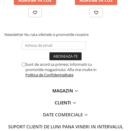
ADAUGA IN COS
ADAUGA IN COS
Lanterne
Lanterne de Cap
Lanterne de Mana
Lampi Solare
Newsletter
Nu rata ofertele si promotiile noastre
Proiectoare LED
Aeroterme
Auto
Roboti de Pornire Auto
Sunt de acord sa primesc informatii cu
promotiile magazinului. Afla mai multe in
Microscoape Biologice
Politica de Confidentialitate
MAGAZIN
CLIENTI
DATE COMERCIALE
SUPORT CLIENTI
DE LUNI PANA VINERI IN INTERVALUL