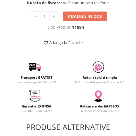
Durata de livrare:
Va fi comunicata telefonic
SCHRACK TECHNIK
Seturi de Surubelnite
SAMSUNG
Cuttere
ADAUGA IN COS
SUNKKO
Foarfeca Electrician
Cod Produs:
11084
SANYO
Chei Dinamometrice
SUPERFIRE
Chei Fixe
Adauga la Favorite
SONOFF
Chei Reglabile
TERMOPASTY
Chei Combinate
TOPDON
Chei Inelare cu Cot
TAXNELE
Rulete
TENPOWER
Nivele cu bula
Transport GRATUIT
Retur rapid si simplu
La comenzi peste 500 RON
In 15 zile atat pentru PF cat si PJ*
VICTOR
Truse de Scule
VETO PRO PAC
Scule Electrice
WEICON
Unelte Multifunctionale
Garantie EXTINSA
Ridicare si din EASYBOX
WERA
Surubelnite Electrice
GRATUIT 3 luni extra*
Tu decizi cand ridici coletul!
WIHA
Polizoare
WAIT TOOLS
PRODUSE ALTERNATIVE
Masini de Gaurit si Insurubat
WEEEMAKE
Accesorii pentru Gaurit