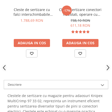
YAHBOOM
Burghie pentru Metal
YATO
Cleste de sertizare cu
Cleste sertizare conectori
-17%
Genti pentru Scule si Unelte
falci interschimbabile
neizolati, operare cu
0
ZUBR
Knipex 97 43 66 EVO
doua maini, 0.5 - 6 mm²,
Electronica
1.788,69 RON
738,10 RON
Knipex 97 52 05
611,18 RON
Unelte pentru Electronica
Aparate de Sudura in Puncte
Microscoape Digitale
ADAUGA IN COS
ADAUGA IN COS
Osciloscoape Digitale
Generatoare de Semnal
Surse de Laborator
Statii de Lipit
Letcon
Accesorii pentru Lipit
Descriere
Surubelnite de Precizie
Clesti de Precizie
Clestele de sertizare cu magazie pentru adaosuri Knipex
Kituri Electronice
MultiCrimp 97 33 02, reprezinta un instrument eficient
pentru sertizarea diverselor tipuri de pini si conectori
Placi de Dezvoltare
electrici. Clestele este echipat cu o magazie practica