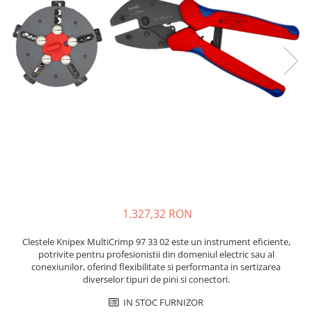
JBC
Termometre
JCD
Camere Termoviziune
JGNE
Sublere
KEYESTUDIO
Micrometre
KNIPEX
Scule si Unelte
KPS
Scule de Mana
LG CHEM
LONGWEI
Clesti de Taiat
MESTEK
Clesti pentru Dezizolat
MICROBIT
Clesti de Sertizare
MURATA
Clesti Multifunctionali
1.327,32 RON
MOLICEL
Clesti Papagal
MVAVA
Clesti Autoblocanti
Clestele Knipex MultiCrimp 97 33 02 este un instrument eficiente,
OPTO-EDU
Menghine
potrivite pentru profesionistii din domeniul electric sau al
conexiunilor, oferind flexibilitate si performanta in sertizarea
PIERGIACOMI
Clesti Electrician 1000V
diverselor tipuri de pini si conectori.
RASPBERRY PI
Surubelnite Simple
IN STOC FURNIZOR
RUKO
Surubelnite Electrician 1000V