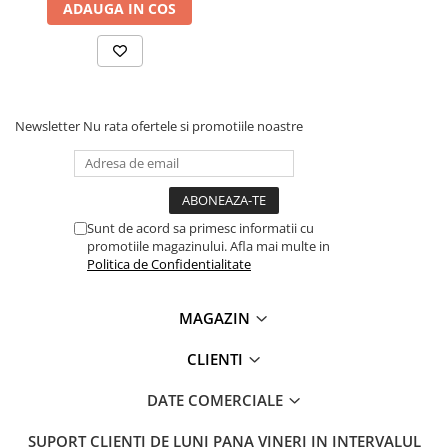
ADAUGA IN COS
Lanterne
Ce contine cutia?
Lanterne de Cap
Lanterne de Mana
1x Cleste sertizare pini cu magazie pentru adaosuri,
Knipex MultiCrimp 97 33 02
Lampi Solare
Proiectoare LED
Newsletter
Nu rata ofertele si promotiile noastre
Aeroterme
Auto
Roboti de Pornire Auto
Sunt de acord sa primesc informatii cu
Microscoape Biologice
promotiile magazinului. Afla mai multe in
Politica de Confidentialitate
MAGAZIN
CLIENTI
DATE COMERCIALE
SUPORT CLIENTI
DE LUNI PANA VINERI IN INTERVALUL