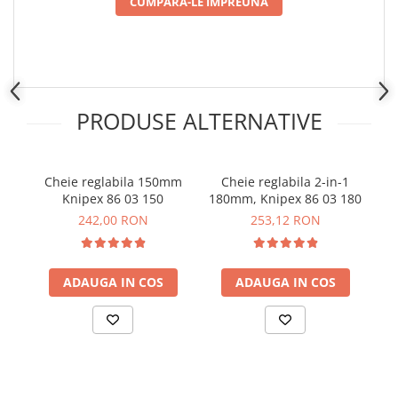
CUMPARA-LE IMPREUNA
Placi de Expansiune
Module Electronice
Senzori Electronici
Componente Electronice
PRODUSE ALTERNATIVE
Gadgets
Electrice
Acumulatori si Baterii
Cheie reglabila 150mm
Cheie reglabila 2-in-1
Knipex 86 03 150
180mm, Knipex 86 03 180
r
Acumulatori
242,00 RON
253,12 RON
Baterii
Distributie Comutatie si Protectie
Contoare si Relee Electrice
ADAUGA IN COS
ADAUGA IN COS
Sigurante Automate
Sigurante Fuzibile
Sigurante Diferentiale RCBO
Protectii diferentiale RCCB
Dispozitive AFDD detectare defect