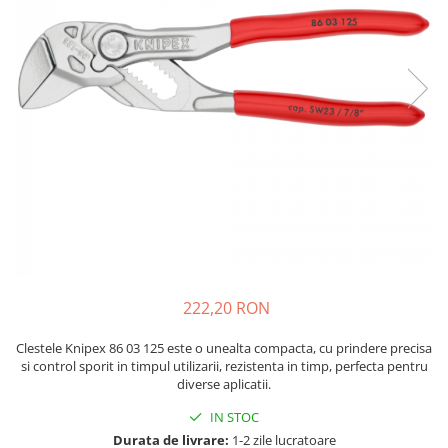
JBC
Termometre
JCD
Camere Termoviziune
JGNE
Sublere
KEYESTUDIO
Micrometre
KNIPEX
Scule si Unelte
KPS
Scule de Mana
LG CHEM
LONGWEI
Clesti de Taiat
MESTEK
Clesti pentru Dezizolat
MICROBIT
Clesti de Sertizare
MURATA
Clesti Multifunctionali
222,20 RON
MOLICEL
Clesti Papagal
MVAVA
Clesti Autoblocanti
Clestele Knipex 86 03 125 este o unealta compacta, cu prindere precisa
OPTO-EDU
Menghine
si control sporit in timpul utilizarii, rezistenta in timp, perfecta pentru
diverse aplicatii.
PIERGIACOMI
Clesti Electrician 1000V
RASPBERRY PI
Surubelnite Simple
IN STOC
RUKO
Durata de livrare:
1-2 zile lucratoare
Surubelnite Electrician 1000V