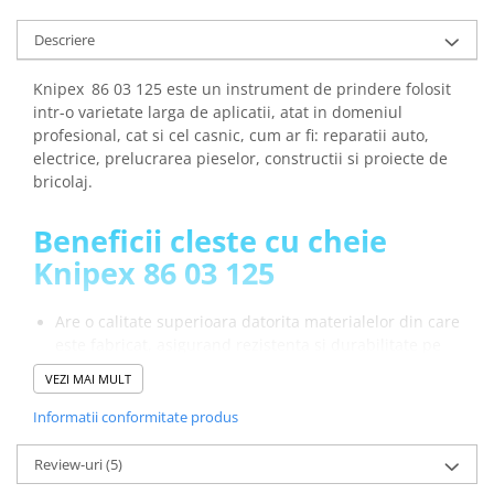
arc electric
Descarcatoare de Supratensiune
Descriere
Contactoare
Knipex
86 03 125 este un instrument de prindere folosit
Blocuri de Distributie
intr-o varietate larga de aplicatii, atat in domeniul
Tablouri Electrice
profesional, cat si cel casnic, cum ar fi: reparatii auto,
Accesorii Tablouri Electrice
electrice, prelucrarea pieselor, constructii si proiecte de
bricolaj.
Stabilizatoare de Tensiune
Convertoare de Tensiune
Beneficii cleste cu cheie
Banda Izolatoare
Knipex 86 03 125
Panouri Fotovoltaice
Smart Home
Are o calitate superioara datorita materialelor din care
Intrerupatoare Smart
este fabricat, asigurand rezistenta si durabilitate pe
termen lung.
Prize Inteligente
VEZI MAI MULT
Este proiectat pentru a rezista la uzura si utilizare
Module Smart Home
intensa.
Informatii conformitate produs
Are o prindere precisa si sigura a diferitelor materiale
Camere Supraveghere
si piese, favorizand manipularea si lucrul cu piese
Review-uri
(5)
Iluminat
mici sau delicate.