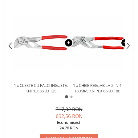
YAHBOOM
Burghie pentru Metal
YATO
Genti pentru Scule si Unelte
ZUBR
Electronica
Unelte pentru Electronica
Aparate de Sudura in Puncte
Microscoape Digitale
Osciloscoape Digitale
Generatoare de Semnal
Surse de Laborator
Statii de Lipit
1 x CLESTE CU FALCI INGUSTE,
1 x CHEIE REGLABILA 2-IN-1
1 x 
Letcon
KNIPEX 86 03 125
180MM, KNIPEX 86 03 180
Accesorii pentru Lipit
Surubelnite de Precizie
717,32 RON
Clesti de Precizie
692,56 RON
Economisesti
Kituri Electronice
24,76 RON
Placi de Dezvoltare