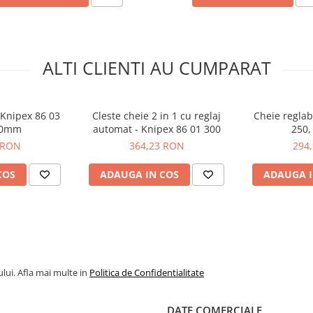
ALTI CLIENTI AU CUMPARAT
 Knipex 86 05 180
 Knipex 86 03
Cleste cheie 2 in 1 cu reglaj
Cheie reglab
00mm
automat - Knipex 86 01 300
250
 RON
364,23 RON
294
COS
ADAUGA IN COS
ADAUGA I
lui. Afla mai multe in
Politica de Confidentialitate
DATE COMERCIALE