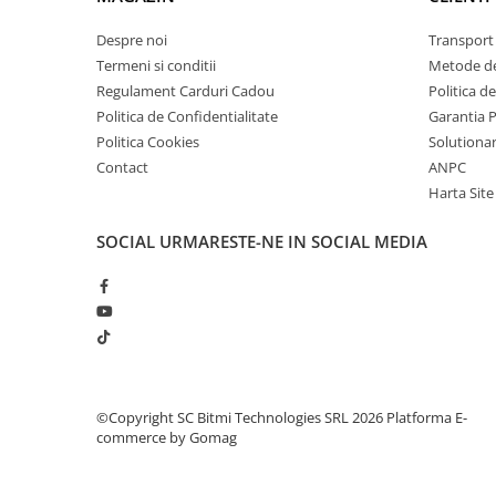
Lanterne
Despre noi
Transport 
Lanterne de Cap
Termeni si conditii
Metode de
Lanterne de Mana
Regulament Carduri Cadou
Politica d
Lampi Solare
Politica de Confidentialitate
Garantia 
Proiectoare LED
Politica Cookies
Solutionare
Contact
ANPC
Aeroterme
Harta Site
Auto
Roboti de Pornire Auto
SOCIAL
URMARESTE-NE IN SOCIAL MEDIA
Microscoape Biologice
©Copyright SC Bitmi Technologies SRL 2026
Platforma E-
commerce by Gomag