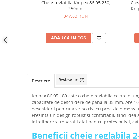
Cheie reglabila Knipex 86 05 250,
Cle
YAHBOOM
Burghie pentru Metal
250mm
Kni
YATO
Genti pentru Scule si Unelte
347,83 RON
ZUBR
Electronica
Unelte pentru Electronica
ADAUGA IN COS
Aparate de Sudura in Puncte
Microscoape Digitale
Osciloscoape Digitale
Generatoare de Semnal
Surse de Laborator
Review-uri
(2)
Descriere
Statii de Lipit
Letcon
Knipex 86 05 180 este o cheie reglabila ce are o l
Accesorii pentru Lipit
capacitate de deschidere de pana la 35 mm. Are 10 
Surubelnite de Precizie
deschiderii pentru a se potrivi cu precizie dimensiu
Prezinta un design robust si confortabil, fiind ideal
Clesti de Precizie
intretinere si reparatii atat pentru profesionisti, ca
Kituri Electronice
Beneficii cheie reglabila 
Placi de Dezvoltare