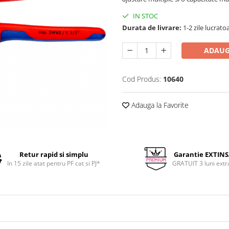
IN STOC
Durata de livrare:
1-2 zile lucrato
ADAUG
Cod Produs:
10640
Adauga la Favorite
Retur rapid si simplu
Garantie EXTIN
In 15 zile atat pentru PF cat si PJ*
GRATUIT 3 luni extr