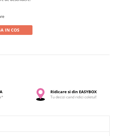
are
A IN COS
SA
Ridicare si din EASYBOX
a*
Tu decizi cand ridici coletul!