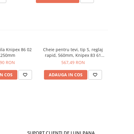
ila Knipex 86 02
Cheie pentru tevi, tip S, reglaj
Cheie pentr
, 250mm
rapid, 560mm, Knipex 83 61
rapid, 4
020
,90 RON
567,49 RON
3
N COS
ADAUGA IN COS
ADAUG
SUPORT CLIENTI
DE LUNI PANA