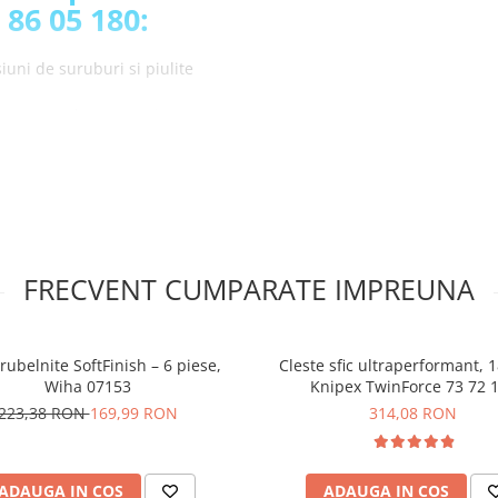
86 05 180:
iuni de suruburi si piulite
ecum insurubare, prindere,
itii de ajustare
ului direct la nivelul piesei
e boltul articulatiei se
iora datorita falcilor netede
FRECVENT CUMPARATE IMPREUNA
a 2-in-1 pentru
86 05 180:
rubelnite SoftFinish – 6 piese,
Cleste sfic ultraperformant,
Wiha 07153
Knipex TwinForce 73 72 
223,38 RON
169,99 RON
314,08 RON
ADAUGA IN COS
ADAUGA IN COS