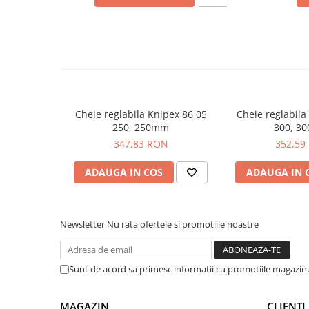
arc electric
Acoperire:
cromat
Manere:
cu mansoane multicomponent
Descarcatoare de Supratensiune
Contactoare
Ce contine cutia?
Blocuri de Distributie
Tablouri Electrice
1x Cheie reglabila 2-in-1 pentru instalatori 180mm
Accesorii Tablouri Electrice
Stabilizatoare de Tensiune
Cheie reglabila Knipex 86 05
Cheie reglabila
250, 250mm
300, 3
Convertoare de Tensiune
347,83 RON
352,59
Banda Izolatoare
ADAUGA IN COS
ADAUGA IN 
Panouri Fotovoltaice
Smart Home
Intrerupatoare Smart
Newsletter
Nu rata ofertele si promotiile noastre
Prize Inteligente
Module Smart Home
Sunt de acord sa primesc informatii cu promotiile magazinu
Camere Supraveghere
Iluminat
MAGAZIN
CLIENTI