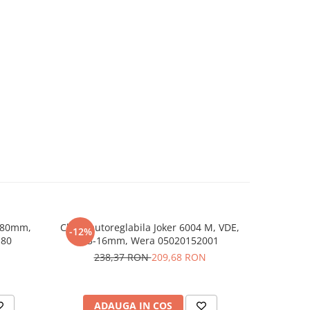
 180mm,
Cheie autoreglabila Joker 6004 M, VDE,
Cleste p
-12%
-10%
180
13-16mm, Wera 05020152001
238,37 RON
209,68 RON
55
ADAUGA IN COS
AD