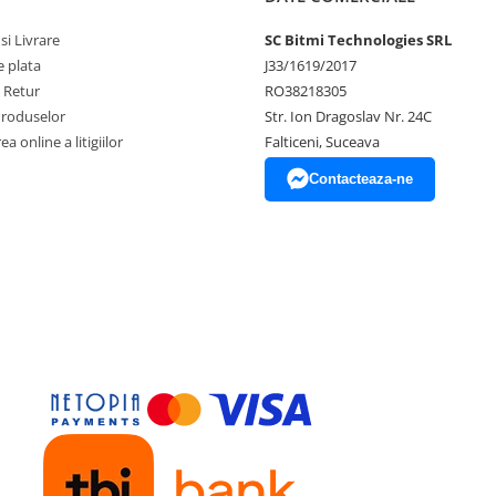
si Livrare
SC Bitmi Technologies SRL
 plata
J33/1619/2017
e Retur
RO38218305
Produselor
Str. Ion Dragoslav Nr. 24C
a online a litigiilor
Falticeni, Suceava
Contacteaza-ne