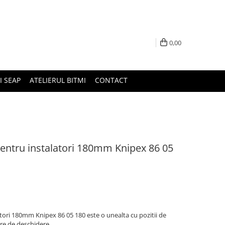
0,00
I SEAP
ATELIERUL BITMI
CONTACT
 pentru instalatori 180mm Knipex 86 05
latori 180mm Knipex 86 05 180 este o unealta cu pozitii de
are de deschidere.