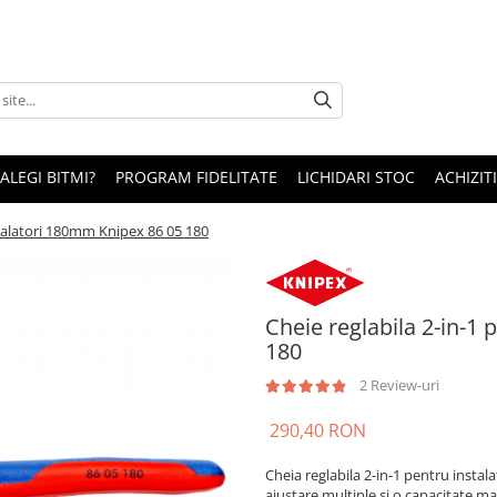
 ALEGI BITMI?
PROGRAM FIDELITATE
LICHIDARI STOC
ACHIZITI
stalatori 180mm Knipex 86 05 180
Cheie reglabila 2-in-1
180
2 Review-uri
290,40 RON
Cheia reglabila 2-in-1 pentru insta
ajustare multiple si o capacitate m