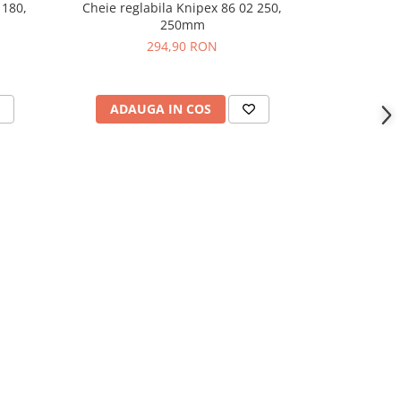
 180,
Cheie reglabila Knipex 86 02 250,
Cheie re
250mm
instalatori,
294,90 RON
ADAUGA IN COS
ADAU