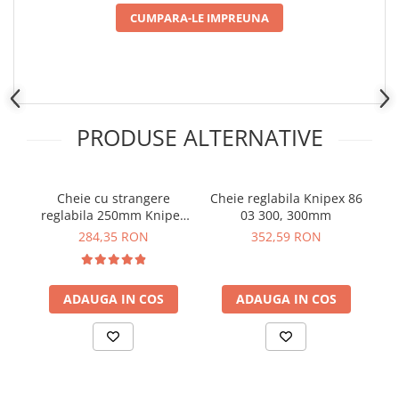
Placi de Expansiune
CUMPARA-LE IMPREUNA
Module Electronice
Senzori Electronici
Componente Electronice
Gadgets
PRODUSE ALTERNATIVE
Electrice
Acumulatori si Baterii
Cheie cu strangere
Cheie reglabila Knipex 86
Acumulatori
reglabila 250mm Knipex
03 300, 300mm
pe
Baterii
86 03 250
284,35 RON
352,59 RON
Distributie Comutatie si Protectie
Contoare si Relee Electrice
Sigurante Automate
ADAUGA IN COS
ADAUGA IN COS
Sigurante Fuzibile
Sigurante Diferentiale RCBO
Protectii diferentiale RCCB
Dispozitive AFDD detectare defect