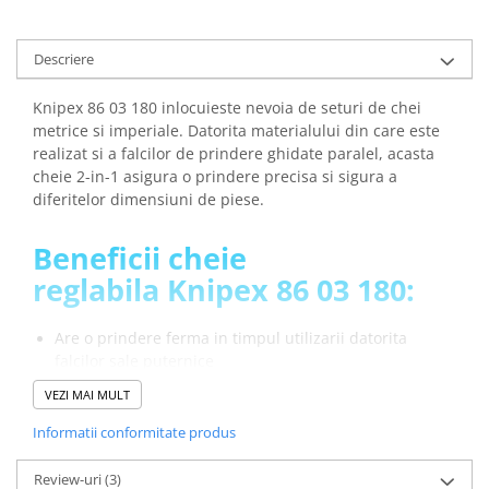
arc electric
Descarcatoare de Supratensiune
Descriere
Contactoare
Blocuri de Distributie
Knipex 86 03 180 inlocuieste nevoia de seturi de chei
Tablouri Electrice
metrice si imperiale. Datorita materialului din care este
Accesorii Tablouri Electrice
realizat si a falcilor de prindere ghidate paralel, acasta
cheie 2-in-1 asigura o prindere precisa si sigura a
Stabilizatoare de Tensiune
diferitelor dimensiuni de piese.
Convertoare de Tensiune
Banda Izolatoare
Beneficii cheie
reglabila Knipex 86 03 180:
Panouri Fotovoltaice
Smart Home
Are o prindere ferma in timpul utilizarii datorita
Intrerupatoare Smart
falcilor sale puternice
Prize Inteligente
Dimensiunea compacta a cheii face ca aceasta sa fie
VEZI MAI MULT
Module Smart Home
usor de transportat si depozitat in trusa de unelte sau
buzunar
Informatii conformitate produs
Camere Supraveghere
Design ergonomic: manerul cu forma
Iluminat
anatomica ofera confort si o utilizare usoara
Review-uri
(3)