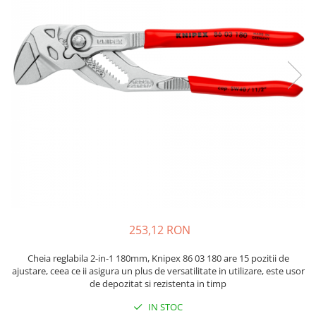
JBC
Termometre
JCD
Camere Termoviziune
JGNE
Sublere
KEYESTUDIO
Micrometre
KNIPEX
Scule si Unelte
KPS
Scule de Mana
LG CHEM
LONGWEI
Clesti de Taiat
MESTEK
Clesti pentru Dezizolat
MICROBIT
Clesti de Sertizare
MURATA
Clesti Multifunctionali
MOLICEL
Clesti Papagal
253,12 RON
MVAVA
Clesti Autoblocanti
OPTO-EDU
Menghine
Cheia reglabila 2-in-1 180mm, Knipex 86 03 180 are 15 pozitii de
ajustare, ceea ce ii asigura un plus de versatilitate in utilizare, este usor
PIERGIACOMI
Clesti Electrician 1000V
de depozitat si rezistenta in timp
RASPBERRY PI
Surubelnite Simple
IN STOC
RUKO
Surubelnite Electrician 1000V