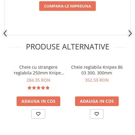
Placi de Expansiune
CUMPARA-LE IMPREUNA
Module Electronice
Senzori Electronici
Componente Electronice
Gadgets
PRODUSE ALTERNATIVE
Electrice
Acumulatori si Baterii
Cheie cu strangere
Cheie reglabila Knipex 86
Acumulatori
reglabila 250mm Knipex
03 300, 300mm
pe
Baterii
86 03 250
284,35 RON
352,59 RON
Distributie Comutatie si Protectie
Contoare si Relee Electrice
Sigurante Automate
ADAUGA IN COS
ADAUGA IN COS
Sigurante Fuzibile
Sigurante Diferentiale RCBO
Protectii diferentiale RCCB
Dispozitive AFDD detectare defect