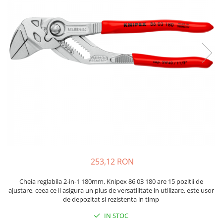
JBC
Termometre
JCD
Camere Termoviziune
JGNE
Sublere
KEYESTUDIO
Micrometre
KNIPEX
Scule si Unelte
KPS
Scule de Mana
LG CHEM
LONGWEI
Clesti de Taiat
MESTEK
Clesti pentru Dezizolat
MICROBIT
Clesti de Sertizare
MURATA
Clesti Multifunctionali
MOLICEL
Clesti Papagal
253,12 RON
MVAVA
Clesti Autoblocanti
OPTO-EDU
Menghine
Cheia reglabila 2-in-1 180mm, Knipex 86 03 180 are 15 pozitii de
ajustare, ceea ce ii asigura un plus de versatilitate in utilizare, este usor
PIERGIACOMI
Clesti Electrician 1000V
de depozitat si rezistenta in timp
RASPBERRY PI
Surubelnite Simple
IN STOC
RUKO
Surubelnite Electrician 1000V