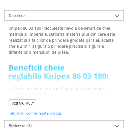
arc electric
Descarcatoare de Supratensiune
Descriere
Contactoare
Blocuri de Distributie
Knipex 86 03 180 inlocuieste nevoia de seturi de chei
Tablouri Electrice
metrice si imperiale. Datorita materialului din care este
Accesorii Tablouri Electrice
realizat si a falcilor de prindere ghidate paralel, acasta
cheie 2-in-1 asigura o prindere precisa si sigura a
Stabilizatoare de Tensiune
diferitelor dimensiuni de piese.
Convertoare de Tensiune
Banda Izolatoare
Beneficii cheie
reglabila Knipex 86 03 180:
Panouri Fotovoltaice
Smart Home
Are o prindere ferma in timpul utilizarii datorita
Intrerupatoare Smart
falcilor sale puternice
Prize Inteligente
Dimensiunea compacta a cheii face ca aceasta sa fie
VEZI MAI MULT
Module Smart Home
usor de transportat si depozitat in trusa de unelte sau
buzunar
Informatii conformitate produs
Camere Supraveghere
Design ergonomic: manerul cu forma
Iluminat
anatomica ofera confort si o utilizare usoara
Review-uri
(3)