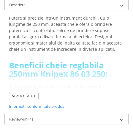
Descriere
Putere si precizie intr-un instrument durabil. Cu o
lungime de 250 mm, aceasta cheie ofera o prindere
puternica si controlata. Falcile de prindere supuse
paralel asigura o fixare ferma a obiectelor. Designul
ergonomic si materialul de inalta calitate fac din aceasta
cheie un instrument de incredere in diverse aplicatii.
Beneficii cheie reglabila
250mm Knipex 86 03 250:
Potrivita pentru diverse aplicatii in domeniul
profesional si casnic
VEZI MAI MULT
Capacitatea excelenta de a prinde, tine, apasa si indoi
piese.
Informatii conformitate produs
Are versatilitate in utilizare datorita celor 19 pozitii de
ajustare.
Review-uri
(1)
Manerul ergonomic ofera o manipularea precisa a
cheii.