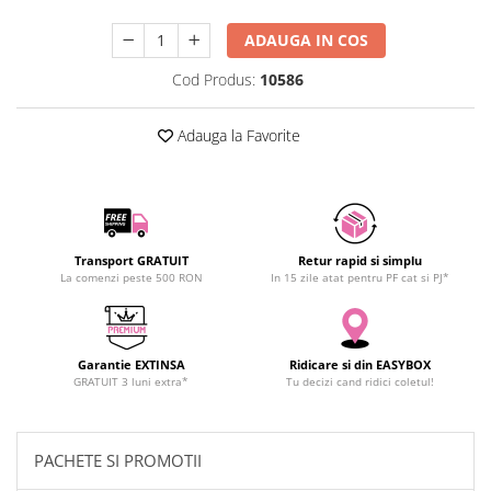
SCHRACK TECHNIK
ADAUGA IN COS
SAMSUNG
SUNKKO
Cod Produs:
10586
SANYO
SUPERFIRE
Adauga la Favorite
SONOFF
TERMOPASTY
TOPDON
TAXNELE
Transport GRATUIT
Retur rapid si simplu
TENPOWER
La comenzi peste 500 RON
In 15 zile atat pentru PF cat si PJ*
VICTOR
VETO PRO PAC
WEICON
Garantie EXTINSA
Ridicare si din EASYBOX
GRATUIT 3 luni extra*
Tu decizi cand ridici coletul!
WERA
WIHA
WAIT TOOLS
PACHETE SI PROMOTII
WEEEMAKE