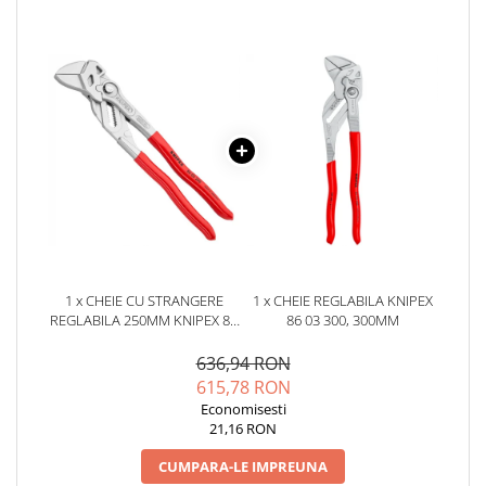
YAHBOOM
YATO
ZUBR
1 x CHEIE CU STRANGERE
1 x CHEIE REGLABILA KNIPEX
REGLABILA 250MM KNIPEX 86
86 03 300, 300MM
03 250
636,94 RON
615,78 RON
Economisesti
21,16 RON
CUMPARA-LE IMPREUNA