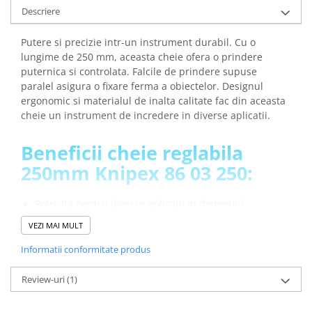
arc electric
Descriere
Descarcatoare de Supratensiune
Putere si precizie intr-un instrument durabil. Cu o
Contactoare
lungime de 250 mm, aceasta cheie ofera o prindere
Blocuri de Distributie
puternica si controlata. Falcile de prindere supuse
Tablouri Electrice
paralel asigura o fixare ferma a obiectelor. Designul
Accesorii Tablouri Electrice
ergonomic si materialul de inalta calitate fac din aceasta
Stabilizatoare de Tensiune
cheie un instrument de incredere in diverse aplicatii.
Convertoare de Tensiune
Beneficii cheie reglabila
Banda Izolatoare
250mm Knipex 86 03 250:
Panouri Fotovoltaice
Smart Home
Potrivita pentru diverse aplicatii in domeniul
Intrerupatoare Smart
profesional si casnic
VEZI MAI MULT
Capacitatea excelenta de a prinde, tine, apasa si indoi
Prize Inteligente
piese.
Informatii conformitate produs
Module Smart Home
Are versatilitate in utilizare datorita celor 19 pozitii de
ajustare.
Review-uri
(1)
Camere Supraveghere
Manerul ergonomic ofera o manipularea precisa a
Iluminat
cheii.