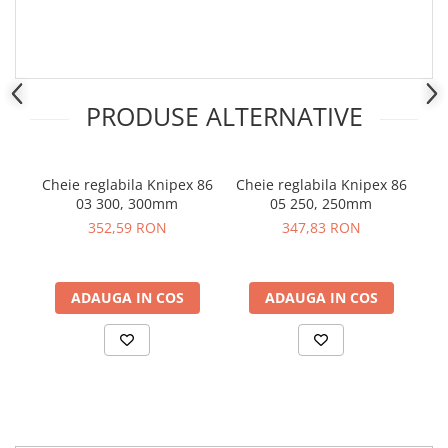
Placi de Expansiune
Module Electronice
Senzori Electronici
Componente Electronice
PRODUSE ALTERNATIVE
Gadgets
Electrice
Cheie reglabila Knipex 86
Cheie reglabila Knipex 86
Acumulatori si Baterii
03 300, 300mm
05 250, 250mm
18
Acumulatori
352,59 RON
347,83 RON
Baterii
Distributie Comutatie si Protectie
ADAUGA IN COS
ADAUGA IN COS
Contoare si Relee Electrice
Sigurante Automate
Sigurante Fuzibile
Sigurante Diferentiale RCBO
Protectii diferentiale RCCB
Dispozitive AFDD detectare defect