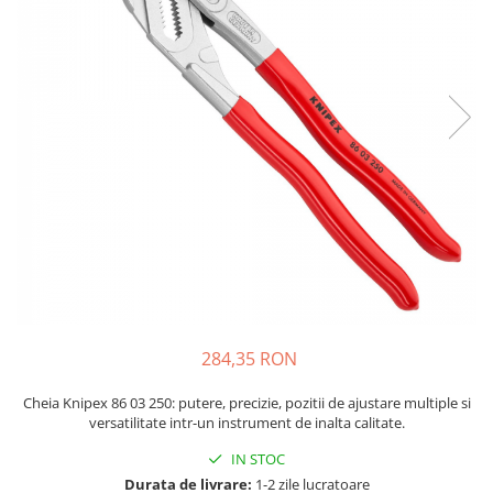
JBC
Termometre
JCD
Camere Termoviziune
JGNE
Sublere
KEYESTUDIO
Micrometre
KNIPEX
Scule si Unelte
KPS
Scule de Mana
LG CHEM
LONGWEI
Clesti de Taiat
MESTEK
Clesti pentru Dezizolat
MICROBIT
Clesti de Sertizare
MURATA
Clesti Multifunctionali
MOLICEL
Clesti Papagal
284,35 RON
MVAVA
Clesti Autoblocanti
OPTO-EDU
Menghine
Cheia Knipex 86 03 250: putere, precizie, pozitii de ajustare multiple si
versatilitate intr-un instrument de inalta calitate.
PIERGIACOMI
Clesti Electrician 1000V
RASPBERRY PI
Surubelnite Simple
IN STOC
RUKO
Durata de livrare:
1-2 zile lucratoare
Surubelnite Electrician 1000V