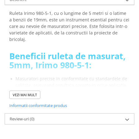
arc electric
Descarcatoare de Supratensiune
Ruleta Irimo 980-5-1, cu o lungime de 5 metri si o latime
Contactoare
a benzii de 19mm, este un instrument esential pentru cei
care au nevoie de masuratori precise. Este folosita intr-o
Blocuri de Distributie
varietate de aplicatii, de la constructii la proiecte de
Tablouri Electrice
bricolaj.
Accesorii Tablouri Electrice
Stabilizatoare de Tensiune
Beneficii ruleta de masurat,
Convertoare de Tensiune
5mm, Irimo 980-5-1:
Banda Izolatoare
Masuratori precise in conformitate cu standardele de
Panouri Fotovoltaice
calitate, asigurand rezultate corecte in orice aplicatie
Smart Home
Durabilitate sporita si rezistenta la uzura deoarece
VEZI MAI MULT
Intrerupatoare Smart
lama este din otel de inalta calitate si este acoperita
cu nailon rezistent la abraziune
Informatii conformitate produs
Prize Inteligente
Aderenta imbunatatita in mana pentru o utilizare
Module Smart Home
usoara datorita carcasei din ABS cu acoperire termo
Review-uri
(0)
cauciucata
Camere Supraveghere
Poti fixa lungimea dorita gratie sistemului de blocare
Iluminat
O poti purta pe incheietura sau la centura pentru