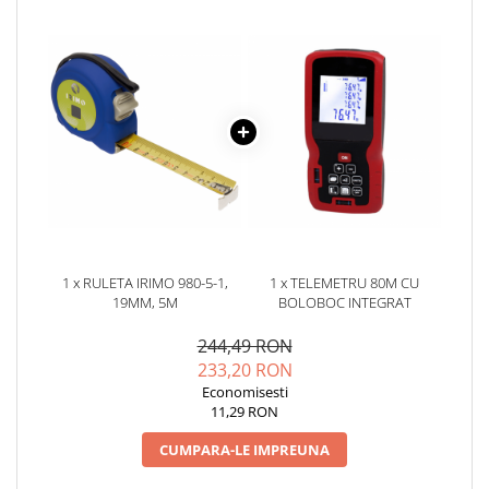
YAHBOOM
Burghie pentru Metal
YATO
Genti pentru Scule si Unelte
ZUBR
Electronica
Unelte pentru Electronica
Aparate de Sudura in Puncte
Microscoape Digitale
Osciloscoape Digitale
Generatoare de Semnal
Surse de Laborator
1 x RULETA IRIMO 980-5-1,
1 x TELEMETRU 80M CU
Statii de Lipit
19MM, 5M
BOLOBOC INTEGRAT
Letcon
244,49 RON
Accesorii pentru Lipit
233,20 RON
Surubelnite de Precizie
Economisesti
Clesti de Precizie
11,29 RON
Kituri Electronice
CUMPARA-LE IMPREUNA
Placi de Dezvoltare