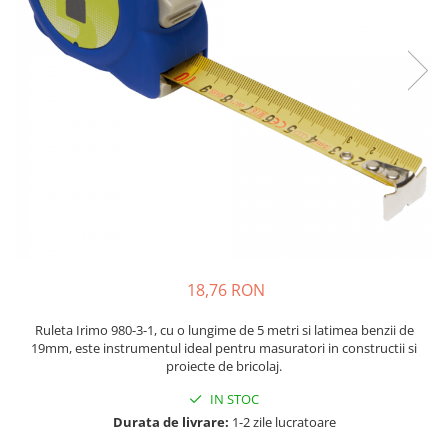
JBC
Termometre
JCD
Camere Termoviziune
JGNE
Sublere
KEYESTUDIO
Micrometre
KNIPEX
Scule si Unelte
KPS
Scule de Mana
LG CHEM
LONGWEI
Clesti de Taiat
MESTEK
Clesti pentru Dezizolat
MICROBIT
Clesti de Sertizare
MURATA
Clesti Multifunctionali
18,76 RON
MOLICEL
Clesti Papagal
Ruleta Irimo 980-3-1, cu o lungime de 5 metri si latimea benzii de
MVAVA
Clesti Autoblocanti
19mm, este instrumentul ideal pentru masuratori in constructii si
OPTO-EDU
Menghine
proiecte de bricolaj.
PIERGIACOMI
Clesti Electrician 1000V
IN STOC
RASPBERRY PI
Surubelnite Simple
Durata de livrare:
1-2 zile lucratoare
RUKO
Surubelnite Electrician 1000V