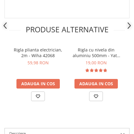
Placi de Expansiune
Module Electronice
Senzori Electronici
PRODUSE ALTERNATIVE
Componente Electronice
Gadgets
Rigla plianta electrician,
Rigla cu nivela din
Electrice
2m - Wiha 42068
aluminiu 500mm - Yato
p
Acumulatori si Baterii
YT-70713
59,98 RON
19,00 RON
Acumulatori
Baterii
Distributie Comutatie si Protectie
ADAUGA IN COS
ADAUGA IN COS
Contoare si Relee Electrice
Sigurante Automate
Sigurante Fuzibile
Sigurante Diferentiale RCBO
Protectii diferentiale RCCB
Dispozitive AFDD detectare defect
Descriere