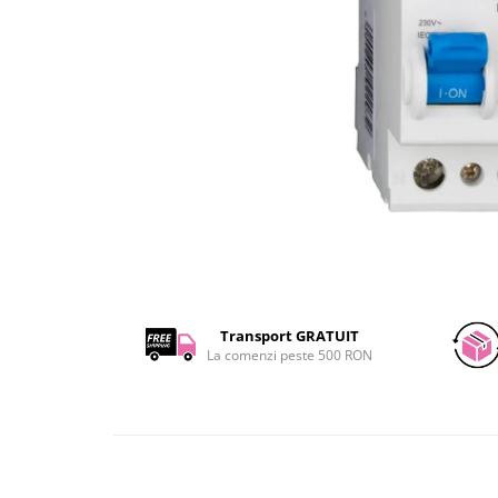
JBC
Termometre
JCD
Camere Termoviziune
JGNE
Sublere
KEYESTUDIO
Micrometre
KNIPEX
Scule si Unelte
KPS
Scule de Mana
LG CHEM
LONGWEI
Clesti de Taiat
MESTEK
Clesti pentru Dezizolat
MICROBIT
Clesti de Sertizare
MURATA
Clesti Multifunctionali
Transport GRATUIT
MOLICEL
Clesti Papagal
La comenzi peste 500 RON
MVAVA
Clesti Autoblocanti
OPTO-EDU
Menghine
PIERGIACOMI
Clesti Electrician 1000V
RASPBERRY PI
Surubelnite Simple
RUKO
Surubelnite Electrician 1000V