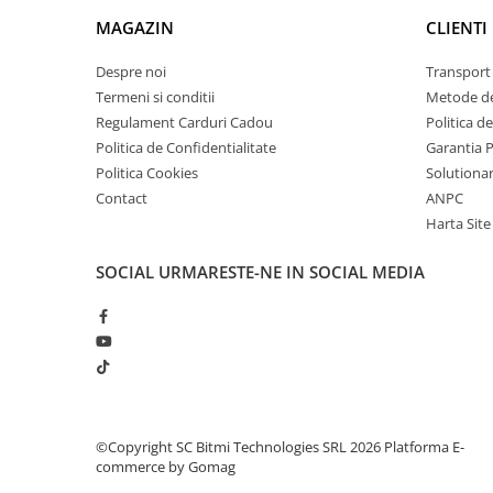
arc electric
MAGAZIN
CLIENTI
Descarcatoare de Supratensiune
Contactoare
Despre noi
Transport 
Blocuri de Distributie
Termeni si conditii
Metode de
Regulament Carduri Cadou
Politica d
Tablouri Electrice
Politica de Confidentialitate
Garantia 
Accesorii Tablouri Electrice
Politica Cookies
Solutionare
Stabilizatoare de Tensiune
Contact
ANPC
Convertoare de Tensiune
Harta Site
Banda Izolatoare
SOCIAL
URMARESTE-NE IN SOCIAL MEDIA
Panouri Fotovoltaice
Smart Home
Intrerupatoare Smart
Prize Inteligente
Module Smart Home
Camere Supraveghere
©Copyright SC Bitmi Technologies SRL 2026
Platforma E-
commerce by Gomag
Iluminat