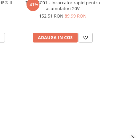
dE® II
TEH LBC01 - Incarcator rapid pentru
Autofiletan
-41%
acumulatori 20V
82791 
152,51 RON
89,99 RON
ADAUGA IN COS
ADAU