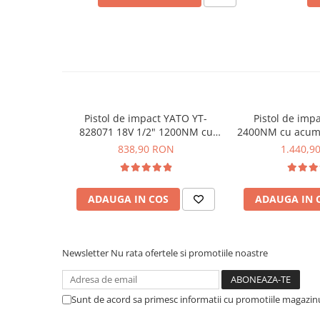
Placi de Expansiune
Dimensiune ax:
M14
Motor:
fara perii (Brushless)
Module Electronice
Zgomot:
89 dB
Senzori Electronici
Vibratii:
7.28 m/s²
Componente Electronice
Accesorii:
Maner lateral, aparatoare disc, cheie mo
Greutate:
1.26 kg
Gadgets
Pistol de impact YATO YT-
Pistol de impa
Electrice
828071 18V 1/2" 1200NM cu
2400NM cu acumu
Acumulatori si Baterii
acumulator 1x4AH
YATO YT-
838,90 RON
1.440,9
Acumulatori
Baterii
Distributie Comutatie si Protectie
ADAUGA IN COS
ADAUGA IN 
Vezi manualul de utilizare
AICI
Contoare si Relee Electrice
Ce contine cutia?
Sigurante Automate
Newsletter
Nu rata ofertele si promotiile noastre
Sigurante Fuzibile
1x Polizor unghiular 18V cu viteza reglabila - YATO
Sigurante Diferentiale RCBO
2x Acumulatori Li-Ion 18V, 4Ah
Protectii diferentiale RCCB
Sunt de acord sa primesc informatii cu promotiile magazinu
1x Incarcator
Dispozitive AFDD detectare defect