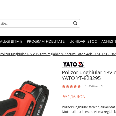
 ALEGI BITMI?
PROGRAM FIDELITATE
LICHIDARI STOC
ACHIZITI
Polizor unghiular 18V cu viteza reglabila si 2 acumulatori 4Ah - YATO YT-828
Polizor unghiular 18V c
YATO YT-828295
7 Review-uri
551,16 RON
Polizor unghiular fara fir, alimentat 
Motorul brushless si viteza reglabil