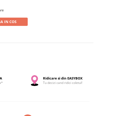
are
A IN COS
SA
Ridicare si din EASYBOX
a*
Tu decizi cand ridici coletul!