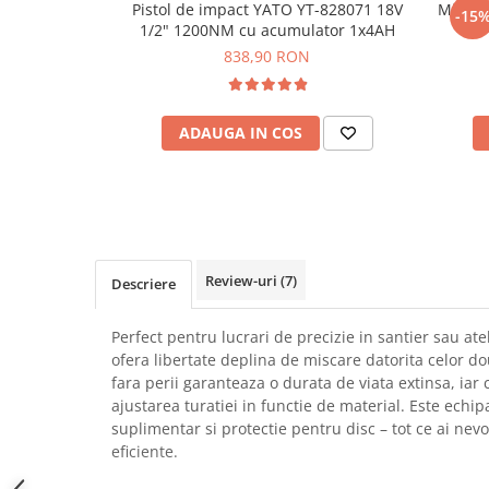
Pistol de impact YATO YT-828071 18V
Mini d
-15
SCHRACK TECHNIK
Seturi de Surubelnite
1/2" 1200NM cu acumulator 1x4AH
SAMSUNG
Cuttere
838,90 RON
SUNKKO
Foarfeca Electrician
SANYO
Chei Dinamometrice
SUPERFIRE
ADAUGA IN COS
Chei Fixe
SONOFF
Chei Reglabile
TERMOPASTY
Chei Combinate
TOPDON
Chei Inelare cu Cot
TAXNELE
Rulete
TENPOWER
Nivele cu bula
Review-uri
(7)
Descriere
VICTOR
Truse de Scule
VETO PRO PAC
Scule Electrice
Perfect pentru lucrari de precizie in santier sau ate
WEICON
ofera libertate deplina de miscare datorita celor do
Unelte Multifunctionale
fara perii garanteaza o durata de viata extinsa, iar 
WERA
Surubelnite Electrice
ajustarea turatiei in functie de material. Este echi
WIHA
Polizoare
suplimentar si protectie pentru disc – tot ce ai nevo
WAIT TOOLS
eficiente.
Masini de Gaurit si Insurubat
WEEEMAKE
Accesorii pentru Gaurit