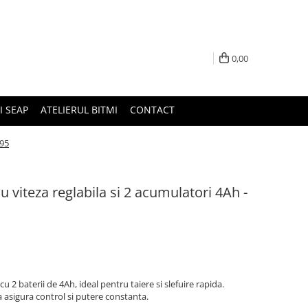
0,00
I SEAP
ATELIERUL BITMI
CONTACT
295
u viteza reglabila si 2 acumulatori 4Ah -
cu 2 baterii de 4Ah, ideal pentru taiere si slefuire rapida.
a asigura control si putere constanta.