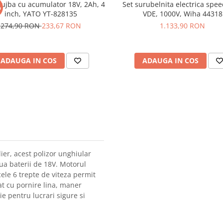
rujba cu acumulator 18V, 2Ah, 4
Set surubelnita electrica spee
%
inch, YATO YT-828135
VDE, 1000V, Wiha 44318
274,90 RON
233,67 RON
1.133,90 RON
ADAUGA IN COS
ADAUGA IN COS
lier, acest polizor unghiular
ua baterii de 18V. Motorul
cele 6 trepte de viteza permit
pat cu pornire lina, maner
ie pentru lucrari sigure si