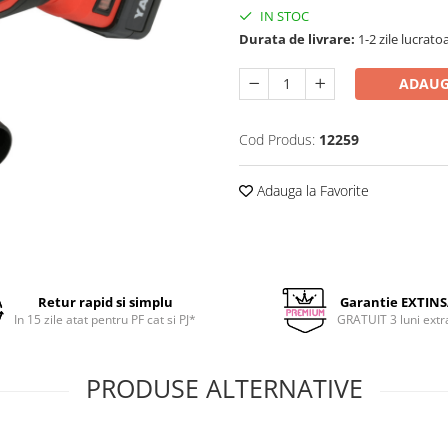
IN STOC
Durata de livrare:
1-2 zile lucrato
ADAUG
Cod Produs:
12259
Adauga la Favorite
Retur rapid si simplu
Garantie EXTIN
In 15 zile atat pentru PF cat si PJ*
GRATUIT 3 luni extr
PRODUSE ALTERNATIVE