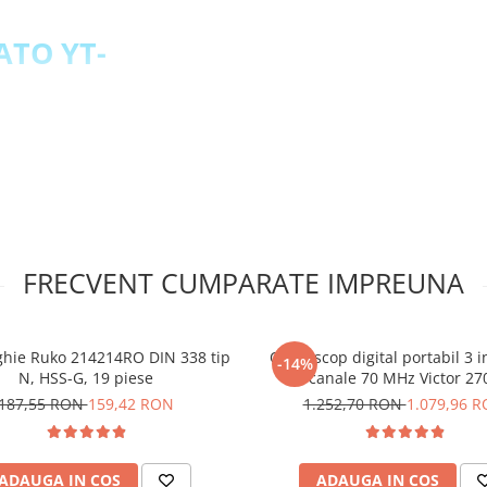
YATO YT-
e
.500 rpm
FRECVENT CUMPARATE IMPREUNA
ular cu
95:
ghie Ruko 214214RO DIN 338 tip
Osciloscop digital portabil 3 i
-14%
N, HSS-G, 19 piese
canale 70 MHz Victor 27
187,55 RON
159,42 RON
1.252,70 RON
1.079,96 
ADAUGA IN COS
ADAUGA IN COS