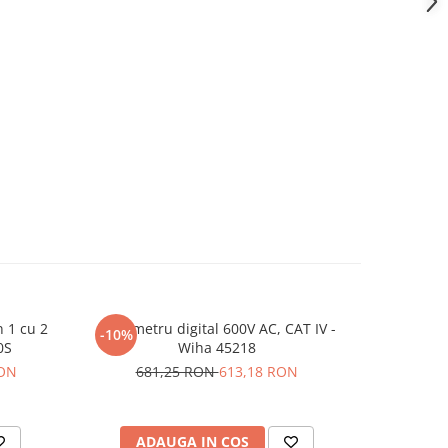
n 1 cu 2
Multimetru digital 600V AC, CAT IV -
Clampmetr
-10%
-10%
0S
Wiha 45218
Tr
RON
681,25 RON
613,18 RON
1.5
ADAUGA IN COS
AD