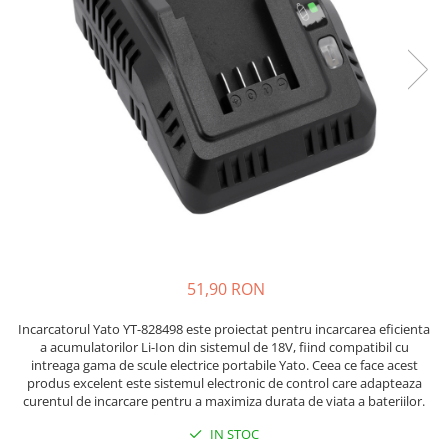
JBC
Termometre
JCD
Camere Termoviziune
JGNE
Sublere
KEYESTUDIO
Micrometre
KNIPEX
Scule si Unelte
KPS
Scule de Mana
LG CHEM
LONGWEI
Clesti de Taiat
MESTEK
Clesti pentru Dezizolat
MICROBIT
Clesti de Sertizare
MURATA
Clesti Multifunctionali
51,90 RON
MOLICEL
Clesti Papagal
Incarcatorul Yato YT-828498 este proiectat pentru incarcarea eficienta
MVAVA
Clesti Autoblocanti
a acumulatorilor Li-Ion din sistemul de 18V, fiind compatibil cu
OPTO-EDU
Menghine
intreaga gama de scule electrice portabile Yato. Ceea ce face acest
produs excelent este sistemul electronic de control care adapteaza
PIERGIACOMI
Clesti Electrician 1000V
curentul de incarcare pentru a maximiza durata de viata a bateriilor.
RASPBERRY PI
Surubelnite Simple
IN STOC
RUKO
Surubelnite Electrician 1000V