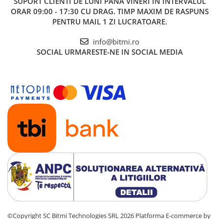
SUPORT CLIENTI
DE LUNI PANA VINERI IN INTERVALUL
ORAR 09:00 - 17:30 CU DRAG. TIMP MAXIM DE RASPUNS
1x Incarcator acumulatori, 18V, 2.2A, YATO YT-828498
PENTRU MAIL 1 ZI LUCRATOARE.
info@bitmi.ro
SOCIAL
URMARESTE-NE IN SOCIAL MEDIA
©Copyright SC Bitmi Technologies SRL 2026
Platforma E-commerce by