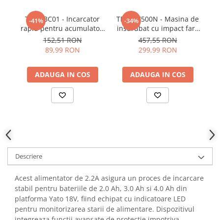
YAHBOOM
Burghie pentru Metal
YATO
TEH LBC01 - Incarcator
TEH LW500N - Masina de
-41%
-34%
Genti pentru Scule si Unelte
rapid pentru acumulatori
insurubat cu impact fara
a
ZUBR
20V
fir 20V 500Nm, motor
Electronica
152,51 RON
457,55 RON
Brushless
89,99 RON
299,99 RON
Unelte pentru Electronica
Aparate de Sudura in Puncte
ADAUGA IN COS
ADAUGA IN COS
Microscoape Digitale
Osciloscoape Digitale
Generatoare de Semnal
Surse de Laborator
Statii de Lipit
Letcon
Descriere
Accesorii pentru Lipit
Surubelnite de Precizie
Acest alimentator de 2.2A asigura un proces de incarcare
Clesti de Precizie
stabil pentru bateriile de 2.0 Ah, 3.0 Ah si 4.0 Ah din
Kituri Electronice
platforma Yato 18V, fiind echipat cu indicatoare LED
pentru monitorizarea starii de alimentare. Dispozitivul
Placi de Dezvoltare
integreaza functii avansate de protectie impotriva