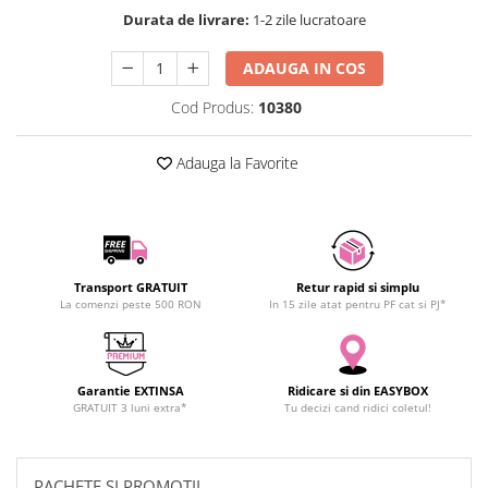
SCHRACK TECHNIK
Durata de livrare:
1-2 zile lucratoare
SAMSUNG
ADAUGA IN COS
SUNKKO
SANYO
Cod Produs:
10380
SUPERFIRE
SONOFF
Adauga la Favorite
TERMOPASTY
TOPDON
TAXNELE
TENPOWER
Transport GRATUIT
Retur rapid si simplu
VICTOR
La comenzi peste 500 RON
In 15 zile atat pentru PF cat si PJ*
VETO PRO PAC
WEICON
WERA
Garantie EXTINSA
Ridicare si din EASYBOX
GRATUIT 3 luni extra*
Tu decizi cand ridici coletul!
WIHA
WAIT TOOLS
WEEEMAKE
PACHETE SI PROMOTII