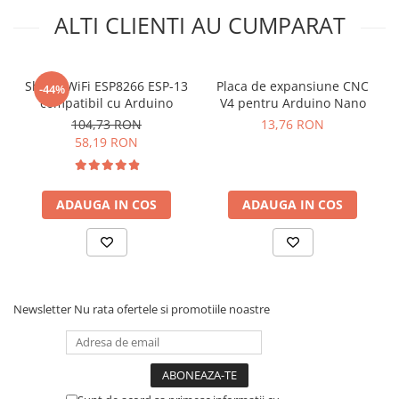
ALTI CLIENTI AU CUMPARAT
Shield WiFi ESP8266 ESP-13
Placa de expansiune CNC
-44%
compatibil cu Arduino
V4 pentru Arduino Nano
104,73 RON
13,76 RON
58,19 RON
ADAUGA IN COS
ADAUGA IN COS
Newsletter
Nu rata ofertele si promotiile noastre