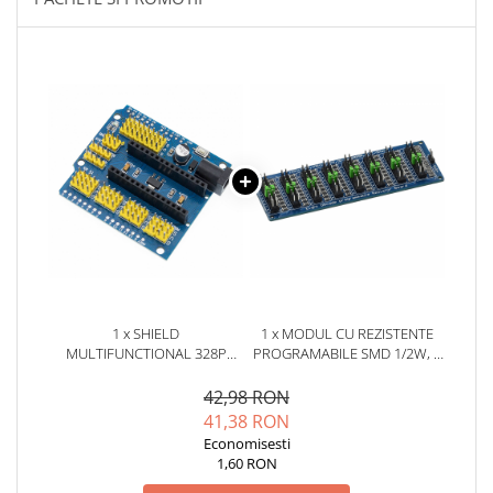
YAHBOOM
YATO
ZUBR
1 x SHIELD
1 x MODUL CU REZISTENTE
MULTIFUNCTIONAL 328P
PROGRAMABILE SMD 1/2W, 8
COMPATIBIL ARDUINO NANO
DECADE, 0-9999999.9Ω
V3
42,98 RON
41,38 RON
Economisesti
1,60 RON