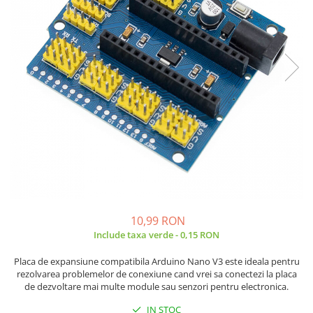
Placi de Expansiune
Tablouri Electrice
Chei Dinamometrice
Camere Termoviziune
JBC
Module Electronice
Accesorii Tablouri Electrice
Chei Fixe
JCD
Sublere
Senzori Electronici
Stabilizatoare de Tensiune
Chei Reglabile
JGNE
Micrometre
Componente Electronice
Chei Combinate
Convertoare de Tensiune
KEYESTUDIO
Chei Inelare cu Cot
Gadgets
KNIPEX
Banda Izolatoare
Rulete
KPS
Nivele cu bula
LG CHEM
Truse de Scule
LONGWEI
Scule Electrice
MESTEK
Unelte Multifunctionale
MICROBIT
Surubelnite Electrice
MURATA
Polizoare
MOLICEL
10,99 RON
Masini de Gaurit si Insurubat
MVAVA
Include taxa verde - 0,15 RON
Accesorii pentru Gaurit
OPTO-EDU
Placa de expansiune compatibila Arduino Nano V3 este ideala pentru
PIERGIACOMI
rezolvarea problemelor de conexiune cand vrei sa conectezi la placa
Burghie pentru Metal
de dezvoltare mai multe module sau senzori pentru electronica.
RASPBERRY PI
Genti pentru Scule si Unelte
RUKO
IN STOC