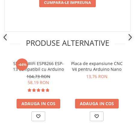
CUMPARA-LE IMPREUNA
PRODUSE ALTERNATIVE
Shield WiFi ESP8266 ESP-
Placa de expansiune CNC
P
-44%
13 compatibil cu Arduino
V4 pentru Arduino Nano
104,73 RON
13,76 RON
58,19 RON
ADAUGA IN COS
ADAUGA IN COS