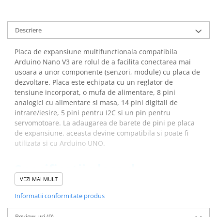
Descriere
Placa de expansiune multifunctionala compatibila
Arduino Nano V3 are rolul de a facilita conectarea mai
usoara a unor componente (senzori, module) cu placa de
dezvoltare. Placa este echipata cu un reglator de
tensiune incorporat, o mufa de alimentare, 8 pini
analogici cu alimentare si masa, 14 pini digitali de
intrare/iesire, 5 pini pentru I2C si un pin pentru
servomotoare. La adaugarea de barete de pini pe placa
de expansiune, aceasta devine compatibila si poate fi
utilizata si cu Arduino UNO.
Specificatii placa de
expansiune compatibila
VEZI MAI MULT
Arduino Nano V3:
Informatii conformitate produs
Review-uri
(9)