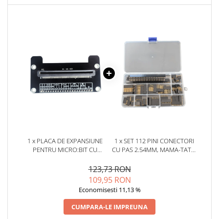
YAHBOOM
Burghie pentru Metal
YATO
Genti pentru Scule si Unelte
ZUBR
Electronica
Unelte pentru Electronica
Aparate de Sudura in Puncte
Microscoape Digitale
Osciloscoape Digitale
Generatoare de Semnal
Surse de Laborator
Statii de Lipit
1 x PLACA DE EXPANSIUNE
1 x SET 112 PINI CONECTORI
Letcon
PENTRU MICRO:BIT CU
CU PAS 2.54MM, MAMA-TATA,
Accesorii pentru Lipit
ATASARE PE BREADBOARD
BITMI 12324
123,73 RON
Surubelnite de Precizie
109,95 RON
Clesti de Precizie
Economisesti 11,13 %
Kituri Electronice
CUMPARA-LE IMPREUNA
Placi de Dezvoltare