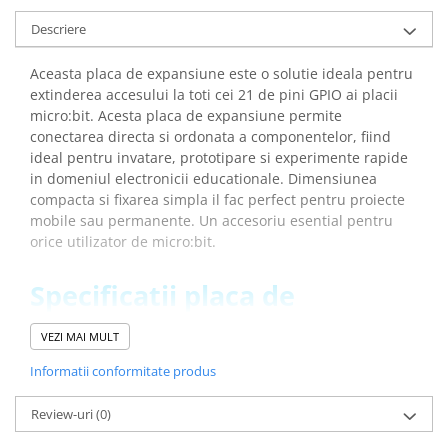
arc electric
Descriere
Descarcatoare de Supratensiune
Contactoare
Aceasta placa de expansiune este o solutie ideala pentru
Blocuri de Distributie
extinderea accesului la toti cei 21 de pini GPIO ai placii
Tablouri Electrice
micro:bit. Acesta placa de expansiune permite
conectarea directa si ordonata a componentelor, fiind
Accesorii Tablouri Electrice
ideal pentru invatare, prototipare si experimente rapide
Stabilizatoare de Tensiune
in domeniul electronicii educationale. Dimensiunea
Convertoare de Tensiune
compacta si fixarea simpla il fac perfect pentru proiecte
mobile sau permanente. Un accesoriu esential pentru
Banda Izolatoare
orice utilizator de micro:bit.
Panouri Fotovoltaice
Smart Home
Specificatii placa de
Intrerupatoare Smart
expansiune pentru Micro:bit
VEZI MAI MULT
Prize Inteligente
cu atasare pe breadboard:
Informatii conformitate produs
Module Smart Home
Compatibilitate
: micro:bit
Camere Supraveghere
Review-uri
(0)
Numar pini
: 21
Iluminat
Dimensiuni
: 75.96 x 40.35 mm