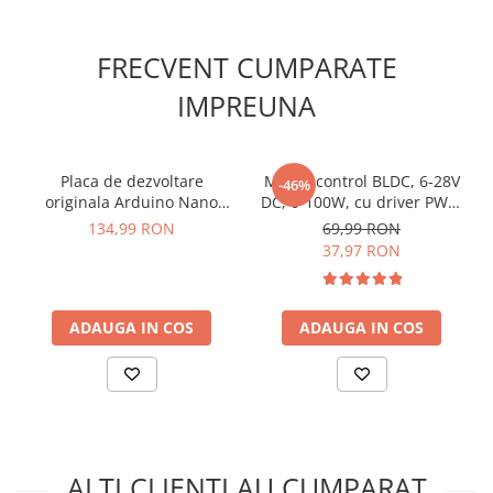
Lanterne
Fixare
: orificii de 3 mm
Lanterne de Cap
Ce contine cutia?
FRECVENT CUMPARATE
Lanterne de Mana
IMPREUNA
Lampi Solare
1 x Placa de expansiune pentru Micro:bit cu atasare pe
breadboard
Proiectoare LED
Aeroterme
Placa de dezvoltare
Modul control BLDC, 6-28V
-46%
Auto
originala Arduino Nano
DC, 0-100W, cu driver PWM
Matter, cu pini
si efect Hall, ZS-X12H
134,99 RON
69,99 RON
Roboti de Pornire Auto
37,97 RON
Microscoape Biologice
ADAUGA IN COS
ADAUGA IN COS
ALTI CLIENTI AU CUMPARAT