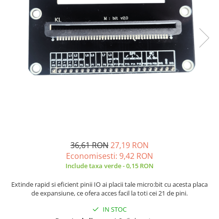
JBC
Termometre
JCD
Camere Termoviziune
JGNE
Sublere
KEYESTUDIO
Micrometre
KNIPEX
Scule si Unelte
KPS
Scule de Mana
LG CHEM
LONGWEI
Clesti de Taiat
MESTEK
Clesti pentru Dezizolat
MICROBIT
Clesti de Sertizare
MURATA
Clesti Multifunctionali
36,61 RON
27,19 RON
MOLICEL
Clesti Papagal
Economisesti:
9,42
RON
MVAVA
Clesti Autoblocanti
Include taxa verde - 0,15 RON
OPTO-EDU
Menghine
Extinde rapid si eficient pinii IO ai placii tale micro:bit cu acesta placa
PIERGIACOMI
Clesti Electrician 1000V
de expansiune, ce ofera acces facil la toti cei 21 de pini.
RASPBERRY PI
Surubelnite Simple
IN STOC
RUKO
Surubelnite Electrician 1000V