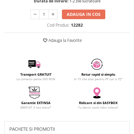
Durata de livrare:
1-2 zile lucratoare
SCHRACK TECHNIK
Seturi de Surubelnite
SAMSUNG
Cuttere
ADAUGA IN COS
SUNKKO
Foarfeca Electrician
Cod Produs:
12282
SANYO
Chei Dinamometrice
SUPERFIRE
Chei Fixe
Adauga la Favorite
SONOFF
Chei Reglabile
TERMOPASTY
Chei Combinate
TOPDON
Chei Inelare cu Cot
TAXNELE
Rulete
Transport GRATUIT
Retur rapid si simplu
TENPOWER
Nivele cu bula
La comenzi peste 500 RON
In 15 zile atat pentru PF cat si PJ*
VICTOR
Truse de Scule
VETO PRO PAC
Scule Electrice
WEICON
Unelte Multifunctionale
Garantie EXTINSA
Ridicare si din EASYBOX
WERA
GRATUIT 3 luni extra*
Tu decizi cand ridici coletul!
Surubelnite Electrice
WIHA
Polizoare
WAIT TOOLS
Masini de Gaurit si Insurubat
PACHETE SI PROMOTII
WEEEMAKE
Accesorii pentru Gaurit