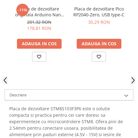
YAHBOOM
Placa de dezvoltare
Placa de dezvoltare Pico
-11%
YATO
originala Arduino Nano
RP2040-Zero, USB type-C
ZUBR
RP2040 Connect, cu pini
201,32 RON
30,29 RON
178,81 RON
ADAUGA IN COS
ADAUGA IN COS
Descriere
Placa de dezvoltare STM8S103F3P6 este o solutie
compacta si practica pentru cei care doresc sa
experimenteze cu microcontrolere STM8. Ofera pini de
2.54mm pentru conectare usoara, posibilitatea de
alimentare prin paduri externe (4.5V - 15V) si iesire de