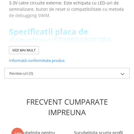
3.3V catre circuite externe. Este echipata cu LED-uri de
semnalizare, buton de reset si compatibilitate cu metoda
de debugging SWIM.
Specificatii placa de
dezvoltare STM8S103F3P6
compatibila Arduino:
VEZI MAI MULT
Informatii conformitate produs
Microcontroler:
STM8S103F3P6
Alimentare prin MicroUSB sau paduri externe:
4.5 - 15V
Review-uri
(0)
Iesire externa:
3.3V
Memorie Flash:
8KB
EEPROM:
640B (suporta scriere multipla)
SRAM:
1KB
FRECVENT CUMPARATE
Debugging:
SWIM
Conectori:
pini 2.54mm pentru prototipare
IMPREUNA
Indicatori:
LED-uri integrate, buton reset
Frecventa de lucru:
16 MHz
Ce contine cutia?
Surubelnita pentru
Surubelnita scurta profil
-16%