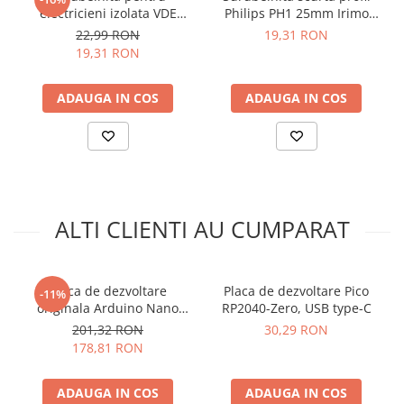
electricieni izolata VDE
Philips PH1 25mm Irimo
1000V profil drept 0.6 x 3.5
409-1-25
1 x Placa de dezvoltare STM8S103F3P6 compatibila
22,99 RON
19,31 RON
x 100mm Irimo 408V-3.5-
Arduino
19,31 RON
100
ADAUGA IN COS
ADAUGA IN COS
ALTI CLIENTI AU CUMPARAT
Placa de dezvoltare
Placa de dezvoltare Pico
-11%
originala Arduino Nano
RP2040-Zero, USB type-C
RP2040 Connect, cu pini
201,32 RON
30,29 RON
178,81 RON
ADAUGA IN COS
ADAUGA IN COS