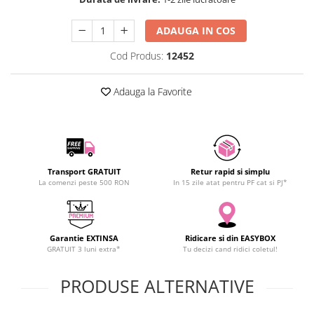
SCHRACK TECHNIK
ADAUGA IN COS
SAMSUNG
SUNKKO
Cod Produs:
12452
SANYO
SUPERFIRE
Adauga la Favorite
SONOFF
TERMOPASTY
TOPDON
TAXNELE
Transport GRATUIT
Retur rapid si simplu
TENPOWER
La comenzi peste 500 RON
In 15 zile atat pentru PF cat si PJ*
VICTOR
VETO PRO PAC
WEICON
Garantie EXTINSA
Ridicare si din EASYBOX
WERA
GRATUIT 3 luni extra*
Tu decizi cand ridici coletul!
WIHA
PRODUSE ALTERNATIVE
WAIT TOOLS
WEEEMAKE