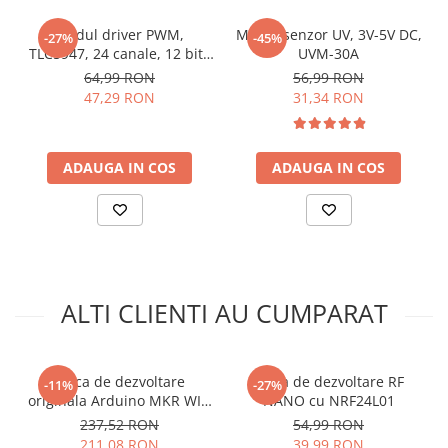
Tensiunea de operare:
2-3.6V DC
Memorie flash:
64KB
Modul driver PWM,
Modul senzor UV, 3V-5V DC,
-27%
-45%
SRAM:
20KB
TLC5947, 24 canale, 12 biti,
UVM-30A
Conector USB:
microUSB
3-5.5V
64,99 RON
56,99 RON
Dimensiune:
53 x 22 mm
47,29 RON
31,34 RON
Ce contine cutia?
ADAUGA IN COS
ADAUGA IN COS
1x Placa de dezvoltare STM32F103C8T6, compatibila
Arduino
ALTI CLIENTI AU CUMPARAT
Placa de dezvoltare
Placa de dezvoltare RF
-11%
-27%
originala Arduino MKR WIFI
NANO cu NRF24L01
1010
237,52 RON
54,99 RON
211,08 RON
39,99 RON