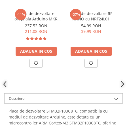
YAHBOOM
YATO
Placa de dezvoltare
Placa de dezvoltare RF
-11%
-27%
ZUBR
originala Arduino MKR
NANO cu NRF24L01
co
WIFI 1010
237,52 RON
54,99 RON
211,08 RON
39,99 RON
ADAUGA IN COS
ADAUGA IN COS
Descriere
Placa de dezvoltare STM32F103C8T6, compatibila cu
mediul de dezvoltare Arduino, este dotata cu un
microcontroller ARM Cortex-M3 STM32F103C8T6, oferind