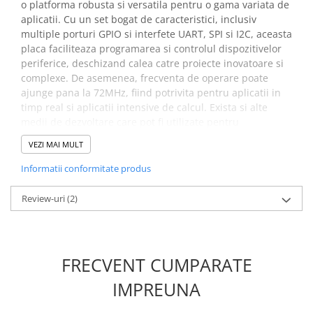
o platforma robusta si versatila pentru o gama variata de
aplicatii. Cu un set bogat de caracteristici, inclusiv
multiple porturi GPIO si interfete UART, SPI si I2C, aceasta
placa faciliteaza programarea si controlul dispozitivelor
periferice, deschizand calea catre proiecte inovatoare si
complexe. De asemenea, frecventa de operare poate
ajunge pana la 72MHz, fiind potrivita pentru aplicatii in
timp real si aplicatii intensive de calcul. Exista si alte
medii de dezvoltare care pot fi utilizate pentru
programarea STM32F103C8T6, cum ar fi platforma
VEZI MAI MULT
STM32CubeIDE.
Informatii conformitate produs
Specificatii placa de
Review-uri
(2)
dezvoltare STM32F103C8T6:
Model:
STM32F103C8T6
Microcontroller:
ARM 32 Cortex-M3
FRECVENT CUMPARATE
Mod de depanare:
SWD
Frecventa de operare:
IMPREUNA
72 MHz
Osciloscop intern:
4-16MHz