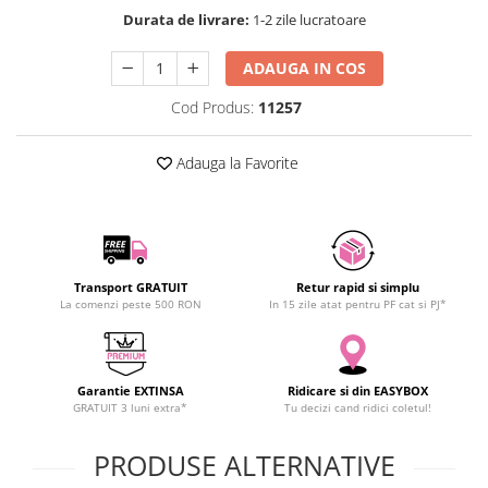
SCHRACK TECHNIK
Durata de livrare:
1-2 zile lucratoare
SAMSUNG
ADAUGA IN COS
SUNKKO
SANYO
Cod Produs:
11257
SUPERFIRE
SONOFF
Adauga la Favorite
TERMOPASTY
TOPDON
TAXNELE
TENPOWER
Transport GRATUIT
Retur rapid si simplu
VICTOR
La comenzi peste 500 RON
In 15 zile atat pentru PF cat si PJ*
VETO PRO PAC
WEICON
WERA
Garantie EXTINSA
Ridicare si din EASYBOX
GRATUIT 3 luni extra*
Tu decizi cand ridici coletul!
WIHA
WAIT TOOLS
PRODUSE ALTERNATIVE
WEEEMAKE