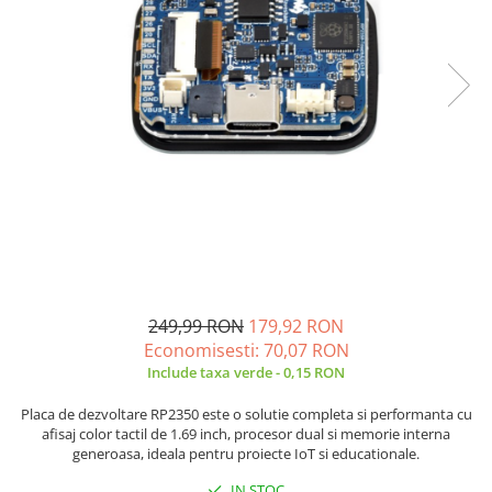
Placi de Expansiune
Tablouri Electrice
Chei Dinamometrice
Camere Termoviziune
JBC
Module Electronice
Accesorii Tablouri Electrice
Chei Fixe
JCD
Sublere
Senzori Electronici
Stabilizatoare de Tensiune
Chei Reglabile
JGNE
Micrometre
Componente Electronice
Chei Combinate
Convertoare de Tensiune
KEYESTUDIO
Chei Inelare cu Cot
Gadgets
KNIPEX
Banda Izolatoare
Rulete
KPS
Nivele cu bula
LG CHEM
Truse de Scule
LONGWEI
Scule Electrice
MESTEK
Unelte Multifunctionale
MICROBIT
Surubelnite Electrice
MURATA
249,99 RON
179,92 RON
Polizoare
MOLICEL
Economisesti:
70,07
RON
Masini de Gaurit si Insurubat
MVAVA
Include taxa verde - 0,15 RON
Accesorii pentru Gaurit
OPTO-EDU
Placa de dezvoltare RP2350 este o solutie completa si performanta cu
PIERGIACOMI
Burghie pentru Metal
afisaj color tactil de 1.69 inch, procesor dual si memorie interna
generoasa, ideala pentru proiecte IoT si educationale.
RASPBERRY PI
Genti pentru Scule si Unelte
RUKO
IN STOC