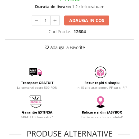
SCHRACK TECHNIK
Durata de livrare:
1-2 zile lucratoare
SAMSUNG
ADAUGA IN COS
SUNKKO
SANYO
Cod Produs:
12604
SUPERFIRE
SONOFF
Adauga la Favorite
TERMOPASTY
TOPDON
TAXNELE
TENPOWER
Transport GRATUIT
Retur rapid si simplu
VICTOR
La comenzi peste 500 RON
In 15 zile atat pentru PF cat si PJ*
VETO PRO PAC
WEICON
WERA
Garantie EXTINSA
Ridicare si din EASYBOX
GRATUIT 3 luni extra*
Tu decizi cand ridici coletul!
WIHA
WAIT TOOLS
PRODUSE ALTERNATIVE
WEEEMAKE