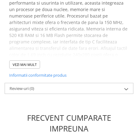
performanta si usurinta in utilizare, aceasta integreaza
un procesor pe doua nuclee, memorie mare si
numeroase periferice utile. Procesorul bazat pe
arhitecturi mixte ofera o frecventa de pana la 150 MHz,
asigurand viteza si eficienta ridicata. Memoria interna de
520 KB RAM si 16 MB Flash permite stocarea de
programe complexe, iar interfata de tip C faciliteaza
alimentarea si transferul de date fara erori. Afisajul tactil
color de 1.69 inch cu rezolutie 240x280 pixeli ofera o
experienta vizuala clara si precisa, perfecta pentru
VEZI MAI MULT
aplicatii grafice sau interactive. Placa este dotata cu
senzor pe sase axe (accelerometru si giroscop), difuzor
Informatii conformitate produs
incorporat, RTC si sistem de incarcare pentru baterii litiu.
Review-uri
(0)
Specificatii placa de
dezvoltare RP2350 cu afisaj
tactil color 1.69 inch:
FRECVENT CUMPARATE
Model:
RP2350
IMPREUNA
Microcontroler:
Raspberry Pi RP2350A