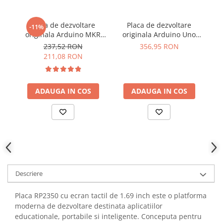
YAHBOOM
YATO
Placa de dezvoltare
Placa de dezvoltare
-11%
ZUBR
originala Arduino MKR
originala Arduino Uno
WIFI 1010
WiFi Rev2
237,52 RON
356,95 RON
211,08 RON
ADAUGA IN COS
ADAUGA IN COS
Descriere
Placa RP2350 cu ecran tactil de 1.69 inch este o platforma
moderna de dezvoltare destinata aplicatiilor
educationale, portabile si inteligente. Conceputa pentru