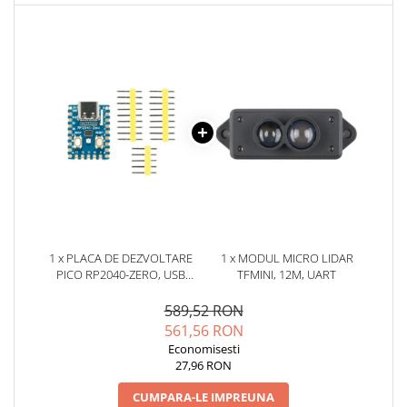
YAHBOOM
Burghie pentru Metal
YATO
Genti pentru Scule si Unelte
ZUBR
Electronica
Unelte pentru Electronica
Aparate de Sudura in Puncte
Microscoape Digitale
Osciloscoape Digitale
Generatoare de Semnal
Surse de Laborator
Statii de Lipit
1 x PLACA DE DEZVOLTARE
1 x MODUL MICRO LIDAR
Letcon
PICO RP2040-ZERO, USB
TFMINI, 12M, UART
Accesorii pentru Lipit
TYPE-C
589,52 RON
Surubelnite de Precizie
561,56 RON
Clesti de Precizie
Economisesti
Kituri Electronice
27,96 RON
Placi de Dezvoltare
CUMPARA-LE IMPREUNA