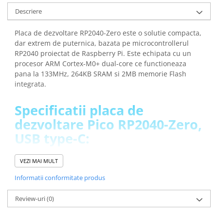
arc electric
Descriere
Descarcatoare de Supratensiune
Contactoare
Placa de dezvoltare RP2040-Zero este o solutie compacta,
Blocuri de Distributie
dar extrem de puternica, bazata pe microcontrollerul
RP2040 proiectat de Raspberry Pi. Este echipata cu un
Tablouri Electrice
procesor ARM Cortex-M0+ dual-core ce functioneaza
Accesorii Tablouri Electrice
pana la 133MHz, 264KB SRAM si 2MB memorie Flash
Stabilizatoare de Tensiune
integrata.
Convertoare de Tensiune
Specificatii placa de
Banda Izolatoare
dezvoltare Pico RP2040-Zero,
Panouri Fotovoltaice
USB type-C:
Smart Home
Intrerupatoare Smart
Microcontroller:
RP2040 (Raspberry Pi)
VEZI MAI MULT
Prize Inteligente
Procesor:
Dual-core ARM Cortex-M0+
Informatii conformitate produs
Frecventa:
pana la 133 MHz
Module Smart Home
Memorie RAM:
264KB SRAM
Camere Supraveghere
Review-uri
(0)
Memorie Flash:
2MB on-chip
GPIO:
29 GPIO (20 accesibile prin header, 9 prin lipire)
Iluminat