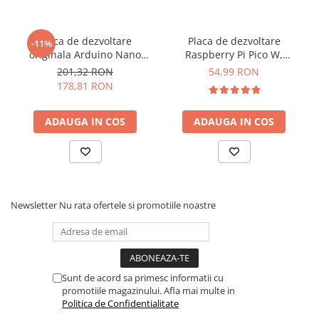
Placa de dezvoltare
Placa de dezvoltare
-11%
originala Arduino Nano
Raspberry Pi Pico W,
RP2040 Connect, cu pini
RP2040, 264kB RAM,
201,32 RON
54,99 RON
CYW43439
178,81 RON
ADAUGA IN COS
ADAUGA IN COS
Newsletter
Nu rata ofertele si promotiile noastre
Sunt de acord sa primesc informatii cu
promotiile magazinului. Afla mai multe in
Politica de Confidentialitate