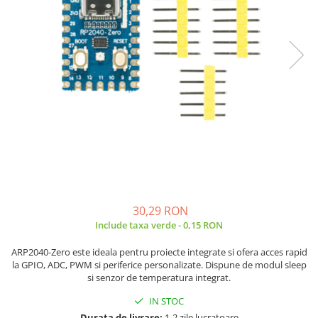
JBC
Termometre
JCD
Camere Termoviziune
JGNE
Sublere
KEYESTUDIO
Micrometre
KNIPEX
Scule si Unelte
KPS
Scule de Mana
LG CHEM
LONGWEI
Clesti de Taiat
MESTEK
Clesti pentru Dezizolat
MICROBIT
Clesti de Sertizare
MURATA
Clesti Multifunctionali
30,29 RON
MOLICEL
Clesti Papagal
Include taxa verde - 0,15 RON
MVAVA
Clesti Autoblocanti
ARP2040-Zero este ideala pentru proiecte integrate si ofera acces rapid
OPTO-EDU
Menghine
la GPIO, ADC, PWM si periferice personalizate. Dispune de modul sleep
PIERGIACOMI
Clesti Electrician 1000V
si senzor de temperatura integrat.
RASPBERRY PI
Surubelnite Simple
IN STOC
RUKO
Surubelnite Electrician 1000V
Durata de livrare:
1-2 zile lucratoare