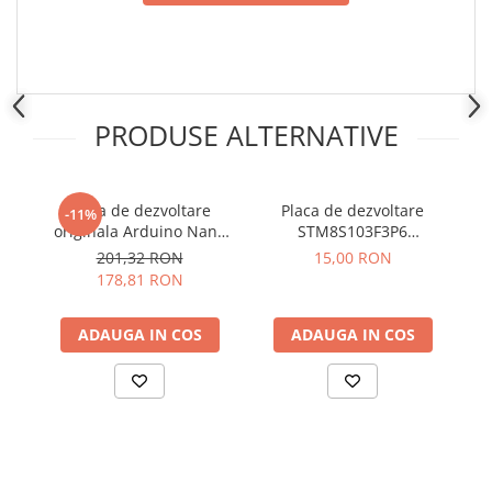
Placi de Expansiune
Module Electronice
Senzori Electronici
Componente Electronice
PRODUSE ALTERNATIVE
Gadgets
Electrice
Placa de dezvoltare
Placa de dezvoltare
Acumulatori si Baterii
-11%
originala Arduino Nano
STM8S103F3P6
Acumulatori
RP2040 Connect, cu pini
compatibila Arduino
201,32 RON
15,00 RON
Baterii
178,81 RON
Distributie Comutatie si Protectie
ADAUGA IN COS
ADAUGA IN COS
Contoare si Relee Electrice
Sigurante Automate
Sigurante Fuzibile
Sigurante Diferentiale RCBO
Protectii diferentiale RCCB
Dispozitive AFDD detectare defect