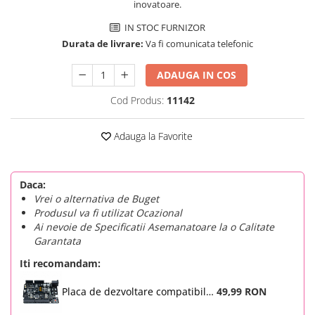
inovatoare.
SCHRACK TECHNIK
Seturi de Surubelnite
IN STOC FURNIZOR
SAMSUNG
Cuttere
Durata de livrare:
Va fi comunicata telefonic
SUNKKO
Foarfeca Electrician
SANYO
Chei Dinamometrice
ADAUGA IN COS
SUPERFIRE
Chei Fixe
Cod Produs:
11142
SONOFF
Chei Reglabile
TERMOPASTY
Chei Combinate
Adauga la Favorite
TOPDON
Chei Inelare cu Cot
TAXNELE
Rulete
TENPOWER
Nivele cu bula
Daca:
VICTOR
Truse de Scule
Vrei o alternativa de Buget
Produsul va fi utilizat Ocazional
VETO PRO PAC
Scule Electrice
Ai nevoie de Specificatii Asemanatoare la o Calitate
WEICON
Unelte Multifunctionale
Garantata
WERA
Surubelnite Electrice
Iti recomandam:
WIHA
Polizoare
WAIT TOOLS
Masini de Gaurit si Insurubat
Placa de dezvoltare compatibila
49,99 RON
WEEEMAKE
Arduino Uno R3 ATMega328P cu
Accesorii pentru Gaurit