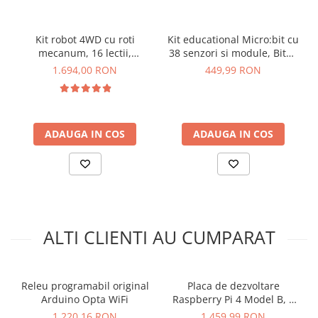
Tensiune de intrare:
6 - 20V
Pini I/O digitala:
14
Pini PWM:
5
Kit robot 4WD cu roti
Kit educational Micro:bit cu
Pini de intrare analogica:
6
mecanum, 16 lectii,
38 senzori si module, Bitmi
Curent DC per pinii I/O:
20 mA
compatibil Micro:Bit,
12124
1.694,00 RON
449,99 RON
161062
Curent DC pentru pin de 3,3 V:
50 mA
Memorie flash:
48 KB
SRAM:
6.144 de octeti
EEPROM:
256 de octeti
ADAUGA IN COS
ADAUGA IN COS
Frecventa microprocesor:
16 MHz
Modul radio:
u-blox NINA-W102
Secure Element:
ATECC608A
IMU:
LSM6DS3TR
Dimensiune:
68.6 x 53.4mm
Greutate:
25 g
ALTI CLIENTI AU CUMPARAT
Ce contine cutia?
1x Placa de dezvoltare originala Arduino Uno WiFi Rev2
Releu programabil original
Placa de dezvoltare
Arduino Opta WiFi
Raspberry Pi 4 Model B, 8
GB
1.220,16 RON
1.459,99 RON