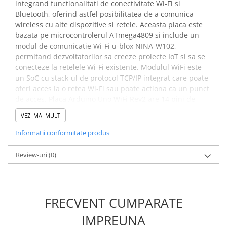
integrand functionalitati de conectivitate Wi-Fi si
Bluetooth, oferind astfel posibilitatea de a comunica
wireless cu alte dispozitive si retele. Aceasta placa este
bazata pe microcontrolerul ATmega4809 si include un
modul de comunicatie Wi-Fi u-blox NINA-W102,
permitand dezvoltatorilor sa creeze proiecte IoT si sa se
conecteze la retelele Wi-Fi existente. Modulul WiFi este
un SoC cu stack-ul de protocol TCP/IP integrat care poate
oferi acces la o retea Wi-Fi sau poate actiona ca un punct
de acces. Placa Arduino Uno WiFi Rev2 are 14 pini de
intrare/iesire digitali, 5 pot fi folositi ca iesiri PWM, 6
VEZI MAI MULT
intrari analogice, o conexiune USB, un jack de alimentare,
un conector ICSP si un buton de resetare.
Informatii conformitate produs
Specificatii placa de
Review-uri
(0)
dezvoltare Arduino Uno WiFi
Rev2:
FRECVENT CUMPARATE
Microcontroler:
ATmega4809
IMPREUNA
Tensiune de operare:
5V