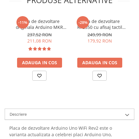
PRODUSE ALTERNATIVE
Lanterne
Lanterne de Cap
Lanterne de Mana
Placa de dezvoltare
Placa de dezvoltare
P
-11%
-28%
originala Arduino MKR
RP2350 cu afisaj tactil
Lampi Solare
WIFI 1010
color 1.69 inch
237,52 RON
249,99 RON
Proiectoare LED
211,08 RON
179,92 RON
Aeroterme
Auto
ADAUGA IN COS
ADAUGA IN COS
Roboti de Pornire Auto
Microscoape Biologice
Descriere
Placa de dezvoltare Arduino Uno WiFi Rev2 este o
varianta actualizata a celebrei placi Arduino Uno,