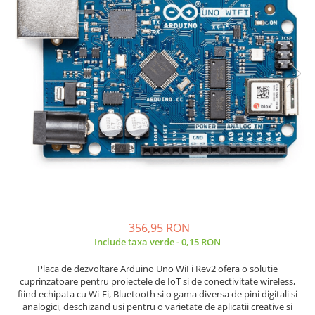
JBC
Termometre
JCD
Camere Termoviziune
JGNE
Sublere
KEYESTUDIO
Micrometre
KNIPEX
Scule si Unelte
KPS
Scule de Mana
LG CHEM
LONGWEI
Clesti de Taiat
MESTEK
Clesti pentru Dezizolat
MICROBIT
Clesti de Sertizare
MURATA
Clesti Multifunctionali
MOLICEL
Clesti Papagal
356,95 RON
MVAVA
Clesti Autoblocanti
Include taxa verde - 0,15 RON
OPTO-EDU
Menghine
Placa de dezvoltare Arduino Uno WiFi Rev2 ofera o solutie
PIERGIACOMI
Clesti Electrician 1000V
cuprinzatoare pentru proiectele de IoT si de conectivitate wireless,
RASPBERRY PI
Surubelnite Simple
fiind echipata cu Wi-Fi, Bluetooth si o gama diversa de pini digitali si
analogici, deschizand usi pentru o varietate de aplicatii creative si
RUKO
Surubelnite Electrician 1000V