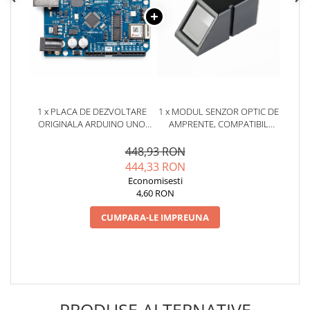
arc electric
Descarcatoare de Supratensiune
Contactoare
Blocuri de Distributie
Tablouri Electrice
Accesorii Tablouri Electrice
1 x PLACA DE DEZVOLTARE
1 x MODUL SENZOR OPTIC DE
Stabilizatoare de Tensiune
ORIGINALA ARDUINO UNO
AMPRENTE, COMPATIBIL
Convertoare de Tensiune
WIFI REV2
ARDUINO
448,93 RON
Banda Izolatoare
444,33 RON
Panouri Fotovoltaice
Economisesti
4,60 RON
Smart Home
Intrerupatoare Smart
CUMPARA-LE IMPREUNA
Prize Inteligente
Module Smart Home
Camere Supraveghere
Iluminat