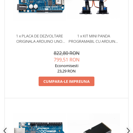
Placi de Expansiune
Module Electronice
Senzori Electronici
Componente Electronice
1 x PLACA DE DEZVOLTARE
1 x KIT MINI PANDA
Gadgets
ORIGINALA ARDUINO UNO
PROGRAMABIL CU ARDUINO,
WIFI REV2
BITMI 10074
Electrice
822,80 RON
Acumulatori si Baterii
799,51 RON
Economisesti
Acumulatori
23,29 RON
Baterii
CUMPARA-LE IMPREUNA
Distributie Comutatie si Protectie
Contoare si Relee Electrice
Sigurante Automate
Sigurante Fuzibile
Sigurante Diferentiale RCBO
Protectii diferentiale RCCB
Dispozitive AFDD detectare defect