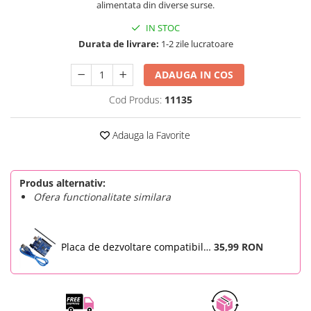
alimentata din diverse surse.
SCHRACK TECHNIK
Seturi de Surubelnite
IN STOC
SAMSUNG
Cuttere
Durata de livrare:
1-2 zile lucratoare
SUNKKO
Foarfeca Electrician
SANYO
Chei Dinamometrice
ADAUGA IN COS
SUPERFIRE
Chei Fixe
Cod Produs:
11135
SONOFF
Chei Reglabile
TERMOPASTY
Chei Combinate
Adauga la Favorite
TOPDON
Chei Inelare cu Cot
TAXNELE
Rulete
TENPOWER
Nivele cu bula
Produs alternativ:
VICTOR
Truse de Scule
Ofera functionalitate similara
VETO PRO PAC
Scule Electrice
WEICON
Unelte Multifunctionale
WERA
Placa de dezvoltare compatibila
35,99 RON
Surubelnite Electrice
Arduino Uno R3 ATMega328P-AU
WIHA
Polizoare
CH340G
WAIT TOOLS
Masini de Gaurit si Insurubat
WEEEMAKE
Accesorii pentru Gaurit