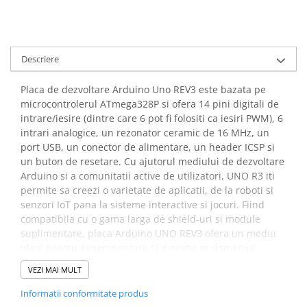
Placi de Expansiune
Module Electronice
Senzori Electronici
Descriere
Componente Electronice
Placa de dezvoltare Arduino Uno REV3 este bazata pe
Gadgets
microcontrolerul ATmega328P si ofera 14 pini digitali de
Electrice
intrare/iesire (dintre care 6 pot fi folositi ca iesiri PWM), 6
Acumulatori si Baterii
intrari analogice, un rezonator ceramic de 16 MHz, un
port USB, un conector de alimentare, un header ICSP si
Acumulatori
un buton de resetare. Cu ajutorul mediului de dezvoltare
Baterii
Arduino si a comunitatii active de utilizatori, UNO R3 iti
Distributie Comutatie si Protectie
permite sa creezi o varietate de aplicatii, de la roboti si
senzori IoT pana la sisteme interactive si jocuri. Fiind
Contoare si Relee Electrice
compatibila cu o gama larga de shield-uri si module
Sigurante Automate
suplimentare, placa Arduino UNO REV3 ofera un mediu
Sigurante Fuzibile
ideal pentru experimentare si inovatie in domeniul
electronicelor si programarii.
Sigurante Diferentiale RCBO
VEZI MAI MULT
Protectii diferentiale RCCB
Specificatii placa de
Informatii conformitate produs
Dispozitive AFDD detectare defect