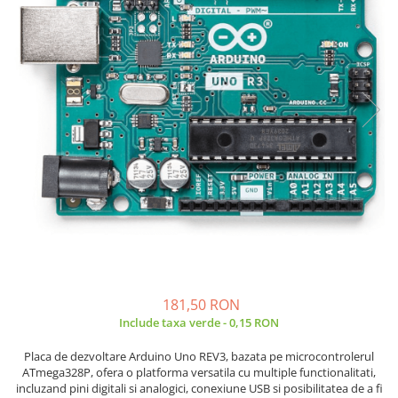
JBC
Termometre
JCD
Camere Termoviziune
JGNE
Sublere
KEYESTUDIO
Micrometre
KNIPEX
Scule si Unelte
KPS
Scule de Mana
LG CHEM
LONGWEI
Clesti de Taiat
MESTEK
Clesti pentru Dezizolat
MICROBIT
Clesti de Sertizare
MURATA
Clesti Multifunctionali
MOLICEL
Clesti Papagal
MVAVA
Clesti Autoblocanti
181,50 RON
OPTO-EDU
Menghine
Include taxa verde - 0,15 RON
PIERGIACOMI
Clesti Electrician 1000V
Placa de dezvoltare Arduino Uno REV3, bazata pe microcontrolerul
RASPBERRY PI
Surubelnite Simple
ATmega328P, ofera o platforma versatila cu multiple functionalitati,
incluzand pini digitali si analogici, conexiune USB si posibilitatea de a fi
RUKO
Surubelnite Electrician 1000V