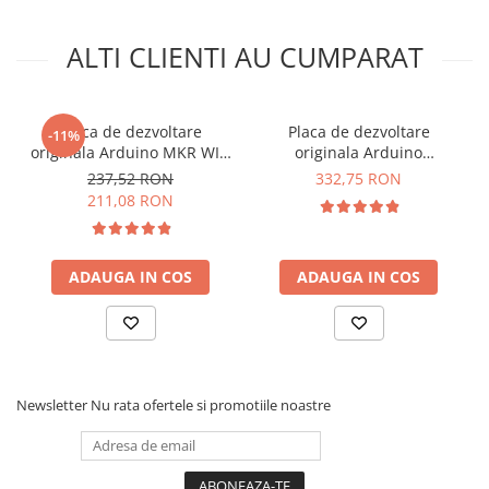
Lanterne
Ce contine cutia?
Lanterne de Cap
ALTI CLIENTI AU CUMPARAT
1x Placa de dezvoltare originala Arduino UNO REV3
Lanterne de Mana
Lampi Solare
Placa de dezvoltare
Placa de dezvoltare
-11%
Proiectoare LED
originala Arduino MKR WIFI
originala Arduino
Aeroterme
1010
Mega2560 Rev3
237,52 RON
332,75 RON
Auto
211,08 RON
Roboti de Pornire Auto
Microscoape Biologice
ADAUGA IN COS
ADAUGA IN COS
Newsletter
Nu rata ofertele si promotiile noastre