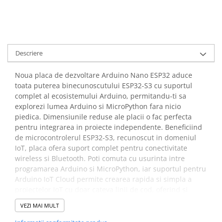
arc electric
Descarcatoare de Supratensiune
Contactoare
Blocuri de Distributie
Descriere
Tablouri Electrice
Accesorii Tablouri Electrice
Noua placa de dezvoltare Arduino Nano ESP32 aduce
Stabilizatoare de Tensiune
toata puterea binecunoscutului ESP32-S3 cu suportul
complet al ecosistemului Arduino, permitandu-ti sa
Convertoare de Tensiune
explorezi lumea Arduino si MicroPython fara nicio
Banda Izolatoare
piedica. Dimensiunile reduse ale placii o fac perfecta
pentru integrarea in proiecte independente. Beneficiind
Panouri Fotovoltaice
de microcontrolerul ESP32-S3, recunoscut in domeniul
Smart Home
IoT, placa ofera suport complet pentru conectivitate
Intrerupatoare Smart
wireless si Bluetooth. Poti comuta cu usurinta intre
Prize Inteligente
programarea Arduino si MicroPython, iar suportul pentru
Arduino IoT Cloud permite crearea rapida si simpla a
Module Smart Home
proiectelor IoT cu doar cateva linii de cod, oferind si
Camere Supraveghere
functionalitate HID.
VEZI MAI MULT
Iluminat