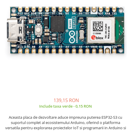
JBC
Termometre
JCD
Camere Termoviziune
JGNE
Sublere
KEYESTUDIO
Micrometre
KNIPEX
Scule si Unelte
KPS
Scule de Mana
LG CHEM
LONGWEI
Clesti de Taiat
MESTEK
Clesti pentru Dezizolat
MICROBIT
Clesti de Sertizare
MURATA
Clesti Multifunctionali
MOLICEL
Clesti Papagal
MVAVA
Clesti Autoblocanti
139,15 RON
OPTO-EDU
Menghine
Include taxa verde - 0,15 RON
PIERGIACOMI
Clesti Electrician 1000V
Aceasta placa de dezvoltare aduce impreuna puterea ESP32-S3 cu
RASPBERRY PI
Surubelnite Simple
suportul complet al ecosistemului Arduino, oferind o platforma
versatila pentru explorarea proiectelor IoT si programarii in Arduino si
RUKO
Surubelnite Electrician 1000V