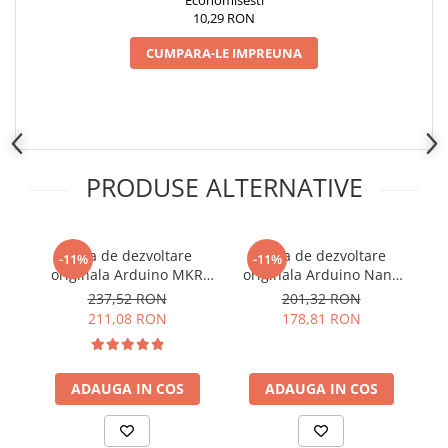
Economisesti
Placi de Expansiune
10,29 RON
Module Electronice
CUMPARA-LE IMPREUNA
Senzori Electronici
Componente Electronice
Gadgets
Electrice
PRODUSE ALTERNATIVE
Acumulatori si Baterii
Acumulatori
Baterii
Placa de dezvoltare
Placa de dezvoltare
-11%
-11%
originala Arduino MKR
originala Arduino Nano
Distributie Comutatie si Protectie
WIFI 1010
RP2040 Connect, cu pini
237,52 RON
201,32 RON
Contoare si Relee Electrice
211,08 RON
178,81 RON
Sigurante Automate
Sigurante Fuzibile
Sigurante Diferentiale RCBO
ADAUGA IN COS
ADAUGA IN COS
Protectii diferentiale RCCB
Dispozitive AFDD detectare defect