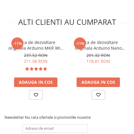
INFORMARE:
Aceasta placa este insotita de o bareta cu
pini de tip tata care este inclusa, insa nu este lipita!
ALTI CLIENTI AU CUMPARAT
Vezi fisa tehnica
AICI
Ce contine cutia?
Placa de dezvoltare
Placa de dezvoltare
-11%
-11%
originala Arduino MKR WIFI
originala Arduino Nano
1x Placa de dezvoltare originala Arduino NANO ESP32
1010
RP2040 Connect, cu pini
237,52 RON
201,32 RON
211,08 RON
178,81 RON
ADAUGA IN COS
ADAUGA IN COS
Newsletter
Nu rata ofertele si promotiile noastre