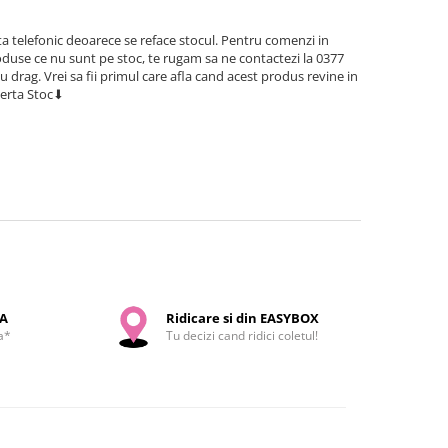
a telefonic deoarece se reface stocul. Pentru comenzi in
use ce nu sunt pe stoc, te rugam sa ne contactezi la 0377
cu drag. Vrei sa fii primul care afla cand acest produs revine in
lerta Stoc⬇
SA
Ridicare si din EASYBOX
a*
Tu decizi cand ridici coletul!