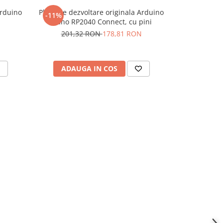
Arduino
Placa de dezvoltare originala Arduino
Placa de 
-11%
-27%
Nano RP2040 Connect, cu pini
201,32 RON
178,81 RON
54,
ADAUGA IN COS
ADAU