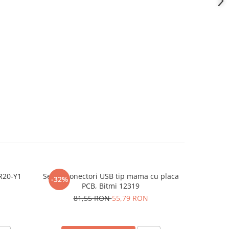
SR20-Y1
Set 16 conectori USB tip mama cu placa
Modul LI
-32%
-49%
PCB, Bitmi 12319
81,55 RON
55,79 RON
7