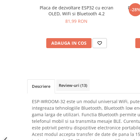
SCHRACK TECHNIK
Seturi de Surubelnite
Placa de dezvoltare ESP32 cu ecran
Placa
-28
OLED, WiFi si Bluetooth 4.2
SAMSUNG
Cuttere
81,99 RON
SUNKKO
Foarfeca Electrician
SANYO
Chei Dinamometrice
SUPERFIRE
Chei Fixe
ADAUGA IN COS
SONOFF
Chei Reglabile
TERMOPASTY
Chei Combinate
TOPDON
Chei Inelare cu Cot
TAXNELE
Rulete
TENPOWER
Nivele cu bula
Review-uri
(13)
Descriere
VICTOR
Truse de Scule
VETO PRO PAC
Scule Electrice
ESP-WROOM-32 este un modul universal WiFi, puterni
WEICON
Unelte Multifunctionale
integreaza tehnologiile Bluetooth, Bluetooth low ene
WERA
Surubelnite Electrice
gama larga de utilizari. Functia Bluetooth permite u
WIHA
telefonul mobil si sa transmita mesaje BLE. Curentu
Polizoare
WAIT TOOLS
este potrivit pentru dispozitive electronice portabil
Masini de Gaurit si Insurubat
Acest modul accepta transfer de date de pana la 1
WEEEMAKE
Accesorii pentru Gaurit