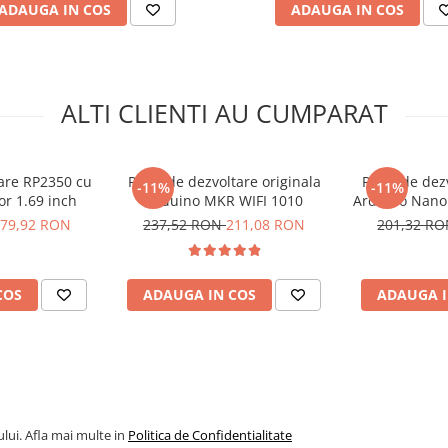
ADAUGA IN COS
ADAUGA IN COS
ALTI CLIENTI AU CUMPARAT
tare RP2350 cu
Placa de dezvoltare originala
Placa de dez
-11%
-11%
lor 1.69 inch
Arduino MKR WIFI 1010
Arduino Nano
c
79,92 RON
237,52 RON
211,08 RON
201,32 R
COS
ADAUGA IN COS
ADAUGA I
lui. Afla mai multe in
Politica de Confidentialitate