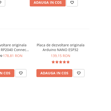
ADAUGA IN COS
AD
voltare originala
Placa de dezvoltare originala
Placa de d
 RP2040 Connect,
Arduino NANO ESP32
CA
u pini
ON
178,81 RON
139,15 RON
N COS
ADAUGA IN COS
ADAUG