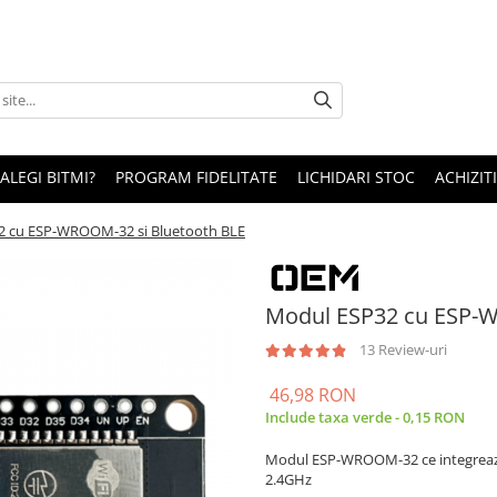
 ALEGI BITMI?
PROGRAM FIDELITATE
LICHIDARI STOC
ACHIZITI
2 cu ESP-WROOM-32 si Bluetooth BLE
Modul ESP32 cu ESP-W
13 Review-uri
46,98 RON
Include taxa verde - 0,15 RON
Modul ESP-WROOM-32 ce integreaza 
2.4GHz