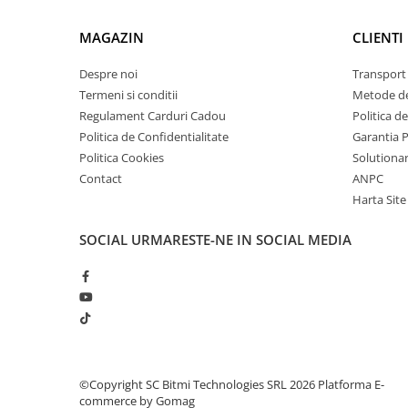
arc electric
Descarcatoare de Supratensiune
MAGAZIN
CLIENTI
Contactoare
Despre noi
Transport 
Blocuri de Distributie
Termeni si conditii
Metode de
Tablouri Electrice
Regulament Carduri Cadou
Politica d
Accesorii Tablouri Electrice
Politica de Confidentialitate
Garantia 
Stabilizatoare de Tensiune
Politica Cookies
Solutionare
Convertoare de Tensiune
Contact
ANPC
Harta Site
Banda Izolatoare
Panouri Fotovoltaice
SOCIAL
URMARESTE-NE IN SOCIAL MEDIA
Smart Home
Intrerupatoare Smart
Prize Inteligente
Module Smart Home
Camere Supraveghere
©Copyright SC Bitmi Technologies SRL 2026
Platforma E-
Iluminat
commerce by Gomag