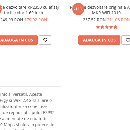
 de dezvoltare RP2350 cu afisaj
Placa de dezvoltare originala 
%
-11%
tactil color 1.69 inch
MKR WIFI 1010
249,99 RON
179,92 RON
237,52 RON
211,08 RON
ADAUGA IN COS
ADAUGA IN COS
c si versatil. Acesta
rgy si WiFi 2.4GHz si are o
tilizatorilor sa conecteze
l de repaus al cipului ESP32
e alimentate de o baterie.
50 Mbps si ofera o putere de