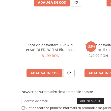
ADAUGA IN COS
Placi de Expansiune
Ce contine cutia?
Module Electronice
Senzori Electronici
1x Modul ESP32 cu ESP-WROOM-32
Componente Electronice
Gadgets
Electrice
Placa de dezvoltare ESP32 cu
Placa de dezvol
-28%
Acumulatori si Baterii
ecran OLED, WiFi si Bluetooth
afisaj tactil co
4.2
Acumulatori
81,99 RON
249,99 RON
1
Baterii
Distributie Comutatie si Protectie
ADAUGA IN COS
ADAUGA IN 
Contoare si Relee Electrice
Sigurante Automate
Sigurante Fuzibile
Newsletter
Nu rata ofertele si promotiile noastre
Sigurante Diferentiale RCBO
Protectii diferentiale RCCB
Sunt de acord sa primesc informatii cu promotiile magazinu
Dispozitive AFDD detectare defect