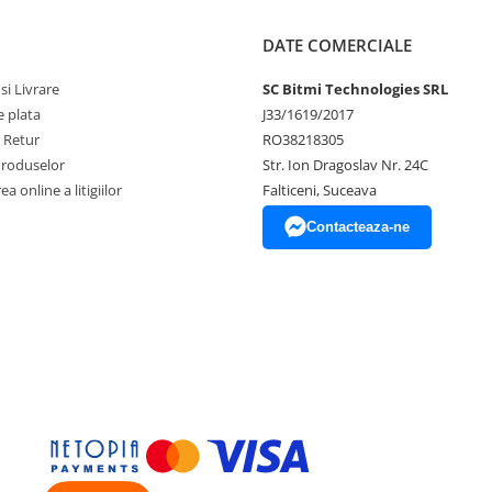
DATE COMERCIALE
si Livrare
SC Bitmi Technologies SRL
 plata
J33/1619/2017
e Retur
RO38218305
Produselor
Str. Ion Dragoslav Nr. 24C
a online a litigiilor
Falticeni, Suceava
Contacteaza-ne