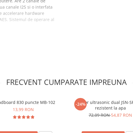
putere. Are 2 canale de
a canale I2S si o interfata
e accelerare hardware
 AES. Sistemul de operare al
ess ESP-WROOM-
FRECVENT CUMPARATE IMPREUNA
adboard 830 puncte MB-102
Senzor ultrasonic dual JSN-
-24%
rezistent la apa
13,99 RON
72,09 RON
54,87 RON
barete cu pini de tip tata