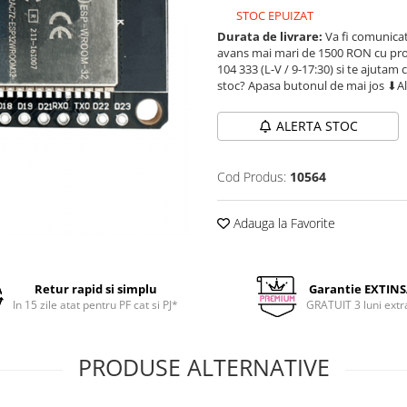
STOC EPUIZAT
Durata de livrare:
Va fi comunicat
avans mai mari de 1500 RON cu prod
104 333 (L-V / 9-17:30) si te ajutam 
stoc? Apasa butonul de mai jos ⬇A
ALERTA STOC
Cod Produs:
10564
Adauga la Favorite
Retur rapid si simplu
Garantie EXTIN
In 15 zile atat pentru PF cat si PJ*
GRATUIT 3 luni extr
PRODUSE ALTERNATIVE