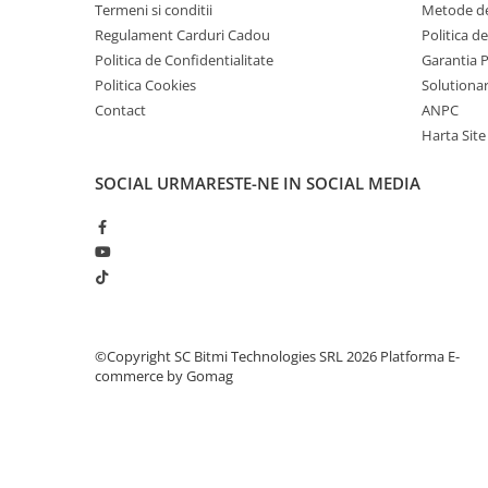
Termeni si conditii
Metode de
Regulament Carduri Cadou
Politica d
Politica de Confidentialitate
Garantia 
Politica Cookies
Solutionare
Contact
ANPC
Harta Site
SOCIAL
URMARESTE-NE IN SOCIAL MEDIA
©Copyright SC Bitmi Technologies SRL 2026
Platforma E-
commerce by Gomag
Timp mare de lucru: Cu o baterie incorporata de
in mod continuu pana la 8h. Durata de incarcar