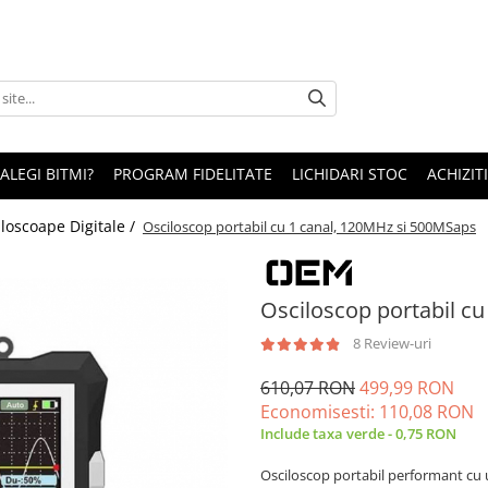
 ALEGI BITMI?
PROGRAM FIDELITATE
LICHIDARI STOC
ACHIZITI
loscoape Digitale /
Osciloscop portabil cu 1 canal, 120MHz si 500MSaps
Osciloscop portabil c
8 Review-uri
610,07 RON
499,99 RON
Economisesti:
110,08
RON
Include taxa verde - 0,75 RON
Osciloscop portabil performant cu