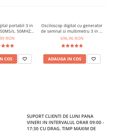
ital portabil 3 in
Osciloscop digital cu generator
Osciloscop
 250MS/s, 50MHZ,
de semnal si multimetru 3 in 1,
MHz, 1GS/s,
SI 2C53T
Fnirsi 2C53P
de semn
,99 RON
696,96 RON
8
N COS
ADAUGA IN COS
ADAUG
SUPORT CLIENTI
DE LUNI PANA
VINERI IN INTERVALUL ORAR 09:00 -
17:30 CU DRAG. TIMP MAXIM DE