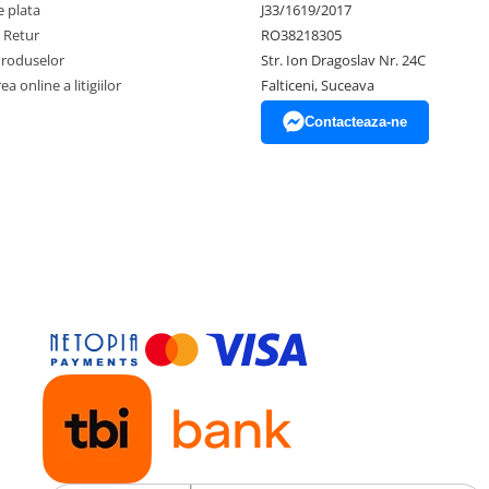
 plata
J33/1619/2017
e Retur
RO38218305
Produselor
Str. Ion Dragoslav Nr. 24C
a online a litigiilor
Falticeni, Suceava
Contacteaza-ne
 mare capacitate, poti lucra
e completa este de 4h.