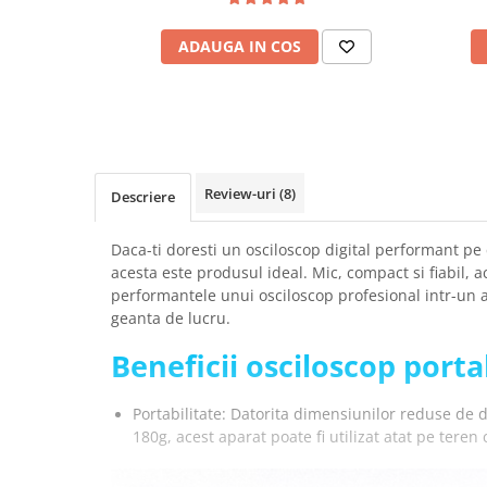
Placi de Expansiune
ADAUGA IN COS
Module Electronice
Senzori Electronici
Componente Electronice
Gadgets
Electrice
Review-uri
(8)
Descriere
Acumulatori si Baterii
Acumulatori
Daca-ti doresti un osciloscop digital performant pe c
Baterii
acesta este produsul ideal. Mic, compact si fiabil, 
performantele unui osciloscop profesional intr-un a
Distributie Comutatie si Protectie
geanta de lucru.
Contoare si Relee Electrice
Beneficii osciloscop portab
Sigurante Automate
Sigurante Fuzibile
Portabilitate: Datorita dimensiunilor reduse de 
Sigurante Diferentiale RCBO
180g, acest aparat poate fi utilizat atat pe teren 
Protectii diferentiale RCCB
Dispozitive AFDD detectare defect