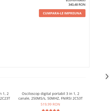
Economisesti
340,48 RON
CUMPARA-LE IMPREUNA
n 1, 2
Osciloscop digital portabil 3 in 1, 2
Osciloscop
 2C23T
canale, 250MS/s, 50MHZ, FNIRSI 2C53T
250MSa
519,99 RON