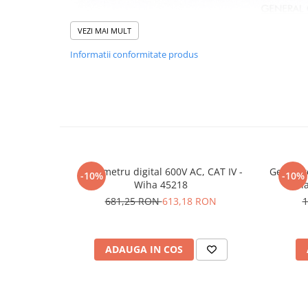
arc electric
Descarcatoare de Supratensiune
VEZI MAI MULT
Contactoare
Informatii conformitate produs
Blocuri de Distributie
Tablouri Electrice
Accesorii Tablouri Electrice
Stabilizatoare de Tensiune
Convertoare de Tensiune
Banda Izolatoare
Multimetru digital 600V AC, CAT IV -
Generato
-10%
-10%
Panouri Fotovoltaice
Wiha 45218
can
Smart Home
681,25 RON
613,18 RON
1
Intrerupatoare Smart
Prize Inteligente
ADAUGA IN COS
Module Smart Home
Camere Supraveghere
Iluminat