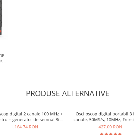
TOR
EK
PRODUSE ALTERNATIVE
scop digital 2 canale 100 MHz +
Osciloscop digital portabil 3 i
tru + generator de semnal 3in1
canale, 50MS/s, 10MHz, Fnirsi
FNIRSI 2D15P
1.164,74 RON
427,00 RON