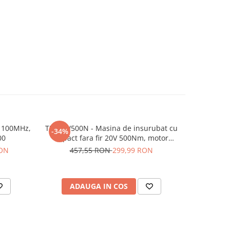
, 100MHz,
TEH LW500N - Masina de insurubat cu
Placa de 
-34%
-11%
00
impact fara fir 20V 500Nm, motor
Nano 
Brushless
RON
457,55 RON
299,99 RON
20
ADAUGA IN COS
AD