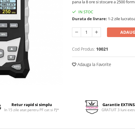
pana la 8 ore si stocare a 2500 for
IN STOC
Durata de livrare:
1-2 zile lucrato
ADAUG
Cod Produs:
10021
Adauga la Favorite
Retur rapid si simplu
Garantie EXTIN
In 15 zile atat pentru PF cat si PJ*
GRATUIT 3 luni extr