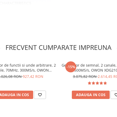
FRECVENT CUMPARATE IMPREUNA
r de functii si unde arbitrare, 2
Generator de semnal, 2 canale
-15%
ale, 70MHz, 300MS/s, OWON
500MS/s, OWON XDG21
DGE2070
.026,08 RON
927,42 RON
3.075,82 RON
2.614,45 
ADAUGA IN COS
ADAUGA IN COS