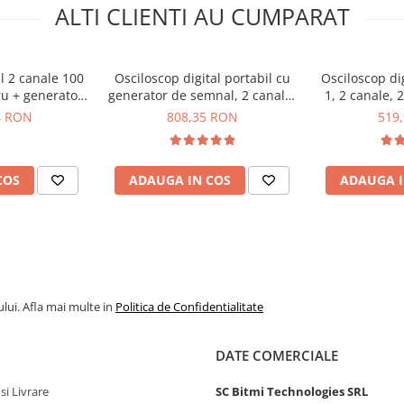
ALTI CLIENTI AU CUMPARAT
l 2 canale 100
Osciloscop digital portabil cu
Osciloscop dig
u + generator
generator de semnal, 2 canale,
1, 2 canale,
 FNIRSI 2D15P
500MS/s, 180MHz, Fnirsi
FNIR
4 RON
808,35 RON
519
DPOX180H
COS
ADAUGA IN COS
ADAUGA I
rata de esantionare de
te vei descurca fara
lui. Afla mai multe in
Politica de Confidentialitate
DATE COMERCIALE
si Livrare
SC Bitmi Technologies SRL