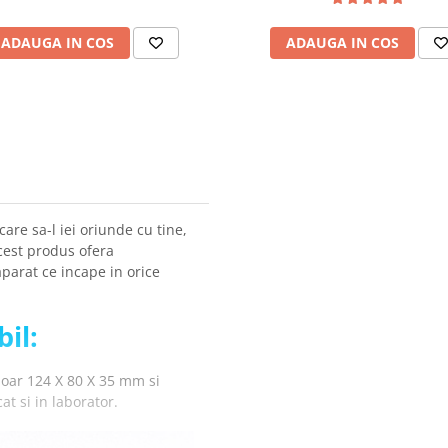
ADAUGA IN COS
ADAUGA IN COS
are sa-l iei oriunde cu tine,
acest produs ofera
parat ce incape in orice
il:
doar 124 X 80 X 35 mm si
cat si in laborator.