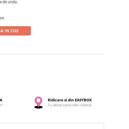
me de unda.
are
A IN COS
SA
Ridicare si din EASYBOX
a*
Tu decizi cand ridici coletul!