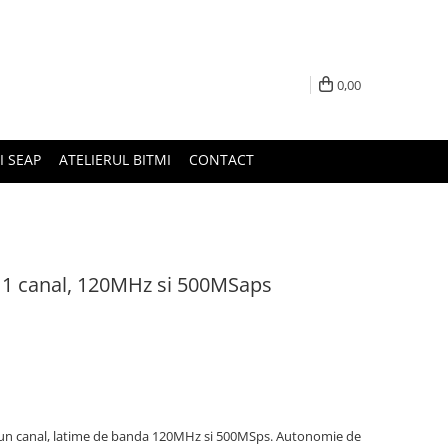
0,00
I SEAP
ATELIERUL BITMI
CONTACT
u 1 canal, 120MHz si 500MSaps
 un canal, latime de banda 120MHz si 500MSps. Autonomie de