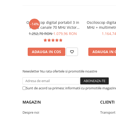
Lanterne
Lanterne de Cap
Lanterne de Mana
Osciloscop digital portabil 3 in
Osciloscop digita
-14%
Lampi Solare
1 cu 2 canale 70 MHz Victor
MHz + multimetr
270S
de semnal 3in1
Proiectoare LED
1.252,70 RON
1.079,96 RON
1.164,7
Aeroterme
Auto
ADAUGA IN COS
ADAUGA IN 
Roboti de Pornire Auto
Microscoape Biologice
Newsletter
Nu rata ofertele si promotiile noastre
Performante: Cu o latime de banda de 120MHz, 
500MSps si 3 moduri de scanare, poti fi sigur ca 
Sunt de acord sa primesc informatii cu promotiile magazinu
probleme in majoritatea lucrarilor.
MAGAZIN
CLIENTI
Despre noi
Transport 