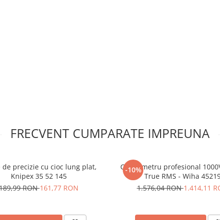
estek WM700:
nsiunilor compacte
FRECVENT CUMPARATE IMPREUNA
ise
cranului luminat
 umiditatea ambianta
ti daca aparatul este in
 de precizie cu cioc lung plat,
Clampmetru profesional 1000V
-10%
Knipex 35 52 145
True RMS - Wiha 4521
189,99 RON
161,77 RON
1.576,04 RON
1.414,11 
profesional