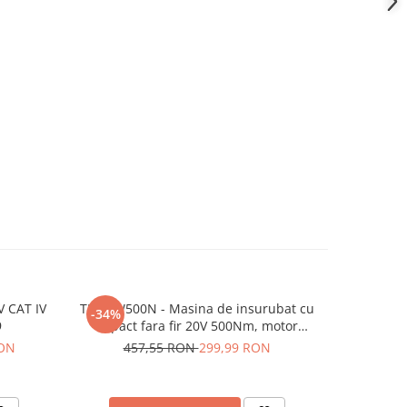
 CAT IV
TEH LW500N - Masina de insurubat cu
Placa de 
-34%
-11%
9
impact fara fir 20V 500Nm, motor
Brushless
RON
457,55 RON
299,99 RON
23