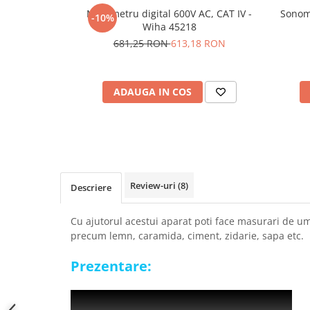
SCHRACK TECHNIK
Multimetru digital 600V AC, CAT IV -
Sonom
Seturi de Surubelnite
-10%
Wiha 45218
SAMSUNG
Cuttere
681,25 RON
613,18 RON
SUNKKO
Foarfeca Electrician
SANYO
Chei Dinamometrice
SUPERFIRE
Chei Fixe
ADAUGA IN COS
SONOFF
Chei Reglabile
TERMOPASTY
Chei Combinate
TOPDON
Chei Inelare cu Cot
TAXNELE
Rulete
TENPOWER
Nivele cu bula
Review-uri
(8)
Descriere
VICTOR
Truse de Scule
VETO PRO PAC
Scule Electrice
Cu ajutorul acestui aparat poti face masurari de u
WEICON
Unelte Multifunctionale
precum lemn, caramida, ciment, zidarie, sapa etc.
WERA
Surubelnite Electrice
Prezentare:
WIHA
Polizoare
WAIT TOOLS
Masini de Gaurit si Insurubat
WEEEMAKE
Accesorii pentru Gaurit