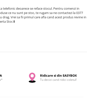
a telefonic deoarece se reface stocul. Pentru comenzi in
use ce nu sunt pe stoc, te rugam sa ne contactezi la 0377
cu drag. Vrei sa fii primul care afla cand acest produs revine in
lerta Stoc⬇
SA
Ridicare si din EASYBOX
a*
Tu decizi cand ridici coletul!