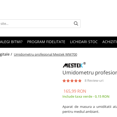
 ALEGI BITMI?
PROGRAM FIDELITATE
LICHIDARI STOC
ACHIZITI
gitale /
Umidometru profesional Mestek WM700
Umidometru profesio
8 Review-uri
165,99 RON
Include taxa verde - 0,15 RON
Aparat de masura a umiditatii at
pentru mediul ambiant.