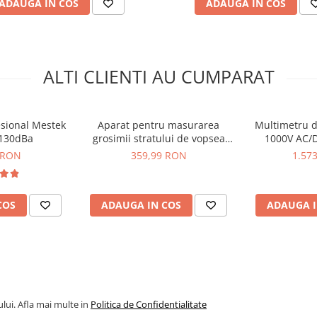
ADAUGA IN COS
ADAUGA IN COS
ALTI CLIENTI AU CUMPARAT
sional Mestek
Aparat pentru masurarea
Multimetru d
-130dBa
grosimii stratului de vopsea
1000V AC/D
Mestek CT02
400mA AC/DC
 RON
359,99 RON
1.57
COS
ADAUGA IN COS
ADAUGA I
lui. Afla mai multe in
Politica de Confidentialitate