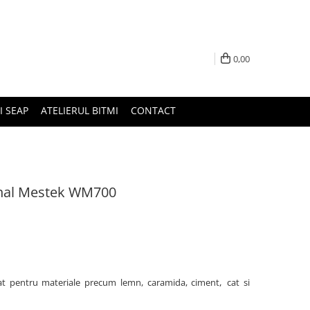
0,00
I SEAP
ATELIERUL BITMI
CONTACT
nal Mestek WM700
,
at pentru materiale precum lemn, caramida, ciment
cat si