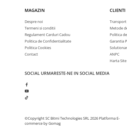
arc electric
Descarcatoare de Supratensiune
MAGAZIN
CLIENTI
Contactoare
Despre noi
Transport 
Blocuri de Distributie
Termeni si conditii
Metode de
Tablouri Electrice
Regulament Carduri Cadou
Politica d
Accesorii Tablouri Electrice
Politica de Confidentialitate
Garantia 
Stabilizatoare de Tensiune
Politica Cookies
Solutionare
Contact
ANPC
Convertoare de Tensiune
Harta Site
Banda Izolatoare
SOCIAL
URMARESTE-NE IN SOCIAL MEDIA
Panouri Fotovoltaice
Smart Home
Intrerupatoare Smart
Prize Inteligente
Module Smart Home
Camere Supraveghere
©Copyright SC Bitmi Technologies SRL 2026
Platforma E-
Iluminat
commerce by Gomag