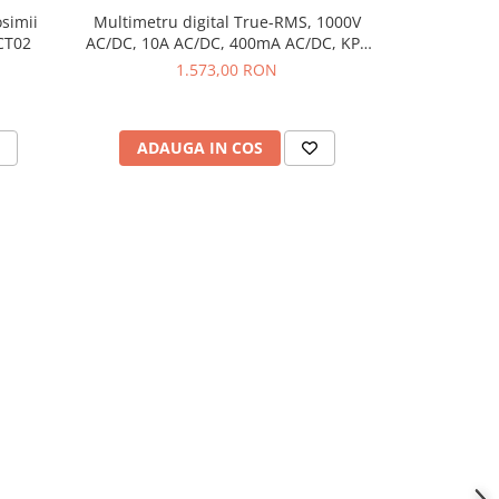
simii
Multimetru digital True-RMS, 1000V
Detector de
CT02
AC/DC, 10A AC/DC, 400mA AC/DC, KPS
tester 
DMM3500BT
1.573,00 RON
ADAUGA IN COS
ADAU