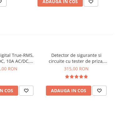
ADAUGA IN COS
AD
igital True-RMS,
Detector de sigurante si
Adaptor v
C, 10A AC/DC,
circuite cu tester de priza,
incarcare
, KPS DMM3500BT
Bitmi 10207
KPS
3,00 RON
315,00 RON
3.
N COS
ADAUGA IN COS
ADAUG