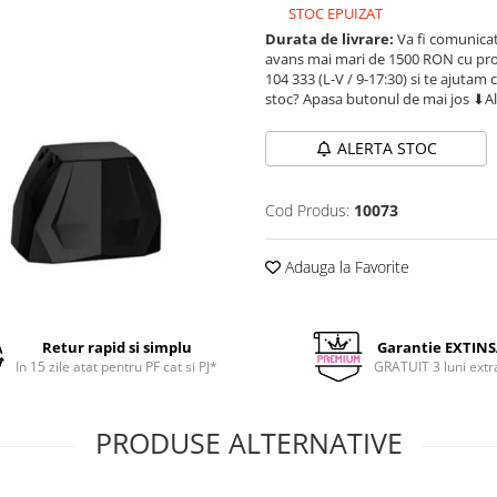
STOC EPUIZAT
Durata de livrare:
Va fi comunicat
avans mai mari de 1500 RON cu prod
104 333 (L-V / 9-17:30) si te ajutam 
stoc? Apasa butonul de mai jos ⬇A
ALERTA STOC
Cod Produs:
10073
Adauga la Favorite
Retur rapid si simplu
Garantie EXTIN
In 15 zile atat pentru PF cat si PJ*
GRATUIT 3 luni extr
PRODUSE ALTERNATIVE