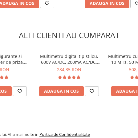
ADAUGA IN COS
ADAUGA IN COS
ALTI CLIENTI AU CUMPARAT
igurante si
Multimetru digital tip stilou,
Multimetru cu 
ter de priza,
600V AC/DC, 200mA AC/DC,
10 MHz, 50 
10207
20ΜΩ, KPS MT460
 RON
284,35 RON
508
tronic
AICI
COS
ADAUGA IN COS
ADAUGA I
lui. Afla mai multe in
Politica de Confidentialitate