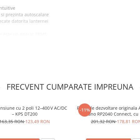
ntuitive
si prezinta autoscalare
ecate datorita lanternei
ece este un aparat TRMS
r inalte
k DM92S:
FRECVENT CUMPARATE IMPREUNA
ensiune cu 2 poli 12–400 V AC/DC
Placa de dezvoltare originala
-11%
– KPS DT200
Nano RP2040 Connect, cu 
163,35 RON
123,49 RON
201,32 RON
178,81 RO