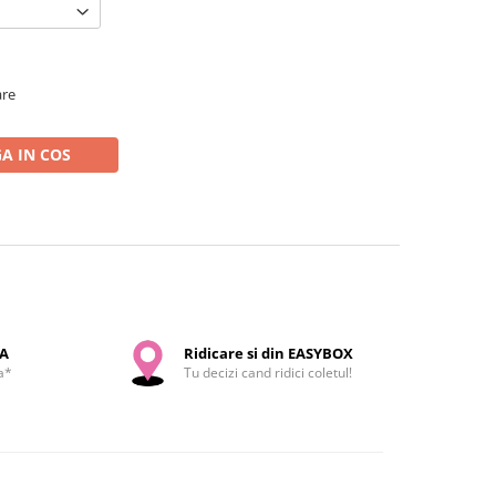
are
A IN COS
SA
Ridicare si din EASYBOX
a*
Tu decizi cand ridici coletul!