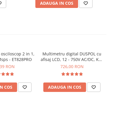
ADAUGA IN COS
AD
osciloscop 2 in 1,
Multimetru digital DUSPOL cu
Tester
Msps - ET828PRO
afisaj LCD, 12 - 750V AC/DC, KPS
continuit
TP3500LCD
1.00
,39 RON
726,00 RON
4
N COS
ADAUGA IN COS
ADAUG