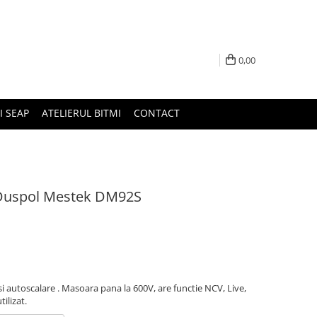
0,00
I SEAP
ATELIERUL BITMI
CONTACT
p Duspol Mestek DM92S
i autoscalare . Masoara pana la 600V, are functie NCV, Live,
ilizat.