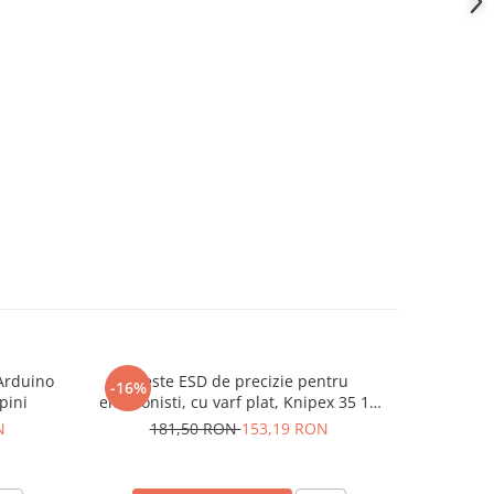
 Arduino
Cleste ESD de precizie pentru
Contactor
-16%
-10%
pini
electronisti, cu varf plat, Knipex 35 12
5.5
115 ESD
N
181,50 RON
153,19 RON
9