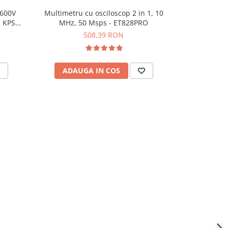
 600V
Multimetru cu osciloscop 2 in 1, 10
Multimetru 
 KPS
MHz, 50 Msps - ET828PRO
LCD, 12 - 7
508,39 RON
ADAUGA IN COS
ADAU