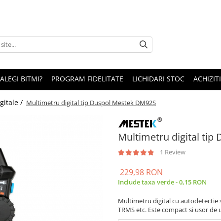
 ALEGI BITMI?
PROGRAM FIDELITATE
LICHIDARI STOC
ACHIZITI
gitale /
Multimetru digital tip Duspol Mestek DM92S
Multimetru digital ti
1 Review
229,98 RON
Include taxa verde - 0,15 RON
Multimetru digital cu autodetectie s
TRMS etc. Este compact si usor de ut