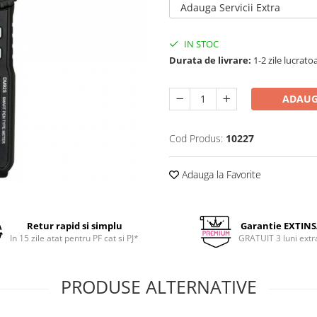
Adauga Servicii Extra
IN STOC
Durata de livrare:
1-2 zile lucrato
ADAUG
Cod Produs:
10227
Adauga la Favorite
Retur rapid si simplu
Garantie EXTIN
In 15 zile atat pentru PF cat si PJ*
GRATUIT 3 luni extr
PRODUSE ALTERNATIVE