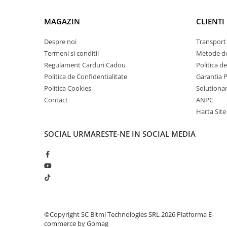
arc electric
Descarcatoare de Supratensiune
MAGAZIN
CLIENTI
Contactoare
Despre noi
Transport 
Blocuri de Distributie
Termeni si conditii
Metode de
Tablouri Electrice
Regulament Carduri Cadou
Politica d
Accesorii Tablouri Electrice
Politica de Confidentialitate
Garantia 
Stabilizatoare de Tensiune
Politica Cookies
Solutionare
Convertoare de Tensiune
Contact
ANPC
Harta Site
Banda Izolatoare
Panouri Fotovoltaice
SOCIAL
URMARESTE-NE IN SOCIAL MEDIA
Smart Home
Intrerupatoare Smart
Prize Inteligente
Module Smart Home
Camere Supraveghere
©Copyright SC Bitmi Technologies SRL 2026
Platforma E-
Iluminat
commerce by Gomag