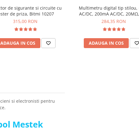
tor de sigurante si circuite cu
Multimetru digital tip stilou,
ester de priza, Bitmi 10207
AC/DC, 200mA AC/DC, 20ΜΩ,
MT460
315,00 RON
284,35 RON
ADAUGA IN COS
ADAUGA IN COS
cieni si electronisti pentru
ce.
pol Mestek