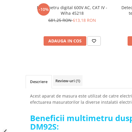
SCHRACK TECHNIK
Seturi de Surubelnite
Multimetru digital 600V AC, CAT IV -
Detec
-10%
SAMSUNG
Wiha 45218
t
Cuttere
681,25 RON
613,18 RON
SUNKKO
Foarfeca Electrician
SANYO
Chei Dinamometrice
SUPERFIRE
Chei Fixe
ADAUGA IN COS
SONOFF
Chei Reglabile
TERMOPASTY
Chei Combinate
TOPDON
Chei Inelare cu Cot
TAXNELE
Rulete
TENPOWER
Nivele cu bula
Review-uri
(1)
Descriere
VICTOR
Truse de Scule
VETO PRO PAC
Scule Electrice
Acest aparat de masura este utilizat de catre electri
WEICON
Unelte Multifunctionale
efectuarea masuratorilor la diverse instalatii electri
WERA
Surubelnite Electrice
WIHA
Polizoare
Beneficii multimetru dus
WAIT TOOLS
Masini de Gaurit si Insurubat
DM92S:
WEEEMAKE
Accesorii pentru Gaurit