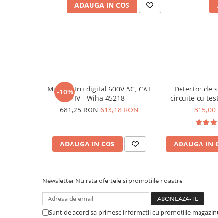
ADAUGA IN COS
Functie NCV:
Da
Placi de Expansiune
Lanterna:
Da
Module Electronice
Captura ecran:
Da
Senzori Electronici
Securitate:
IEC61010-1,CAT III 600V
Greutate totala:
0.275 kg
Componente Electronice
Ce contine cutia?
Gadgets
Electrice
Multimetru digital 600V AC, CAT
Detector de s
1x Duspol Mestek DM92S
-10%
Acumulatori si Baterii
IV - Wiha 45218
circuite cu tes
1x Sonda universala
Bitmi 
Acumulatori
681,25 RON
613,18 RON
315,00
1x Borseta depozitare si transport
1x Manual de utilizare, disponibil si in format elec
Baterii
Distributie Comutatie si Protectie
ADAUGA IN COS
ADAUGA IN 
Contoare si Relee Electrice
Sigurante Automate
Sigurante Fuzibile
Newsletter
Nu rata ofertele si promotiile noastre
Sigurante Diferentiale RCBO
Protectii diferentiale RCCB
Sunt de acord sa primesc informatii cu promotiile magazinu
Dispozitive AFDD detectare defect