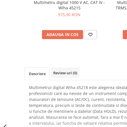
Multimetru digital 1000 V AC, CAT IV -
Multi
SCHRACK TECHNIK
Seturi de Surubelnite
Wiha 45215
TRMS,
SAMSUNG
Cuttere
975,90 RON
SUNKKO
Foarfeca Electrician
SANYO
Chei Dinamometrice
SUPERFIRE
ADAUGA IN COS
Chei Fixe
SONOFF
Chei Reglabile
TERMOPASTY
Chei Combinate
TOPDON
Chei Inelare cu Cot
TAXNELE
Rulete
TENPOWER
Nivele cu bula
Review-uri
(0)
Descriere
VICTOR
Truse de Scule
VETO PRO PAC
Scule Electrice
Multimetrul digital Wiha 45218 este alegerea ideala
WEICON
profesionisti care au nevoie de un instrument compl
Unelte Multifunctionale
masuratori de tensiune (AC/DC), curent, rezistenta, 
WERA
Surubelnite Electrice
temperatura, precum si teste de continuitate si di
WIHA
Polizoare
si functie de mentinere a datelor (Data HOLD), rezult
WAIT TOOLS
analizat. Masurarea se face automat, fara a mai fi
Masini de Gaurit si Insurubat
WEEEMAKE
a intervalului, iar functia de valoare relativa permi
Accesorii pentru Gaurit