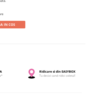
mata.
are
A IN COS
SA
Ridicare si din EASYBOX
a*
Tu decizi cand ridici coletul!