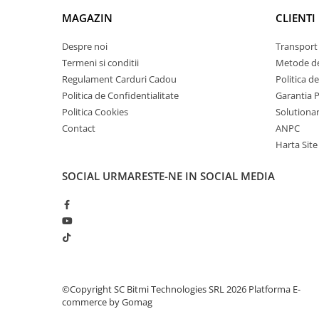
arc electric
MAGAZIN
CLIENTI
Descarcatoare de Supratensiune
Contactoare
Despre noi
Transport 
Blocuri de Distributie
Termeni si conditii
Metode de
Regulament Carduri Cadou
Politica d
Tablouri Electrice
Politica de Confidentialitate
Garantia 
Accesorii Tablouri Electrice
Politica Cookies
Solutionare
Stabilizatoare de Tensiune
Contact
ANPC
Convertoare de Tensiune
Harta Site
Banda Izolatoare
SOCIAL
URMARESTE-NE IN SOCIAL MEDIA
Panouri Fotovoltaice
Smart Home
Intrerupatoare Smart
Prize Inteligente
Module Smart Home
Camere Supraveghere
©Copyright SC Bitmi Technologies SRL 2026
Platforma E-
commerce by Gomag
Iluminat