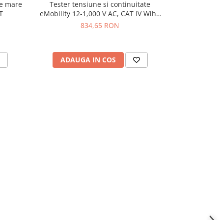
de mare
Tester tensiune si continuitate
Tester de ten
T
eMobility 12-1,000 V AC, CAT IV Wiha
45217, 
44319
834,65 RON
ADAUGA IN COS
ADAU