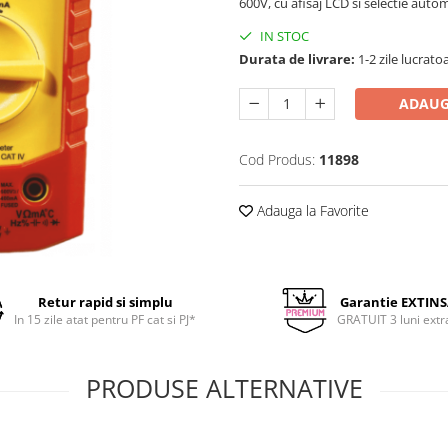
600V, cu afisaj LCD si selectie auto
IN STOC
Durata de livrare:
1-2 zile lucrato
ADAUG
Cod Produs:
11898
Adauga la Favorite
Retur rapid si simplu
Garantie EXTIN
In 15 zile atat pentru PF cat si PJ*
GRATUIT 3 luni extr
PRODUSE ALTERNATIVE