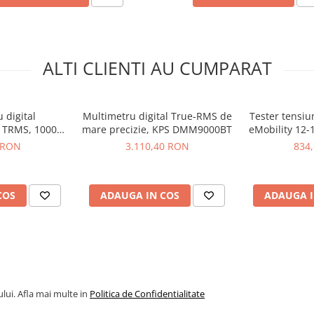
ALTI CLIENTI AU CUMPARAT
 digital
Multimetru digital True-RMS de
Tester tensiu
, TRMS, 1000V
mare precizie, KPS DMM9000BT
eMobility 12-1
DC, KPS MT700
Wih
 RON
3.110,40 RON
834
COS
ADAUGA IN COS
ADAUGA I
lui. Afla mai multe in
Politica de Confidentialitate