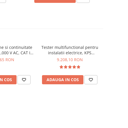
ne si continuitate
Tester multifunctional pentru
Tester de p
,000 V AC, CAT IV
instalatii electrice, KPS
cu afisaj
a 44319
MULTICHECK6010
KPS 
,65 RON
9.208,10 RON
2.
N COS
ADAUGA IN COS
ADAUG