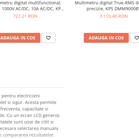
metru digital multifunctional,
Multimetru digital True-RMS 
 1000V AC/DC, 10A AC/DC, KPS
precizie, KPS DMM9000B
MT700
727,21 RON
3.110,40 RON
ADAUGA IN COS
ADAUGA IN COS
 pentru electricieni
et si sigur. Acesta permite
frecventa, capacitate si
ode. Cu un ecran LCD generos
atele sunt usor de citit si
 necesara selectarea manuala
te compararea rezultatelor.