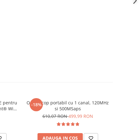
E pentru
Osciloscop portabil cu 1 canal, 120MHz
Dezizola
-18%
int® Wiha
si 500MSaps
plate s
610,07 RON
499,99 RON
ADAUGA IN COS
AD