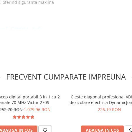
0V, oferind siguranta maxima
tal 600V AC,
, capacitate, temperatura
FRECVENT CUMPARATE IMPREUNA
e instalatii electrice
cop digital portabil 3 in 1 cu 2
Cleste diagonal profesional VD
anale 70 MHz Victor 270S
dezizolare electrica DynamicJo
gital
26745
.252,70 RON
1.079,96 RON
226,19 RON
ADAUGA IN COS
ADAUGA IN COS