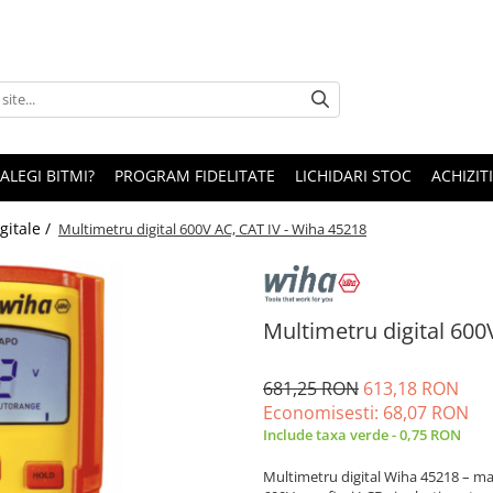
 ALEGI BITMI?
PROGRAM FIDELITATE
LICHIDARI STOC
ACHIZITI
gitale /
Multimetru digital 600V AC, CAT IV - Wiha 45218
Multimetru digital 600
681,25 RON
613,18 RON
Economisesti:
68,07
RON
Include taxa verde - 0,75 RON
Multimetru digital Wiha 45218 – ma