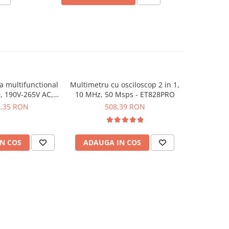
a multifunctional
Multimetru cu osciloscop 2 in 1,
Tester
D, 190V-265V AC,
10 MHz, 50 Msps - ET828PRO
continuit
TCHECK3010
1.00
3,35 RON
508,39 RON
4
N COS
ADAUGA IN COS
ADAUG