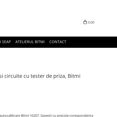
0,00
I SEAP
ATELIERUL BITMI
CONTACT
i circuite cu tester de priza, Bitmi
u autocalibrare Bitmi 10207. Gasesti cu precizie corespondenta