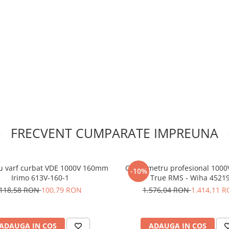
uite, Bitmi
FRECVENT CUMPARATE IMPREUNA
c corespunzatoare prizei de
it dar si ca tester de priza
cate
cu varf curbat VDE 1000V 160mm
Clampmetru profesional 1000V
-10%
este gasita corespondenta
Irimo 613V-160-1
True RMS - Wiha 4521
118,58 RON
100,79 RON
1.576,04 RON
1.414,11 
 se calibreaza de fiecare data
ADAUGA IN COS
ADAUGA IN COS