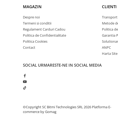
Lanterne
MAGAZIN
1x Receptor
CLIENTI
Lanterne de Cap
1x Tester priza
Despre noi
Transport 
1x Husa transport
Lanterne de Mana
1x Manual de utilizare click
AICI
Termeni si conditii
Metode de
Lampi Solare
Regulament Carduri Cadou
Politica d
Proiectoare LED
Politica de Confidentialitate
Garantia 
Aeroterme
Politica Cookies
Solutionare
Contact
ANPC
Auto
Harta Site
Roboti de Pornire Auto
Microscoape Biologice
SOCIAL
URMARESTE-NE IN SOCIAL MEDIA
©Copyright SC Bitmi Technologies SRL 2026
Platforma E-
commerce by Gomag