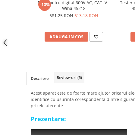
Multimetru digital 600V AC, CAT IV -
Tester 
YAHBOOM
-10%
Burghie pentru Metal
Wiha 45218
4
YATO
Genti pentru Scule si Unelte
681,25 RON
613,18 RON
ZUBR
Electronica
Unelte pentru Electronica
ADAUGA IN COS
Aparate de Sudura in Puncte
Microscoape Digitale
Osciloscoape Digitale
Generatoare de Semnal
Surse de Laborator
Review-uri
(5)
Descriere
Statii de Lipit
Letcon
Acest aparat este de foarte mare ajutor oricarui ele
Accesorii pentru Lipit
identifice cu usurinta corespondenta dintre sigurant
Surubelnite de Precizie
prizele aferente.
Clesti de Precizie
Prezentare:
Kituri Electronice
Placi de Dezvoltare