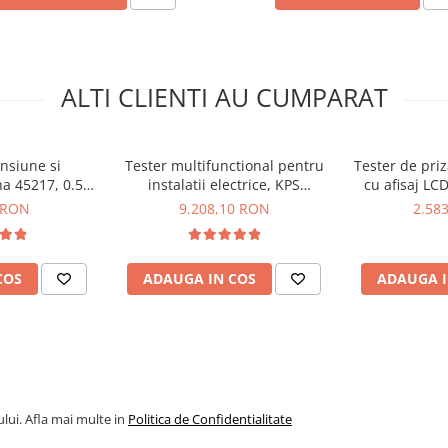
igurante, Bitmi
ALTI CLIENTI AU CUMPARAT
ensiune si
Tester multifunctional pentru
Tester de priz
ha 45217, 0.5-
instalatii electrice, KPS
cu afisaj LC
 CAT IV
MULTICHECK6010
KPS FAS
 RON
9.208,10 RON
2.58
COS
ADAUGA IN COS
ADAUGA I
anta-priza, comuta selectorul
riza si mergi cu detectorul la
t, pozitionati testerul invers
neze corect.
lui. Afla mai multe in
Politica de Confidentialitate