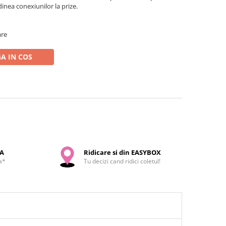
dinea conexiunilor la prize.
are
A IN COS
SA
Ridicare si din EASYBOX
a*
Tu decizi cand ridici coletul!