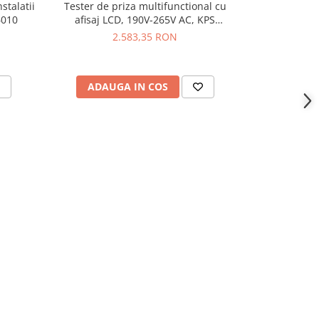
stalatii
Tester de priza multifunctional cu
Multimetru 
6010
afisaj LCD, 190V-265V AC, KPS
MHz, 5
FASTCHECK3010
2.583,35 RON
ADAUGA IN COS
ADAU