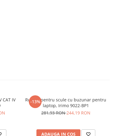
 CAT IV
Rucsac pentru scule cu buzunar pentru
Surubel
-13%
9
laptop, Irimo 9022-BP1
SoftFinish
RON
281,93 RON
244,19 RON
7
ADAUGA IN COS
AD