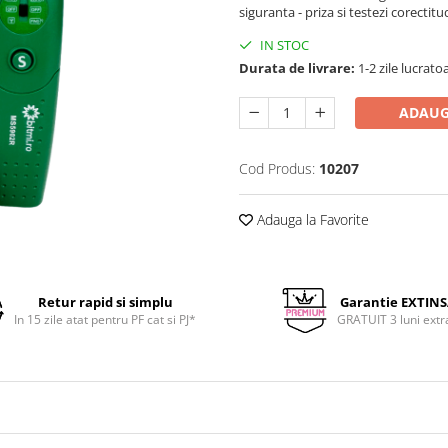
siguranta - priza si testezi corectitu
IN STOC
Durata de livrare:
1-2 zile lucrato
ADAUG
Cod Produs:
10207
Adauga la Favorite
Retur rapid si simplu
Garantie EXTIN
In 15 zile atat pentru PF cat si PJ*
GRATUIT 3 luni extr