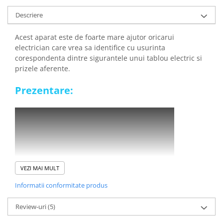
arc electric
Descriere
Descarcatoare de Supratensiune
Contactoare
Acest aparat este de foarte mare ajutor oricarui
Blocuri de Distributie
electrician care vrea sa identifice cu usurinta
Tablouri Electrice
corespondenta dintre sigurantele unui tablou electric si
prizele aferente.
Accesorii Tablouri Electrice
Stabilizatoare de Tensiune
Prezentare:
Convertoare de Tensiune
Banda Izolatoare
Panouri Fotovoltaice
Smart Home
Intrerupatoare Smart
VEZI MAI MULT
Prize Inteligente
Module Smart Home
Informatii conformitate produs
Camere Supraveghere
Review-uri
(5)
Iluminat
Beneficii detector de