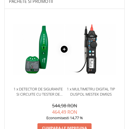
PACHETE SI PROMOTII
YAHBOOM
Burghie pentru Metal
YATO
Genti pentru Scule si Unelte
ZUBR
Electronica
Unelte pentru Electronica
Aparate de Sudura in Puncte
Microscoape Digitale
Osciloscoape Digitale
Generatoare de Semnal
Surse de Laborator
Statii de Lipit
Letcon
1 x DETECTOR DE SIGURANTE
1 x MULTIMETRU DIGITAL TIP
Accesorii pentru Lipit
SI CIRCUITE CU TESTER DE
DUSPOL MESTEK DM92S
PRIZA, BITMI 10207
Surubelnite de Precizie
544,98 RON
Clesti de Precizie
464,49 RON
Kituri Electronice
Economisesti 14,77 %
Placi de Dezvoltare
CUMPARA-LE IMPREUNA