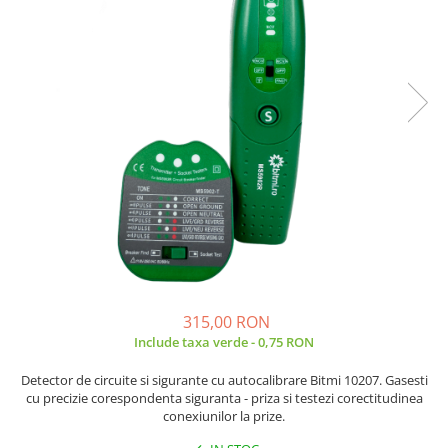
JBC
Termometre
JCD
Camere Termoviziune
JGNE
Sublere
KEYESTUDIO
Micrometre
KNIPEX
Scule si Unelte
KPS
Scule de Mana
LG CHEM
LONGWEI
Clesti de Taiat
MESTEK
Clesti pentru Dezizolat
MICROBIT
Clesti de Sertizare
MURATA
Clesti Multifunctionali
MOLICEL
Clesti Papagal
315,00 RON
MVAVA
Clesti Autoblocanti
Include taxa verde - 0,75 RON
OPTO-EDU
Menghine
Detector de circuite si sigurante cu autocalibrare Bitmi 10207. Gasesti
PIERGIACOMI
Clesti Electrician 1000V
cu precizie corespondenta siguranta - priza si testezi corectitudinea
RASPBERRY PI
Surubelnite Simple
conexiunilor la prize.
RUKO
Surubelnite Electrician 1000V