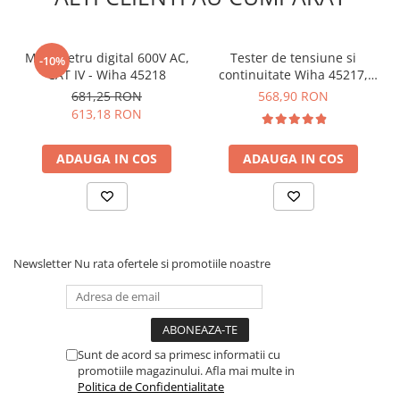
Baterie:
1x 9V (nu este inclusa)
Dim tester priza:
71 x 64 x 55mm
Greutate tester priza:
60g
Multimetru digital 600V AC,
Tester de tensiune si
Certificari:
CE / ETL / ROHS
-10%
CAT IV - Wiha 45218
continuitate Wiha 45217,
Rating siguranta:
CATII 600V
0.5-1000V AC, CAT IV
Greutate totala:
681,25 RON
0.381 Kg
568,90 RON
613,18 RON
ATENTIE:
Daca doresti sa verifici conexiunea siguranta-
priza, comuta selectorul testerului de priza pe "Breaker
ADAUGA IN COS
ADAUGA IN COS
find", introdu-l in priza si mergi cu detectorul la
sigurante.
In cazul in care priza a fost montata gresit,
pozitionati testerul invers pentru ca functia de testare a
sigurantei sa functioneze corect.
Ce contine cutia?
Newsletter
Nu rata ofertele si promotiile noastre
1x Receptor
1x Tester priza
1x Husa transport
Sunt de acord sa primesc informatii cu
1x Manual de utilizare click
AICI
promotiile magazinului. Afla mai multe in
Politica de Confidentialitate