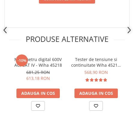
Placi de Expansiune
Module Electronice
Senzori Electronici
Componente Electronice
PRODUSE ALTERNATIVE
Gadgets
Electrice
Acumulatori si Baterii
Multimetru digital 600V
Tester de tensiune si
T
-10%
AC, CAT IV - Wiha 45218
continuitate Wiha 45217,
pen
Acumulatori
0.5-1000V AC, CAT IV
681,25 RON
568,90 RON
Baterii
613,18 RON
Distributie Comutatie si Protectie
Contoare si Relee Electrice
ADAUGA IN COS
ADAUGA IN COS
Sigurante Automate
Sigurante Fuzibile
Sigurante Diferentiale RCBO
Protectii diferentiale RCCB
Dispozitive AFDD detectare defect