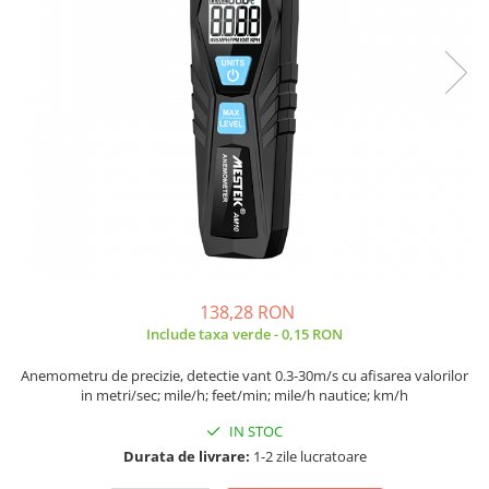
JBC
Termometre
JCD
Camere Termoviziune
JGNE
Sublere
KEYESTUDIO
Micrometre
KNIPEX
Scule si Unelte
KPS
Scule de Mana
LG CHEM
LONGWEI
Clesti de Taiat
MESTEK
Clesti pentru Dezizolat
MICROBIT
Clesti de Sertizare
MURATA
138,28 RON
Clesti Multifunctionali
Include taxa verde - 0,15 RON
MOLICEL
Clesti Papagal
MVAVA
Clesti Autoblocanti
Anemometru de precizie, detectie vant 0.3-30m/s cu afisarea valorilor
OPTO-EDU
in metri/sec; mile/h; feet/min; mile/h nautice; km/h
Menghine
PIERGIACOMI
Clesti Electrician 1000V
IN STOC
RASPBERRY PI
Surubelnite Simple
Durata de livrare:
1-2 zile lucratoare
RUKO
Surubelnite Electrician 1000V