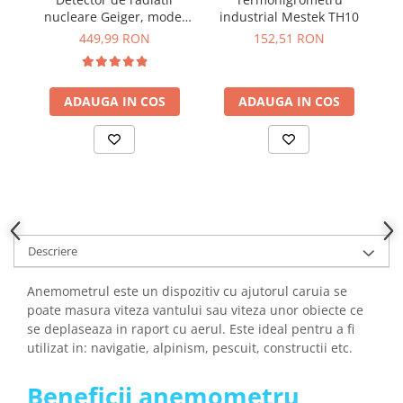
YAHBOOM
nucleare Geiger, model
industrial Mestek TH10
Me
Burghie pentru Metal
YATO
Mestek NC03
449,99 RON
152,51 RON
Genti pentru Scule si Unelte
ZUBR
Electronica
Unelte pentru Electronica
ADAUGA IN COS
ADAUGA IN COS
Aparate de Sudura in Puncte
Microscoape Digitale
Osciloscoape Digitale
Generatoare de Semnal
Surse de Laborator
Statii de Lipit
Descriere
Letcon
Accesorii pentru Lipit
Anemometrul este un dispozitiv cu ajutorul caruia se
poate masura viteza vantului sau viteza unor obiecte ce
Surubelnite de Precizie
se deplaseaza in raport cu aerul. Este ideal pentru a fi
Clesti de Precizie
utilizat in: navigatie, alpinism, pescuit, constructii etc.
Kituri Electronice
Placi de Dezvoltare
Beneficii anemometru