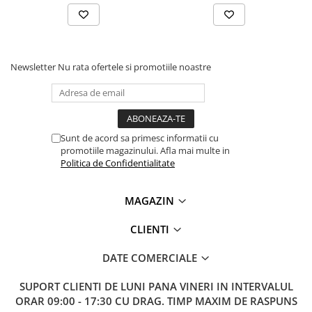
Lanterne
Lanterne de Cap
Lanterne de Mana
Lampi Solare
Newsletter
Nu rata ofertele si promotiile noastre
Proiectoare LED
Aeroterme
Auto
Sunt de acord sa primesc informatii cu
Roboti de Pornire Auto
promotiile magazinului. Afla mai multe in
Politica de Confidentialitate
Microscoape Biologice
MAGAZIN
CLIENTI
DATE COMERCIALE
SUPORT CLIENTI
DE LUNI PANA VINERI IN INTERVALUL
ORAR 09:00 - 17:30 CU DRAG. TIMP MAXIM DE RASPUNS