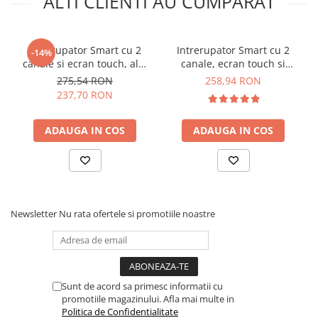
ALTI CLIENTI AU CUMPARAT
face sa functioneze in modul Away cand nu esti acasa
si in modul Home cand te intorci
Intrerupator Smart cu 2
Intrerupator Smart cu 2
-14%
Specificatii unitate de
canale si ecran touch, alb,
canale, ecran touch si
control inteligenta, Sonoff
Sonoff NSPanel
termostat, Sonoff NSPanel
275,54 RON
258,94 RON
237,70 RON
ZigBee Bridge Pro:
ADAUGA IN COS
ADAUGA IN COS
Marca:
Sonoff
Model:
ZB Bridge-P
Tip alimentare:
micro USB 5V, 1A
Conectivitate wireless:
Wi-Fi IEEE 802.11 b/g/n 2.4GHz,
ZigBee 3.0
Aplicatie:
eWeLink
Newsletter
Nu rata ofertele si promotiile noastre
Compatibilitate:
Google Assistant, Samsung
SmartThings, Amazon Alexa
Temperatura de functionare:
-10°C / 40°C
Material:
PC V0
Greutate:
35 g
Sunt de acord sa primesc informatii cu
Dimensiuni:
62 x 62 x 20mm
promotiile magazinului. Afla mai multe in
Politica de Confidentialitate