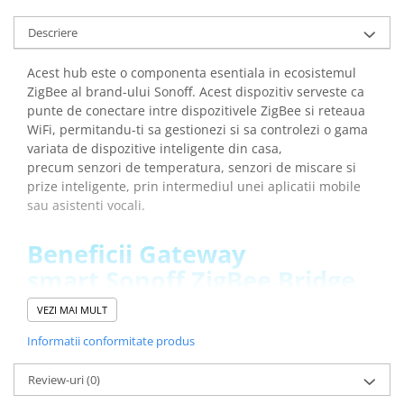
arc electric
Descarcatoare de Supratensiune
Descriere
Contactoare
Acest hub este o componenta esentiala in ecosistemul
Blocuri de Distributie
ZigBee al brand-ului Sonoff. Acest dispozitiv serveste ca
Tablouri Electrice
punte de conectare intre dispozitivele ZigBee si reteaua
Accesorii Tablouri Electrice
WiFi, permitandu-ti sa gestionezi si sa controlezi o gama
Stabilizatoare de Tensiune
variata de dispozitive inteligente din casa,
precum senzori de temperatura, senzori de miscare si
Convertoare de Tensiune
prize inteligente, prin intermediul unei aplicatii mobile
Banda Izolatoare
sau asistenti vocali.
Panouri Fotovoltaice
Beneficii Gateway
Smart Home
smart Sonoff ZigBee Bridge
Intrerupatoare Smart
Pro:
Prize Inteligente
VEZI MAI MULT
Module Smart Home
Informatii conformitate produs
Poti conecta la el pana la 128 de dispozitive, extinzand
Camere Supraveghere
astfel semnificativ capacitatea de automatizare a casei
Review-uri
(0)
tale
Iluminat
Asigura o compatibilitate excelenta cu o varietate de