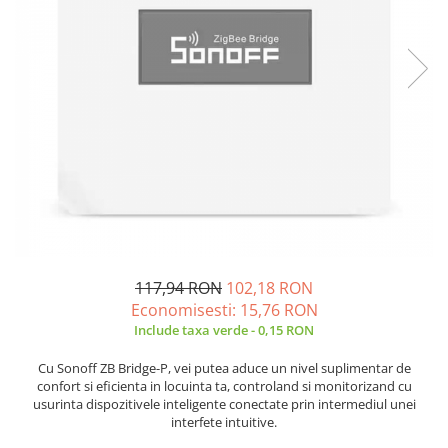
JBC
Termometre
JCD
Camere Termoviziune
JGNE
Sublere
KEYESTUDIO
Micrometre
KNIPEX
Scule si Unelte
KPS
Scule de Mana
LG CHEM
LONGWEI
Clesti de Taiat
MESTEK
Clesti pentru Dezizolat
MICROBIT
Clesti de Sertizare
MURATA
Clesti Multifunctionali
117,94 RON
102,18 RON
Economisesti:
15,76
RON
MOLICEL
Clesti Papagal
Include taxa verde - 0,15 RON
MVAVA
Clesti Autoblocanti
OPTO-EDU
Menghine
Cu Sonoff ZB Bridge-P, vei putea aduce un nivel suplimentar de
confort si eficienta in locuinta ta, controland si monitorizand cu
PIERGIACOMI
Clesti Electrician 1000V
usurinta dispozitivele inteligente conectate prin intermediul unei
RASPBERRY PI
Surubelnite Simple
interfete intuitive.
RUKO
Surubelnite Electrician 1000V