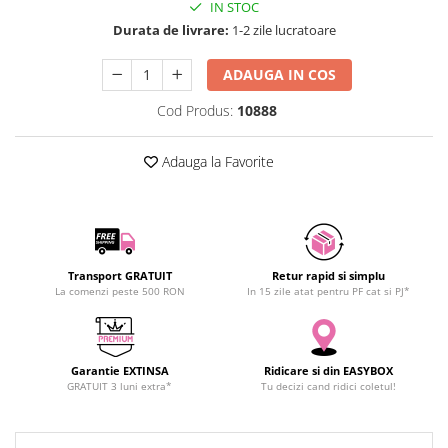
IN STOC
SCHRACK TECHNIK
Seturi de Surubelnite
Durata de livrare:
1-2 zile lucratoare
SAMSUNG
Cuttere
SUNKKO
Foarfeca Electrician
ADAUGA IN COS
SANYO
Chei Dinamometrice
Cod Produs:
10888
SUPERFIRE
Chei Fixe
SONOFF
Chei Reglabile
Adauga la Favorite
TERMOPASTY
Chei Combinate
TOPDON
Chei Inelare cu Cot
TAXNELE
Rulete
TENPOWER
Nivele cu bula
VICTOR
Transport GRATUIT
Retur rapid si simplu
Truse de Scule
La comenzi peste 500 RON
In 15 zile atat pentru PF cat si PJ*
VETO PRO PAC
Scule Electrice
WEICON
Unelte Multifunctionale
WERA
Surubelnite Electrice
Garantie EXTINSA
Ridicare si din EASYBOX
WIHA
Polizoare
GRATUIT 3 luni extra*
Tu decizi cand ridici coletul!
WAIT TOOLS
Masini de Gaurit si Insurubat
WEEEMAKE
Accesorii pentru Gaurit