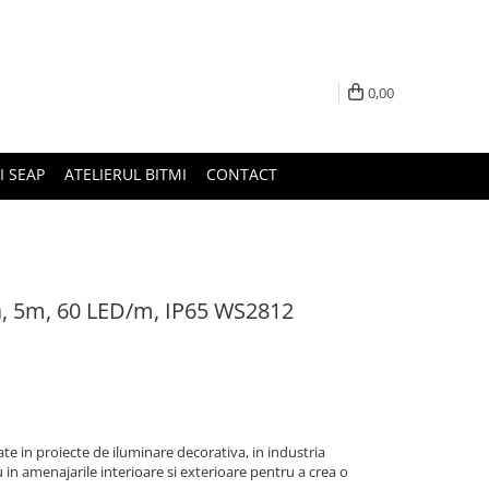
0,00
I SEAP
ATELIERUL BITMI
CONTACT
a, 5m, 60 LED/m, IP65 WS2812
te in proiecte de iluminare decorativa, in industria
in amenajarile interioare si exterioare pentru a crea o