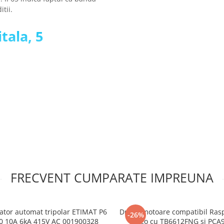
tii.
tala, 5
FRECVENT CUMPARATE IMPREUNA
ator automat tripolar ETIMAT P6
Driver motoare compatibil Ras
-26%
0 10A 6kA 415V AC 001900328
Pico cu TB6612FNG si PCA