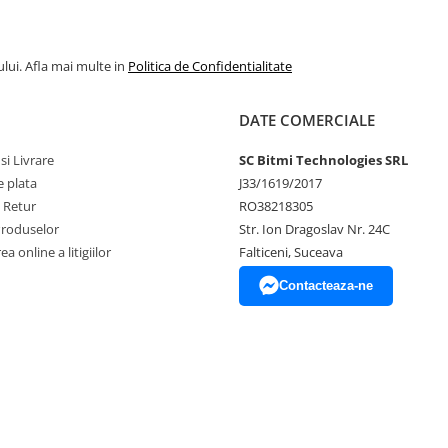
lui. Afla mai multe in
Politica de Confidentialitate
DATE COMERCIALE
si Livrare
SC Bitmi Technologies SRL
 plata
J33/1619/2017
e Retur
RO38218305
Produselor
Str. Ion Dragoslav Nr. 24C
a online a litigiilor
Falticeni, Suceava
Contacteaza-ne