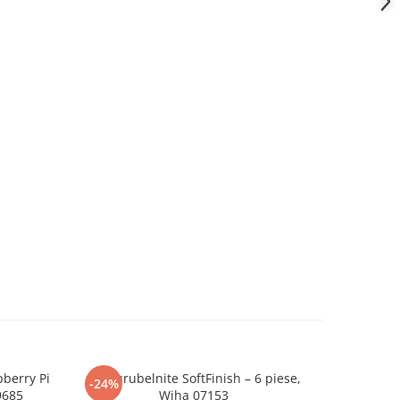
pberry Pi
Set surubelnite SoftFinish – 6 piese,
Modul RGB
-24%
-20%
9685
Wiha 07153
3