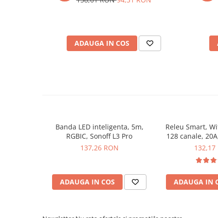
Placi de Expansiune
Module Electronice
Senzori Electronici
ADAUGA IN COS
Componente Electronice
Gadgets
Ce contine cutia?
Electrice
Acumulatori si Baterii
1x Banda LED multicolora, 5m, 60 LED/m, IP65 WS2
Acumulatori
Baterii
Banda LED inteligenta, 5m,
Releu Smart, Wif
Distributie Comutatie si Protectie
RGBIC, Sonoff L3 Pro
128 canale, 20A
Mai
137,26 RON
132,17
Contoare si Relee Electrice
Sigurante Automate
Sigurante Fuzibile
ADAUGA IN COS
ADAUGA IN 
Sigurante Diferentiale RCBO
Protectii diferentiale RCCB
Dispozitive AFDD detectare defect