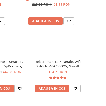
N
223,38 RON
169,99 RON
ADAUGA IN COS
AD
ntrol Smart cu
Releu smart cu 4 canale, Wifi
Intrerupato
ol ZigBee, negru,
2.4GHz, 40A/8800W, Sonoff
ecran touch
NSPanel Pro
4CHPROR3
ON
442,70 RON
164,71 RON
2
N COS
ADAUGA IN COS
ADAUG