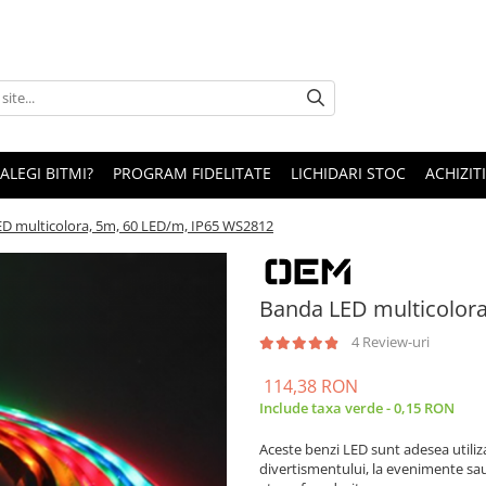
 ALEGI BITMI?
PROGRAM FIDELITATE
LICHIDARI STOC
ACHIZITI
D multicolora, 5m, 60 LED/m, IP65 WS2812
Banda LED multicolor
4 Review-uri
114,38 RON
Include taxa verde - 0,15 RON
Aceste benzi LED sunt adesea utiliza
divertismentului, la evenimente sau 