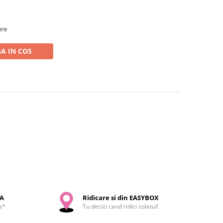
are
A IN COS
SA
Ridicare si din EASYBOX
a*
Tu decizi cand ridici coletul!