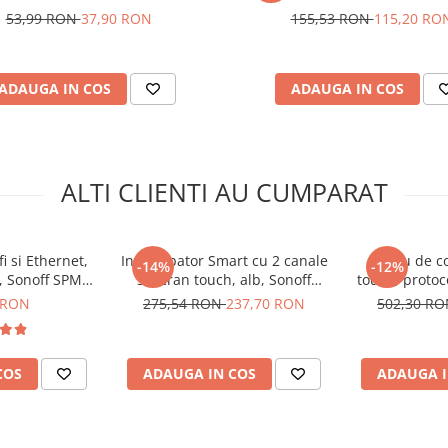
53,99 RON
37,90 RON
155,53 RON
115,20 RO
ADAUGA IN COS
ADAUGA IN COS
ALTI CLIENTI AU CUMPARAT
812
i si Ethernet,
Intrerupator Smart cu 2 canale
Panou de co
-14%
-12%
, Sonoff SPM-
si ecran touch, alb, Sonoff
touch, protoc
n
NSPanel
Sonoff 
 RON
275,54 RON
237,70 RON
502,30 R
COS
ADAUGA IN COS
ADAUGA I