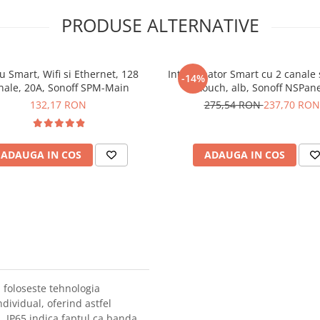
PRODUSE ALTERNATIVE
u Smart, Wifi si Ethernet, 128
Intrerupator Smart cu 2 canale 
-14%
nale, 20A, Sonoff SPM-Main
touch, alb, Sonoff NSPan
132,17 RON
275,54 RON
237,70 RON
ADAUGA IN COS
ADAUGA IN COS
 foloseste tehnologia
dividual, oferind astfel
i. IP65 indica faptul ca banda