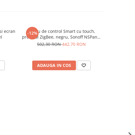
si ecran
Panou de control Smart cu touch,
Banda LED fl
-12%
el
protocol ZigBee, negru, Sonoff NSPanel
rec
Pro
502,30 RON
442,70 RON
ADAUGA IN COS
ADAU