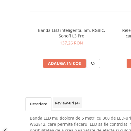
SCHRACK TECHNIK
Seturi de Surubelnite
SAMSUNG
Cuttere
SUNKKO
Foarfeca Electrician
SANYO
Chei Dinamometrice
Banda LED inteligenta, 5m, RGBIC,
Rele
SUPERFIRE
Sonoff L3 Pro
ca
Chei Fixe
137,26 RON
SONOFF
Chei Reglabile
TERMOPASTY
Chei Combinate
TOPDON
Chei Inelare cu Cot
ADAUGA IN COS
TAXNELE
Rulete
TENPOWER
Nivele cu bula
VICTOR
Truse de Scule
VETO PRO PAC
Scule Electrice
WEICON
Unelte Multifunctionale
Review-uri
(4)
WERA
Descriere
Surubelnite Electrice
WIHA
Polizoare
Banda LED multicolora de 5 metri cu 300 de LED-uri
WAIT TOOLS
Masini de Gaurit si Insurubat
WS2812, care permite fiecarui LED sa fie controlat in
WEEEMAKE
Accesorii pentru Gaurit
posibilitatea de a crea o varietate de efecte si culor