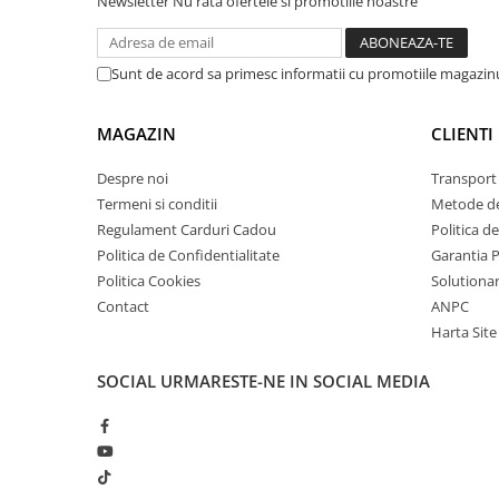
Newsletter
Nu rata ofertele si promotiile noastre
arc electric
Descarcatoare de Supratensiune
Contactoare
Sunt de acord sa primesc informatii cu promotiile magazinu
Blocuri de Distributie
Tablouri Electrice
MAGAZIN
CLIENTI
Accesorii Tablouri Electrice
Despre noi
Transport 
Stabilizatoare de Tensiune
Termeni si conditii
Metode de
Convertoare de Tensiune
Regulament Carduri Cadou
Politica d
Banda Izolatoare
Politica de Confidentialitate
Garantia 
Politica Cookies
Solutionare
Panouri Fotovoltaice
Contact
ANPC
Smart Home
Harta Site
Intrerupatoare Smart
Prize Inteligente
SOCIAL
URMARESTE-NE IN SOCIAL MEDIA
Module Smart Home
Camere Supraveghere
Iluminat