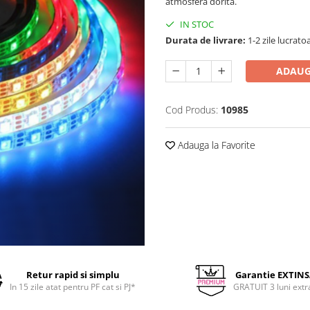
atmosfera dorita.
IN STOC
Durata de livrare:
1-2 zile lucrato
ADAUG
Cod Produs:
10985
Adauga la Favorite
Retur rapid si simplu
Garantie EXTIN
In 15 zile atat pentru PF cat si PJ*
GRATUIT 3 luni extr