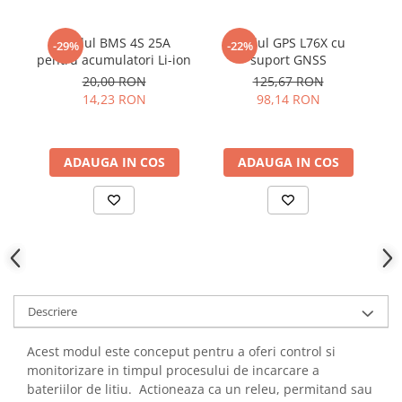
YAHBOOM
Burghie pentru Metal
YATO
Modul BMS 4S 25A
Modul GPS L76X cu
Genti pentru Scule si Unelte
-29%
-22%
ZUBR
pentru acumulatori Li-ion
suport GNSS
Electronica
s
20,00 RON
125,67 RON
Unelte pentru Electronica
14,23 RON
98,14 RON
Aparate de Sudura in Puncte
Microscoape Digitale
ADAUGA IN COS
ADAUGA IN COS
Osciloscoape Digitale
Generatoare de Semnal
Surse de Laborator
Statii de Lipit
Letcon
Accesorii pentru Lipit
Surubelnite de Precizie
Descriere
Clesti de Precizie
Acest modul este conceput pentru a oferi control si
Kituri Electronice
monitorizare in timpul procesului de incarcare a
Placi de Dezvoltare
bateriilor de litiu. Actioneaza ca un releu, permitand sau