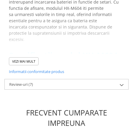
intrerupand incarcarea bateriei in functie de setari. Cu
Placi de Expansiune
functia de afisare, modulul HX-M604 iti permite
Module Electronice
sa urmaresti valorile in timp real, oferind informatii
esentiale pentru a te asigura ca bateria este
Senzori Electronici
incarcata corespunzator si in siguranta. Dispune de
Componente Electronice
protectie la supratensiunii si impotriva descarcarii
excesiv.
Gadgets
Electrice
Specificatii modul XH-M604
Acumulatori si Baterii
incarcare acumulatori:
VEZI MAI MULT
Acumulatori
Informatii conformitate produs
Baterii
Model:
XH-M604
Distributie Comutatie si Protectie
Utilizare:
pentru diferite tipuri de acumulatori de litiu
Review-uri
(7)
Tensiune alimentare:
6-60V DC
Contoare si Relee Electrice
Control curent:
≤30A
Sigurante Automate
Precizie:
0.1V
Sigurante Fuzibile
Eroare tensiune:
± 0.1V
FRECVENT CUMPARATE
Sigurante Diferentiale RCBO
Dimensiuni:
80 x 54 x 18 mm
Greutate totala:
0.059kg
IMPREUNA
Protectii diferentiale RCCB
Dispozitive AFDD detectare defect