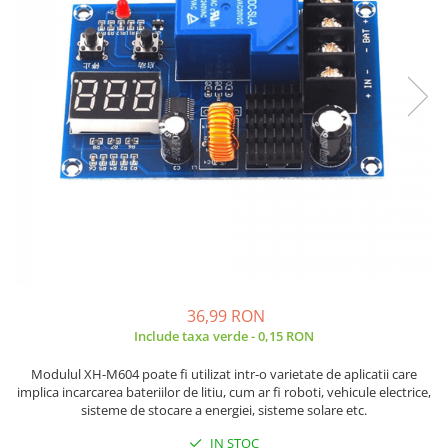
JBC
Termometre
JCD
Camere Termoviziune
JGNE
Sublere
KEYESTUDIO
Micrometre
KNIPEX
Scule si Unelte
KPS
Scule de Mana
LG CHEM
LONGWEI
Clesti de Taiat
MESTEK
Clesti pentru Dezizolat
MICROBIT
Clesti de Sertizare
MURATA
Clesti Multifunctionali
MOLICEL
Clesti Papagal
36,99 RON
MVAVA
Include taxa verde - 0,15 RON
Clesti Autoblocanti
OPTO-EDU
Menghine
Modulul XH-M604 poate fi utilizat intr-o varietate de aplicatii care
PIERGIACOMI
Clesti Electrician 1000V
implica incarcarea bateriilor de litiu, cum ar fi roboti, vehicule electrice,
sisteme de stocare a energiei, sisteme solare etc.
RASPBERRY PI
Surubelnite Simple
RUKO
Surubelnite Electrician 1000V
IN STOC