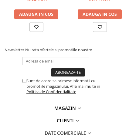
Lanterne
Lanterne de Cap
ADAUGA IN COS
ADAUGA IN COS
Lanterne de Mana
Lampi Solare
Proiectoare LED
Aeroterme
Newsletter
Nu rata ofertele si promotiile noastre
Auto
Roboti de Pornire Auto
Microscoape Biologice
Sunt de acord sa primesc informatii cu
promotiile magazinului. Afla mai multe in
Politica de Confidentialitate
MAGAZIN
CLIENTI
DATE COMERCIALE