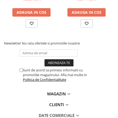
Lanterne
Lanterne de Cap
ADAUGA IN COS
ADAUGA IN COS
Lanterne de Mana
Lampi Solare
Proiectoare LED
Aeroterme
Newsletter
Nu rata ofertele si promotiile noastre
Auto
Roboti de Pornire Auto
Microscoape Biologice
Sunt de acord sa primesc informatii cu
promotiile magazinului. Afla mai multe in
Politica de Confidentialitate
MAGAZIN
CLIENTI
DATE COMERCIALE