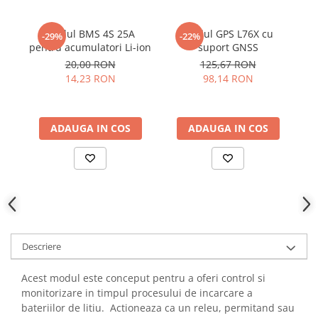
YAHBOOM
Burghie pentru Metal
YATO
Modul BMS 4S 25A
Modul GPS L76X cu
Genti pentru Scule si Unelte
-29%
-22%
ZUBR
pentru acumulatori Li-ion
suport GNSS
Electronica
s
20,00 RON
125,67 RON
Unelte pentru Electronica
14,23 RON
98,14 RON
Aparate de Sudura in Puncte
Microscoape Digitale
ADAUGA IN COS
ADAUGA IN COS
Osciloscoape Digitale
Generatoare de Semnal
Surse de Laborator
Statii de Lipit
Letcon
Accesorii pentru Lipit
Surubelnite de Precizie
Descriere
Clesti de Precizie
Acest modul este conceput pentru a oferi control si
Kituri Electronice
monitorizare in timpul procesului de incarcare a
Placi de Dezvoltare
bateriilor de litiu. Actioneaza ca un releu, permitand sau