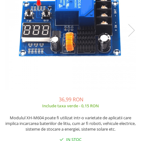
JBC
Termometre
JCD
Camere Termoviziune
JGNE
Sublere
KEYESTUDIO
Micrometre
KNIPEX
Scule si Unelte
KPS
Scule de Mana
LG CHEM
LONGWEI
Clesti de Taiat
MESTEK
Clesti pentru Dezizolat
MICROBIT
Clesti de Sertizare
MURATA
Clesti Multifunctionali
MOLICEL
Clesti Papagal
36,99 RON
MVAVA
Include taxa verde - 0,15 RON
Clesti Autoblocanti
OPTO-EDU
Menghine
Modulul XH-M604 poate fi utilizat intr-o varietate de aplicatii care
PIERGIACOMI
Clesti Electrician 1000V
implica incarcarea bateriilor de litiu, cum ar fi roboti, vehicule electrice,
sisteme de stocare a energiei, sisteme solare etc.
RASPBERRY PI
Surubelnite Simple
RUKO
Surubelnite Electrician 1000V
IN STOC