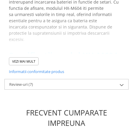
intrerupand incarcarea bateriei in functie de setari. Cu
Placi de Expansiune
functia de afisare, modulul HX-M604 iti permite
Module Electronice
sa urmaresti valorile in timp real, oferind informatii
esentiale pentru a te asigura ca bateria este
Senzori Electronici
incarcata corespunzator si in siguranta. Dispune de
Componente Electronice
protectie la supratensiunii si impotriva descarcarii
excesiv.
Gadgets
Electrice
Specificatii modul XH-M604
Acumulatori si Baterii
incarcare acumulatori:
VEZI MAI MULT
Acumulatori
Informatii conformitate produs
Baterii
Model:
XH-M604
Distributie Comutatie si Protectie
Utilizare:
pentru diferite tipuri de acumulatori de litiu
Review-uri
(7)
Tensiune alimentare:
6-60V DC
Contoare si Relee Electrice
Control curent:
≤30A
Sigurante Automate
Precizie:
0.1V
Sigurante Fuzibile
Eroare tensiune:
± 0.1V
FRECVENT CUMPARATE
Sigurante Diferentiale RCBO
Dimensiuni:
80 x 54 x 18 mm
Greutate totala:
0.059kg
IMPREUNA
Protectii diferentiale RCCB
Dispozitive AFDD detectare defect