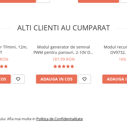
ALTI CLIENTI AU CUMPARAT
r TFmini, 12m,
Modul generator de semnal
Modul recun
T
PWM pentru panouri, 2-10V DC,
OV9732, 
4-20mA
 RON
187,99 RON
169
COS
ADAUGA IN COS
ADAUGA I
lui. Afla mai multe in
Politica de Confidentialitate