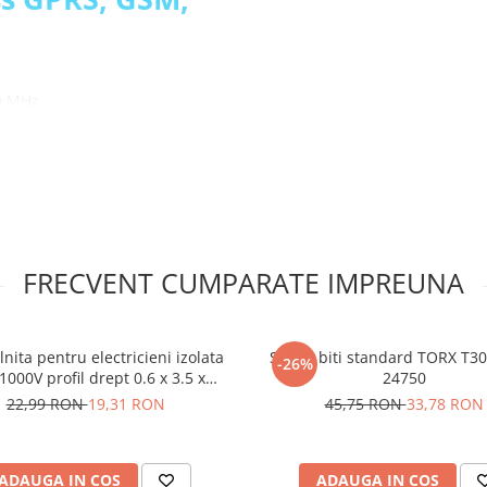
0 MHz
 tata care sunt lipiti!
ess GPRS, GSM,
duino:
FRECVENT CUMPARATE IMPREUNA
nita pentru electricieni izolata
Set 10 biti standard TORX T30
-26%
1000V profil drept 0.6 x 3.5 x
24750
00mm Irimo 408V-3.5-100
22,99 RON
19,31 RON
45,75 RON
33,78 RON
ADAUGA IN COS
ADAUGA IN COS