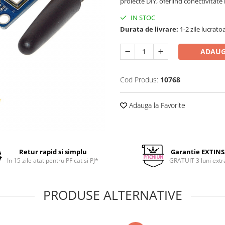
proiecte DIY, oferiind conectivitate
IN STOC
Durata de livrare:
1-2 zile lucrato
ADAUG
Cod Produs:
10768
Adauga la Favorite
Retur rapid si simplu
Garantie EXTIN
In 15 zile atat pentru PF cat si PJ*
GRATUIT 3 luni extr
PRODUSE ALTERNATIVE