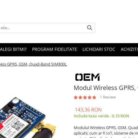
 ALEGI BITMI?
PROGRAM FIDELITATE
LICHIDARI STOC
ACHIZITI
less GPRS, GSM, Quad-Band SIM800L
Modul Wireless GPRS,
1 Review
143,36 RON
Include taxa verde - 0,15 RON
Modulul Wireless GPRS, GSM, Quad-B
aplicatii, cum ar fi IoT, sisteme de 