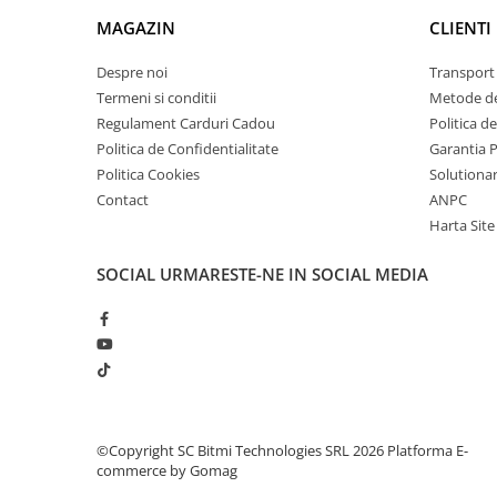
arc electric
Ce contine cutia?
MAGAZIN
CLIENTI
Descarcatoare de Supratensiune
Contactoare
1x Modul Wireless GPRS, GSM, Quad-Band SIM800L
Despre noi
Transport 
Blocuri de Distributie
Termeni si conditii
Metode de
Regulament Carduri Cadou
Politica d
Tablouri Electrice
Politica de Confidentialitate
Garantia 
Accesorii Tablouri Electrice
Politica Cookies
Solutionare
Stabilizatoare de Tensiune
Contact
ANPC
Convertoare de Tensiune
Harta Site
Banda Izolatoare
SOCIAL
URMARESTE-NE IN SOCIAL MEDIA
Panouri Fotovoltaice
Smart Home
Intrerupatoare Smart
Prize Inteligente
Module Smart Home
Camere Supraveghere
©Copyright SC Bitmi Technologies SRL 2026
Platforma E-
commerce by Gomag
Iluminat