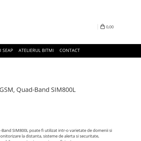
0,00
I SEAP
ATELIERUL BITMI
CONTACT
 GSM, Quad-Band SIM800L
and SIM800L poate fi utilizat intr-o varietate de domenii si
monitorizare la distanta, sisteme de alerta si securitate,