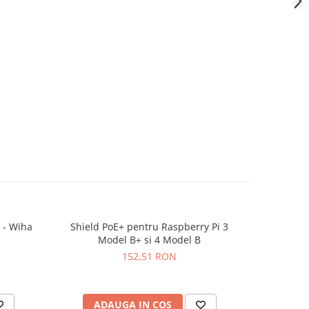
 - Wiha
Shield PoE+ pentru Raspberry Pi 3
Placa de 
-11%
Model B+ si 4 Model B
152,51 RON
23
ADAUGA IN COS
AD