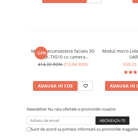
Placi de Expansiune
Module Electronice
Senzori Electronici
Componente Electronice
Gadgets
Modul recunoastere faciala 3D
Modul micro Lida
Electrice
-24%
HLK-TX510 cu camera
UAR
Acumulatori si Baterii
binoculara si ecran 2.8 inch
414,33 RON
313,84 RON
559,23
Acumulatori
Baterii
Distributie Comutatie si Protectie
ADAUGA IN COS
ADAUGA IN 
Contoare si Relee Electrice
Sigurante Automate
Newsletter
Nu rata ofertele si promotiile noastre
Sigurante Fuzibile
Sigurante Diferentiale RCBO
Protectii diferentiale RCCB
Sunt de acord sa primesc informatii cu promotiile magazinu
Dispozitive AFDD detectare defect