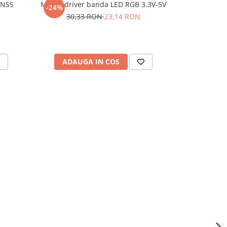
GNSS
Modul driver banda LED RGB 3.3V-5V
Modul contro
-24%
-46%
cu driver PW
30,33 RON
23,14 RON
69,
ADAUGA IN COS
ADAU