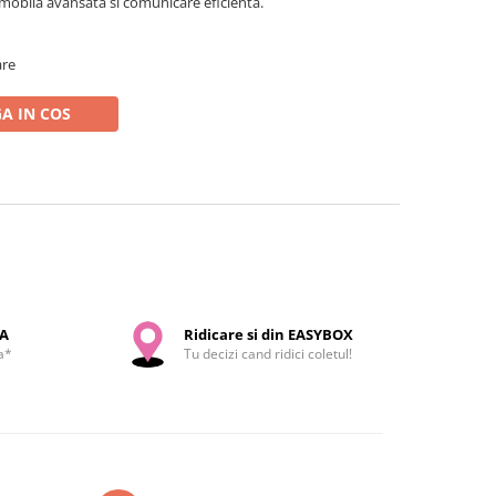
 mobila avansata si comunicare eficienta.
are
A IN COS
SA
Ridicare si din EASYBOX
a*
Tu decizi cand ridici coletul!