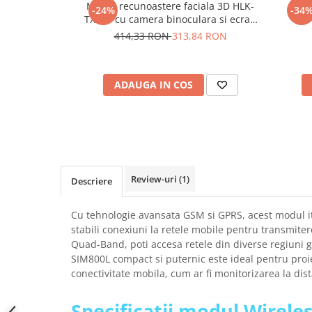
Modul recunoastere faciala 3D HLK-
Mod
-24%
-34
SCHRACK TECHNIK
Seturi de Surubelnite
TX510 cu camera binoculara si ecran
SAMSUNG
Cuttere
2.8 inch
414,33 RON
313,84 RON
SUNKKO
Foarfeca Electrician
SANYO
Chei Dinamometrice
SUPERFIRE
ADAUGA IN COS
Chei Fixe
SONOFF
Chei Reglabile
TERMOPASTY
Chei Combinate
TOPDON
Chei Inelare cu Cot
TAXNELE
Rulete
TENPOWER
Nivele cu bula
Review-uri
(1)
Descriere
VICTOR
Truse de Scule
VETO PRO PAC
Scule Electrice
Cu tehnologie avansata GSM si GPRS, acest modul iti
WEICON
stabili conexiuni la retele mobile pentru transmiter
Unelte Multifunctionale
Quad-Band, poti accesa retele din diverse regiuni 
WERA
Surubelnite Electrice
SIM800L compact si puternic este ideal pentru proi
WIHA
Polizoare
conectivitate mobila, cum ar fi monitorizarea la dis
WAIT TOOLS
Masini de Gaurit si Insurubat
WEEEMAKE
Specificatii modul Wirele
Accesorii pentru Gaurit