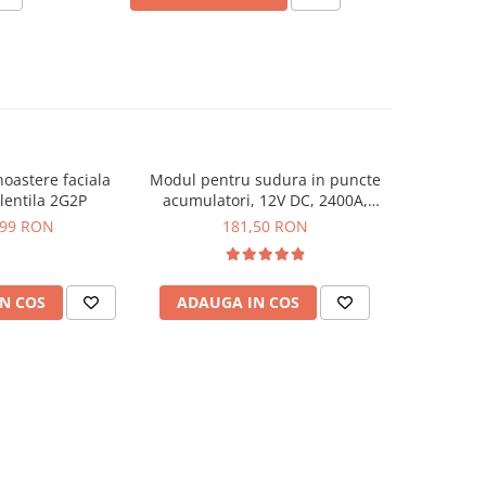
oastere faciala
Modul pentru sudura in puncte
Amplificato
lentila 2G2P
acumulatori, 12V DC, 2400A,
Bluetoot
ajustabil
,99 RON
181,50 RON
1
N COS
ADAUGA IN COS
ADAUG