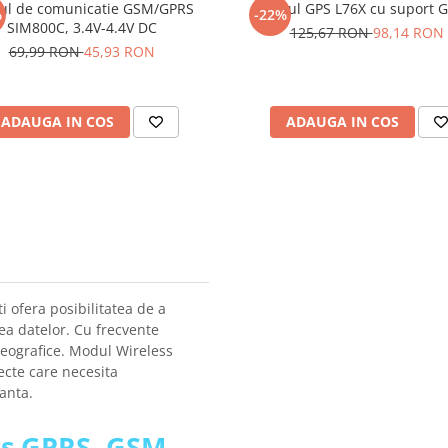
ul de comunicatie GSM/GPRS
Modul GPS L76X cu suport 
%
-22%
SIM800C, 3.4V-4.4V DC
125,67 RON
98,14 RON
69,99 RON
45,93 RON
ADAUGA IN COS
ADAUGA IN COS
 ofera posibilitatea de a
ea datelor. Cu frecvente
geografice. Modul Wireless
ecte care necesita
tanta.
ss GPRS, GSM,