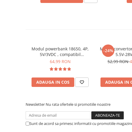
Placi de Expansiune
Module Electronice
Senzori Electronici
Componente Electronice
Gadgets
Modul powerbank 18650, 4P,
Modul converto
Electrice
-24%
5V/3VDC , compatibil
5.5V-28V
Acumulatori si Baterii
Arduino/Raspberry Pi
64,99 RON
52,99 RON
4
Acumulatori
Baterii
Distributie Comutatie si Protectie
ADAUGA IN COS
ADAUGA IN 
Contoare si Relee Electrice
Sigurante Automate
Newsletter
Nu rata ofertele si promotiile noastre
Sigurante Fuzibile
Sigurante Diferentiale RCBO
Protectii diferentiale RCCB
Sunt de acord sa primesc informatii cu promotiile magazinu
Dispozitive AFDD detectare defect