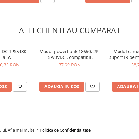
ALTI CLIENTI AU CUMPARAT
r DC TPS5430,
Modul powerbank 18650, 2P,
Modul came
 la 5V
5V/3VDC , compatibil
suport IR pent
Arduino/Raspberry Pi
0,32 RON
37,99 RON
58,
COS
ADAUGA IN COS
ADAUGA I
lui. Afla mai multe in
Politica de Confidentialitate