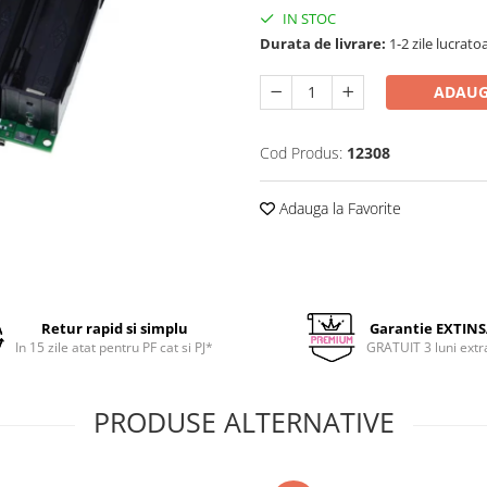
IN STOC
Durata de livrare:
1-2 zile lucrato
ADAUG
Cod Produs:
12308
Adauga la Favorite
Retur rapid si simplu
Garantie EXTIN
In 15 zile atat pentru PF cat si PJ*
GRATUIT 3 luni extr
PRODUSE ALTERNATIVE