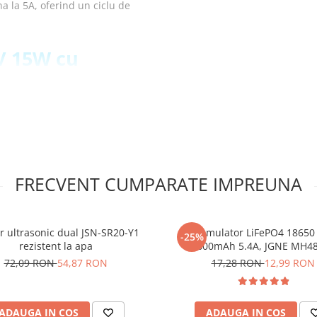
a la 5A, oferind un ciclu de
2V 15W cu
trare Type-C:
FRECVENT CUMPARATE IMPREUNA
tcircuit, temperatura
:
fara intarziere
r ultrasonic dual JSN-SR20-Y1
Acumulator LiFePO4 18650 
-25%
rezistent la apa
1800mAh 5.4A, JGNE MH4
72,09 RON
54,87 RON
17,28 RON
12,99 RON
intrare Type-C
ADAUGA IN COS
ADAUGA IN COS