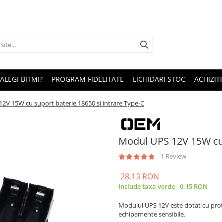
 ALEGI BITMI?
PROGRAM FIDELITATE
LICHIDARI STOC
ACHIZITI
2V 15W cu suport baterie 18650 si intrare Type-C
Modul UPS 12V 15W cu 
1 Review
28,13 RON
Include taxa verde - 0,15 RON
Modulul UPS 12V este dotat cu prote
echipamente sensibile.