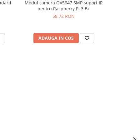
ndard
Modul camera OV5647 5MP suport IR
Convertor au
-32%
pentru Raspberry Pi 3 B+
tensiune TP
58,72 RON
30,
ADAUGA IN COS
ADAU