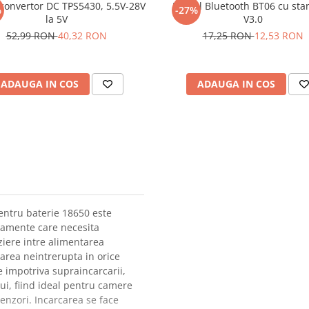
convertor DC TPS5430, 5.5V-28V
Modul Bluetooth BT06 cu sta
%
-27%
la 5V
V3.0
52,99 RON
40,32 RON
17,25 RON
12,53 RON
ADAUGA IN COS
ADAUGA IN COS
entru baterie 18650 este
ipamente care necesita
ziere intre alimentarea
narea neintrerupta in orice
e impotriva supraincarcarii,
lui, fiind ideal pentru camere
enzori. Incarcarea se face