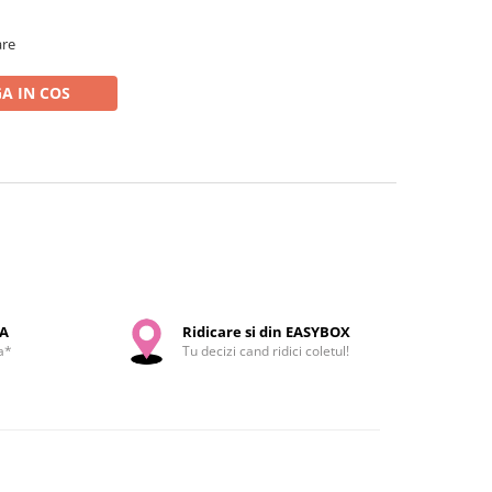
are
A IN COS
SA
Ridicare si din EASYBOX
a*
Tu decizi cand ridici coletul!