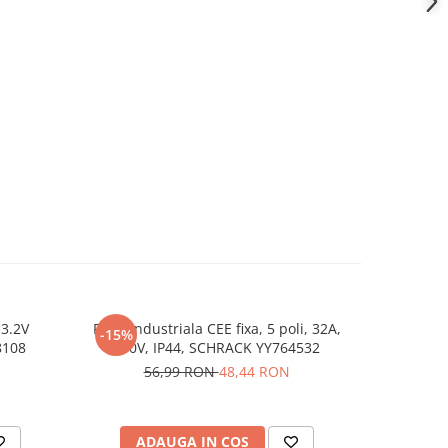
3.2V
Priza industriala CEE fixa, 5 poli, 32A,
Surubelnit
-15%
-12%
8108
400V, IP44, SCHRACK YY764532
Lif
56,99 RON
48,44 RON
26
ADAUGA IN COS
AD