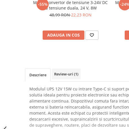
Modul convertor de tensiune 3-24V DC
Modul 
-55%
-24
SCHRACK TECHNIK
Seturi de Surubelnite
la tensiune duala, 24 V, 8W
SAMSUNG
Cuttere
48,99 RON
22,23 RON
SUNKKO
Foarfeca Electrician
SANYO
Chei Dinamometrice
SUPERFIRE
ADAUGA IN COS
Chei Fixe
SONOFF
Chei Reglabile
TERMOPASTY
Chei Combinate
TOPDON
Chei Inelare cu Cot
TAXNELE
Rulete
TENPOWER
Nivele cu bula
Review-uri
(1)
Descriere
VICTOR
Truse de Scule
VETO PRO PAC
Scule Electrice
Modulul UPS 12V 15W cu intrare Type-C si suport p
WEICON
solutia ideala pentru proiecte electronice sau ech
Unelte Multifunctionale
alimentare continua. Dispozitivul comuta fara intar
WERA
Surubelnite Electrice
externa si bateria reincarcabila, asigurand functio
WIHA
Polizoare
moment. Acesta este echipat cu protectii inteligent
WAIT TOOLS
descarcarii excesive, supraincalzirii si scurtcircuitu
Masini de Gaurit si Insurubat
WEEEMAKE
de supraveghere, routere, placi de dezvoltare sau s
Accesorii pentru Gaurit