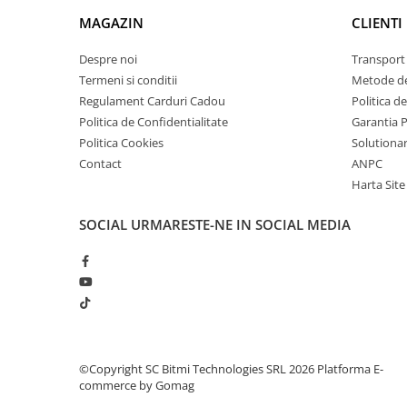
arc electric
MAGAZIN
CLIENTI
Descarcatoare de Supratensiune
Contactoare
Despre noi
Transport 
Blocuri de Distributie
Termeni si conditii
Metode de
Regulament Carduri Cadou
Politica d
Tablouri Electrice
Politica de Confidentialitate
Garantia 
Accesorii Tablouri Electrice
Politica Cookies
Solutionare
Stabilizatoare de Tensiune
Contact
ANPC
Convertoare de Tensiune
Harta Site
Banda Izolatoare
SOCIAL
URMARESTE-NE IN SOCIAL MEDIA
Panouri Fotovoltaice
Smart Home
Intrerupatoare Smart
Prize Inteligente
Module Smart Home
Camere Supraveghere
©Copyright SC Bitmi Technologies SRL 2026
Platforma E-
commerce by Gomag
Iluminat