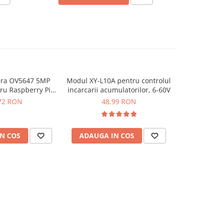
ra OV5647 5MP
Modul XY-L10A pentru controlul
Modul r
ru Raspberry Pi 3
incarcarii acumulatorilor, 6-60V
LTC1871 
B+
72 RON
48,99 RON
N COS
ADAUGA IN COS
ADAUG