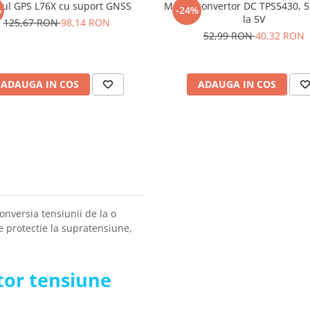
ul GPS L76X cu suport GNSS
Modul convertor DC TPS5430, 5
%
-24%
la 5V
125,67 RON
98,14 RON
52,99 RON
40,32 RON
ADAUGA IN COS
ADAUGA IN COS
nversia tensiunii de la o
 protectie la supratensiune,
tor tensiune