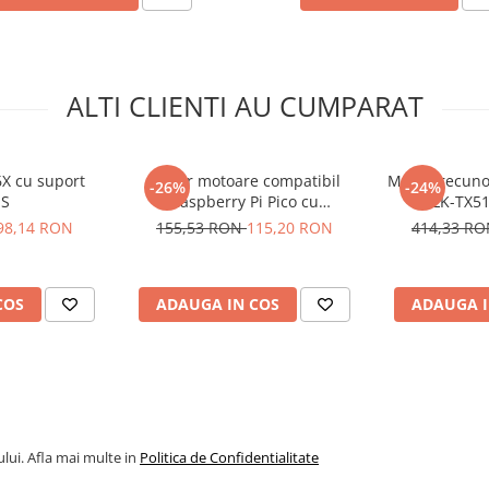
ALTI CLIENTI AU CUMPARAT
X cu suport
Driver motoare compatibil
Modul recunoa
-26%
-24%
S
Raspberry Pi Pico cu
HLK-TX51
TB6612FNG si PCA9685
binoculara s
98,14 RON
155,53 RON
115,20 RON
414,33 R
COS
ADAUGA IN COS
ADAUGA I
lui. Afla mai multe in
Politica de Confidentialitate