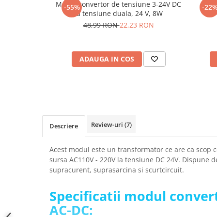
Modul convertor de tensiune 3-24V DC
Mod
-55%
-22
SCHRACK TECHNIK
Seturi de Surubelnite
la tensiune duala, 24 V, 8W
SAMSUNG
Cuttere
48,99 RON
22,23 RON
SUNKKO
Foarfeca Electrician
SANYO
Chei Dinamometrice
SUPERFIRE
ADAUGA IN COS
Chei Fixe
SONOFF
Chei Reglabile
TERMOPASTY
Chei Combinate
TOPDON
Chei Inelare cu Cot
TAXNELE
Rulete
TENPOWER
Nivele cu bula
Review-uri
(7)
Descriere
VICTOR
Truse de Scule
VETO PRO PAC
Scule Electrice
Acest modul este un transformator ce are ca scop co
WEICON
sursa AC110V - 220V la tensiune DC 24V. Dispune de
Unelte Multifunctionale
supracurent, suprasarcina si scurtcircuit.
WERA
Surubelnite Electrice
WIHA
Polizoare
Specificatii modul conver
WAIT TOOLS
Masini de Gaurit si Insurubat
AC-DC:
WEEEMAKE
Accesorii pentru Gaurit