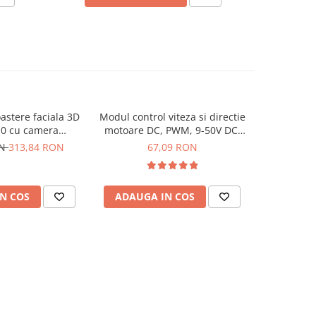
stere faciala 3D
Modul control viteza si directie
Modul cont
0 cu camera
motoare DC, PWM, 9-50V DC,
MPPT, cu di
i ecran 2.8 inch
40A, 2000W
ON
313,84 RON
67,09 RON
N COS
ADAUGA IN COS
ADAUG