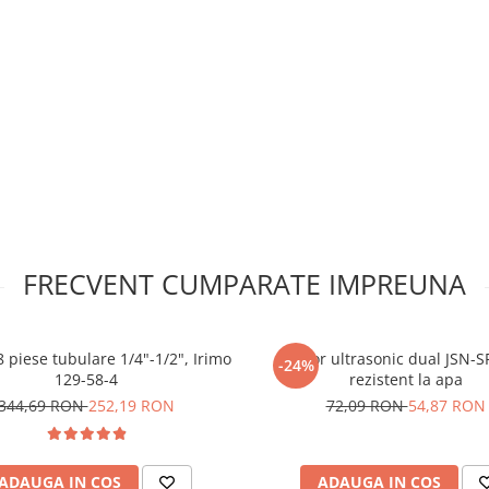
ina, scurtcircuit
ul convertor
FRECVENT CUMPARATE IMPREUNA
 piese tubulare 1/4"-1/2", Irimo
Senzor ultrasonic dual JSN-
-24%
129-58-4
rezistent la apa
344,69 RON
252,19 RON
72,09 RON
54,87 RON
ADAUGA IN COS
ADAUGA IN COS