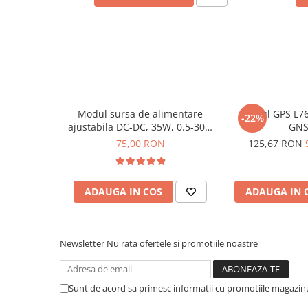
Placi de Expansiune
Module Electronice
Senzori Electronici
Componente Electronice
Gadgets
Modul sursa de alimentare
Modul GPS L76
Electrice
-22%
Ce contine cutia?
ajustabila DC-DC, 35W, 0.5-30V,
GNS
Acumulatori si Baterii
4A
75,00 RON
125,67 RON
Acumulatori
1x Modul transformator de tensiune
Baterii
Distributie Comutatie si Protectie
ADAUGA IN COS
ADAUGA IN 
Contoare si Relee Electrice
Sigurante Automate
Newsletter
Nu rata ofertele si promotiile noastre
Sigurante Fuzibile
Sigurante Diferentiale RCBO
Protectii diferentiale RCCB
Sunt de acord sa primesc informatii cu promotiile magazinu
Dispozitive AFDD detectare defect