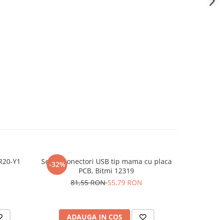
SR20-Y1
Set 16 conectori USB tip mama cu placa
Set 8 chei
-32%
-13%
PCB, Bitmi 12319
81,55 RON
55,79 RON
13
ADAUGA IN COS
AD