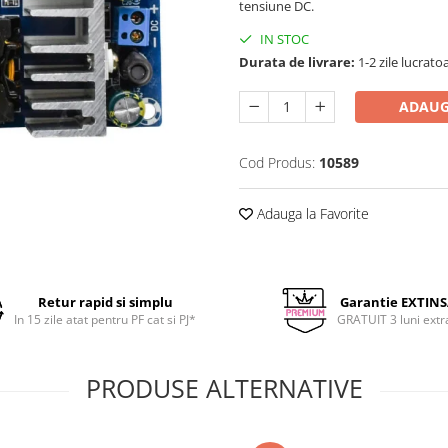
tensiune DC.
IN STOC
Durata de livrare:
1-2 zile lucrato
ADAUG
Cod Produs:
10589
Adauga la Favorite
Retur rapid si simplu
Garantie EXTIN
In 15 zile atat pentru PF cat si PJ*
GRATUIT 3 luni extr
PRODUSE ALTERNATIVE