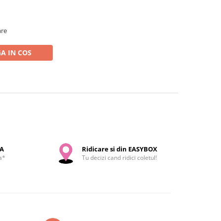
are
A IN COS
SA
Ridicare si din EASYBOX
a*
Tu decizi cand ridici coletul!