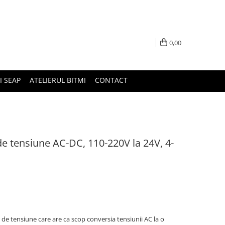
0,00
I SEAP
ATELIERUL BITMI
CONTACT
e tensiune AC-DC, 110-220V la 24V, 4-
e tensiune care are ca scop conversia tensiunii AC la o