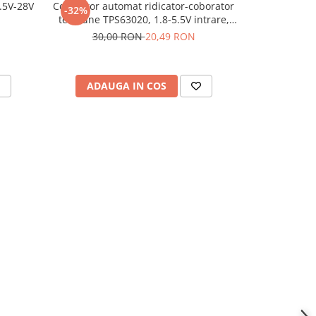
.5V-28V
Convertor automat ridicator-coborator
Modul drive
-32%
-24%
tensiune TPS63020, 1.8-5.5V intrare,
30,
2.5V iesire
30,00 RON
20,49 RON
ADAUGA IN COS
ADAU