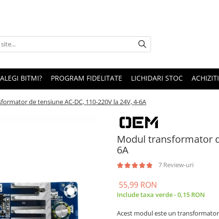
 ALEGI BITMI?
PROGRAM FIDELITATE
LICHIDARI STOC
ACHIZITI
formator de tensiune AC-DC, 110-220V la 24V, 4-6A
Modul transformator d
6A
7 Review-uri
55,99 RON
Include taxa verde - 0,15 RON
Acest modul este un transformator d