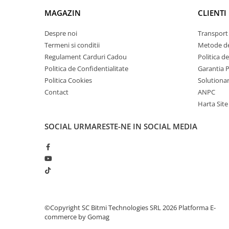
arc electric
MAGAZIN
CLIENTI
Descarcatoare de Supratensiune
Contactoare
Despre noi
Transport 
Blocuri de Distributie
Termeni si conditii
Metode de
Regulament Carduri Cadou
Politica d
Tablouri Electrice
Politica de Confidentialitate
Garantia 
Accesorii Tablouri Electrice
Politica Cookies
Solutionare
Stabilizatoare de Tensiune
Contact
ANPC
Convertoare de Tensiune
Harta Site
Banda Izolatoare
SOCIAL
URMARESTE-NE IN SOCIAL MEDIA
Panouri Fotovoltaice
Smart Home
Intrerupatoare Smart
Prize Inteligente
Module Smart Home
Camere Supraveghere
©Copyright SC Bitmi Technologies SRL 2026
Platforma E-
commerce by Gomag
Iluminat