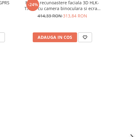
GPRS
Modul recunoastere faciala 3D HLK-
Modul contro
-24%
-46%
TX510 cu camera binoculara si ecran
cu driver PW
2.8 inch
414,33 RON
313,84 RON
69,
ADAUGA IN COS
ADAU