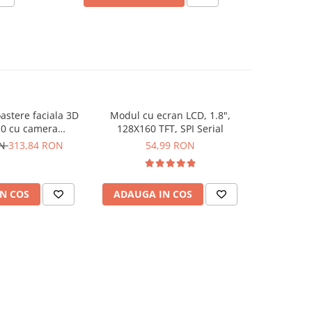
stere faciala 3D
Modul cu ecran LCD, 1.8",
Ecran LCD I
0 cu camera
128X160 TFT, SPI Serial
pentru c
i ecran 2.8 inch
Ardu
ON
313,84 RON
54,99 RON
1
N COS
ADAUGA IN COS
ADAUG