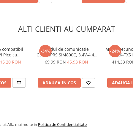
ALTI CLIENTI AU CUMPARAT
e compatibil
Modul de comunicatie
Modul recunoa
-34%
-24%
i Pico cu
GSM/GPRS SIM800C, 3.4V-4.4V
HLK-TX51
i PCA9685
DC
binoculara s
15,20 RON
69,99 RON
45,93 RON
414,33 R
COS
ADAUGA IN COS
ADAUGA I
lui. Afla mai multe in
Politica de Confidentialitate