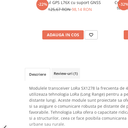
Modul GPS L76X cu suport GNSS
Conver
-22%
-32
SCHRACK TECHNIK
Seturi de Surubelnite
tensi
125,67 RON
98,14 RON
SAMSUNG
Cuttere
SUNKKO
Foarfeca Electrician
SANYO
Chei Dinamometrice
SUPERFIRE
ADAUGA IN COS
Chei Fixe
SONOFF
Chei Reglabile
TERMOPASTY
Chei Combinate
TOPDON
Chei Inelare cu Cot
TAXNELE
Rulete
TENPOWER
Nivele cu bula
Review-uri
(1)
Descriere
VICTOR
Truse de Scule
VETO PRO PAC
Scule Electrice
Modulele transceiver LoRa SX1278 la frecventa de 
WEICON
utilizeaza tehnologia LoRa (Long Range) pentru a pe
Unelte Multifunctionale
distante lungi. Aceste module sunt proiectate sa of
WERA
Surubelnite Electrice
si sa asigure o comunicare robusta pe distante de p
WIHA
Polizoare
favorabile. Tehnologia LoRa ofera o capacitate ridi
WAIT TOOLS
si a structurilor, ceea ce face posibila comunicarea
Masini de Gaurit si Insurubat
WEEEMAKE
urbane sau rurale.
Accesorii pentru Gaurit