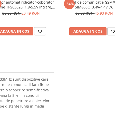
tor automat ridicator-coborator
Modul de comunicatie GSM/
%
-34%
une TPS63020, 1.8-5.5V intrare,
SIM800C, 3.4V-4.4V DC
2.5V iesire
30,00 RON
20,49 RON
69,99 RON
45,93 RON
ADAUGA IN COS
ADAUGA IN COS
433MHz sunt dispozitive care
rmite comunicatii fara fir pe
ere o acoperire semnificativa
ana la 5 km in conditii
cata de penetrare a obiectelor
 pe distante lungi in medii