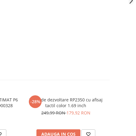
ETIMAT P6
Placa de dezvoltare RP2350 cu afisaj
Releu inte
-28%
-15%
900328
tactil color 1.69 inch
far
249,99 RON
179,92 RON
6
ADAUGA IN COS
AD