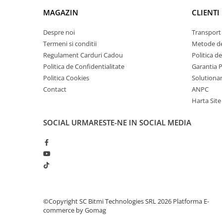
arc electric
1x Antena
MAGAZIN
CLIENTI
Descarcatoare de Supratensiune
Contactoare
Despre noi
Transport 
Blocuri de Distributie
Termeni si conditii
Metode de
Regulament Carduri Cadou
Politica d
Tablouri Electrice
Politica de Confidentialitate
Garantia 
Accesorii Tablouri Electrice
Politica Cookies
Solutionare
Stabilizatoare de Tensiune
Contact
ANPC
Convertoare de Tensiune
Harta Site
Banda Izolatoare
SOCIAL
URMARESTE-NE IN SOCIAL MEDIA
Panouri Fotovoltaice
Smart Home
Intrerupatoare Smart
Prize Inteligente
Module Smart Home
Camere Supraveghere
©Copyright SC Bitmi Technologies SRL 2026
Platforma E-
commerce by Gomag
Iluminat