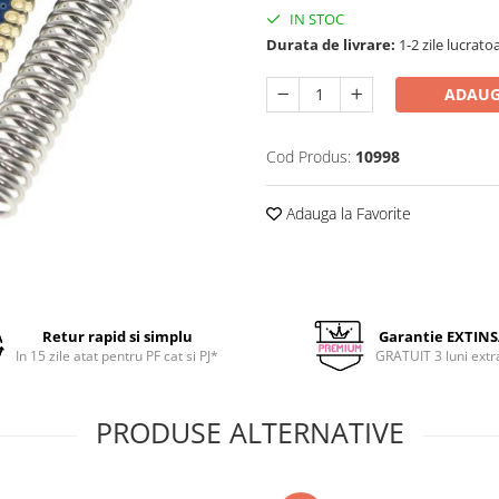
IN STOC
Durata de livrare:
1-2 zile lucrato
ADAUG
Cod Produs:
10998
Adauga la Favorite
Retur rapid si simplu
Garantie EXTIN
In 15 zile atat pentru PF cat si PJ*
GRATUIT 3 luni extr
PRODUSE ALTERNATIVE