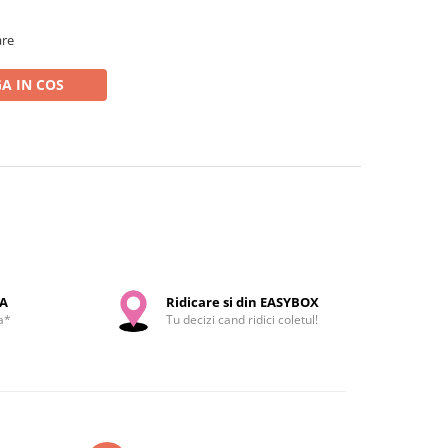
are
A IN COS
SA
Ridicare si din EASYBOX
a*
Tu decizi cand ridici coletul!