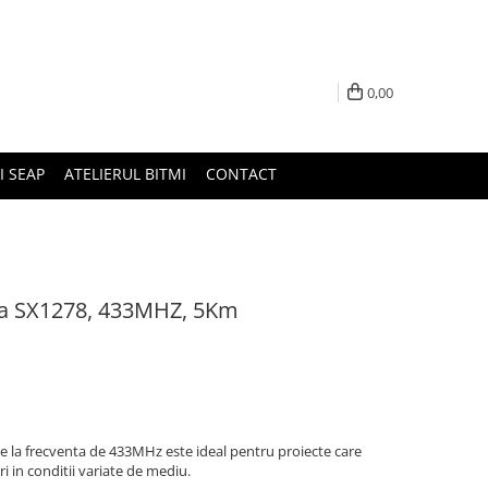
0,00
I SEAP
ATELIERUL BITMI
CONTACT
Ra SX1278, 433MHZ, 5Km
 la frecventa de 433MHz este ideal pentru proiecte care
i in conditii variate de mediu.