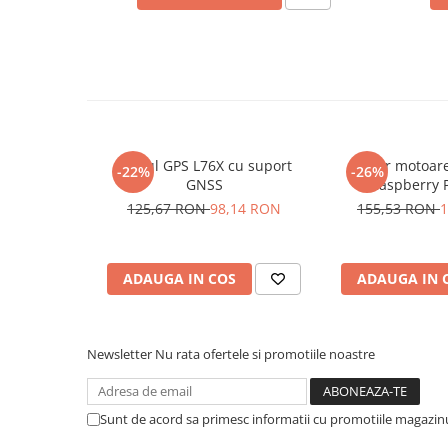
Placi de Expansiune
Pentru codul sursa, apasa
AICI
Module Electronice
Senzori Electronici
Componente Electronice
Gadgets
Modul GPS L76X cu suport
Driver motoar
Electrice
-22%
-26%
GNSS
Raspberry P
Acumulatori si Baterii
TB6612FNG s
125,67 RON
98,14 RON
155,53 RON
1
Acumulatori
Baterii
Distributie Comutatie si Protectie
ADAUGA IN COS
ADAUGA IN 
Contoare si Relee Electrice
Sigurante Automate
Newsletter
Nu rata ofertele si promotiile noastre
Sigurante Fuzibile
Sigurante Diferentiale RCBO
Ce contine cutia?
Protectii diferentiale RCCB
Sunt de acord sa primesc informatii cu promotiile magazinu
Dispozitive AFDD detectare defect
1x Modul transceiver LoRa SX1278, 433MHZ, 5Km