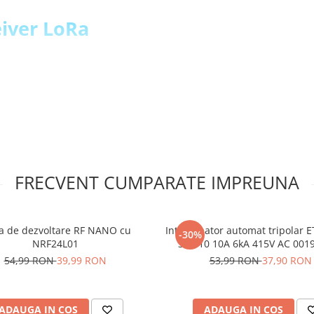
eiver LoRa
20 MHz)
ra TM, 0,018-37,5 kbps
FRECVENT CUMPARATE IMPREUNA
3.3V pe pinii logici, de
a de dezvoltare RF NANO cu
Intrerupator automat tripolar 
-30%
NRF24L01
3P C10 10A 6kA 415V AC 001
transceiver
54,99 RON
39,99 RON
53,99 RON
37,90 RON
m:
ADAUGA IN COS
ADAUGA IN COS