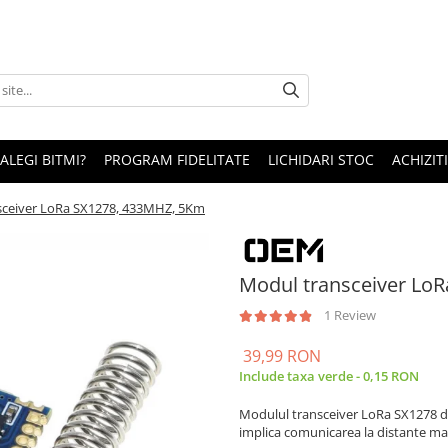
 ALEGI BITMI?
PROGRAM FIDELITATE
LICHIDARI STOC
ACHIZITI
sceiver LoRa SX1278, 433MHZ, 5Km
Modul transceiver Lo
1 Review
39,99 RON
Include taxa verde - 0,15 RON
Modulul transceiver LoRa SX1278 de
implica comunicarea la distante mar