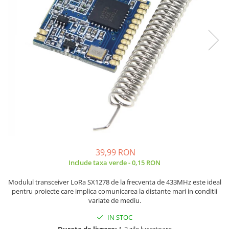
JBC
Termometre
JCD
Camere Termoviziune
JGNE
Sublere
KEYESTUDIO
Micrometre
KNIPEX
Scule si Unelte
KPS
Scule de Mana
LG CHEM
LONGWEI
Clesti de Taiat
MESTEK
Clesti pentru Dezizolat
MICROBIT
Clesti de Sertizare
MURATA
Clesti Multifunctionali
39,99 RON
MOLICEL
Clesti Papagal
Include taxa verde - 0,15 RON
MVAVA
Clesti Autoblocanti
Modulul transceiver LoRa SX1278 de la frecventa de 433MHz este ideal
OPTO-EDU
Menghine
pentru proiecte care implica comunicarea la distante mari in conditii
PIERGIACOMI
Clesti Electrician 1000V
variate de mediu.
RASPBERRY PI
Surubelnite Simple
IN STOC
RUKO
Surubelnite Electrician 1000V
Durata de livrare:
1-2 zile lucratoare