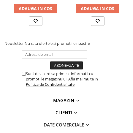
Lanterne
ADAUGA IN COS
ADAUGA IN COS
Lanterne de Cap
Lanterne de Mana
Lampi Solare
Ce contine cutia?
Proiectoare LED
1x Modul transceiver LoRa SX1278, 433MHZ, 5Km
Newsletter
Nu rata ofertele si promotiile noastre
Aeroterme
1x Antena
Auto
Roboti de Pornire Auto
Microscoape Biologice
Sunt de acord sa primesc informatii cu
promotiile magazinului. Afla mai multe in
Politica de Confidentialitate
MAGAZIN
CLIENTI
DATE COMERCIALE