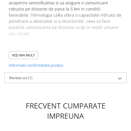
acoperire semnificativa si sa asigure o comunicare
Placi de Expansiune
robusta pe distante de pana la 5 km in conditii
Module Electronice
favorabile. Tehnologia LoRa ofera o capacitate ridicata de
penetrare a obiectelor si a structurilor, ceea ce face
Senzori Electronici
posibila comunicarea pe distante lungi in medii urbane
Componente Electronice
sau rurale.
Gadgets
Specificatii modul
Electrice
transceiver LoRa SX1278,
VEZI MAI MULT
Acumulatori si Baterii
433MHz:
Informatii conformitate produs
Acumulatori
Baterii
Review-uri
(1)
Frecventa:
433MHz/470MHz (personalizabil 137-1020
Distributie Comutatie si Protectie
MHz)
Contoare si Relee Electrice
Sensibilitate
: pana la 139 dBm
Sigurante Automate
Putere de iesire:
max. 20dBm
FRECVENT CUMPARATE
Consum standby:
<200nA
Sigurante Fuzibile
Rata de transfer de date:
@FSK, 1,2-300 kbps ; @Lora TM,
Sigurante Diferentiale RCBO
IMPREUNA
0,018-37,5 kbps
Protectii diferentiale RCCB
Modul de modulare Lora:
TM, FSK, GFSK si OOK
Dispozitive AFDD detectare defect
Tensiunea de intrare:
1.8-3.7V DC