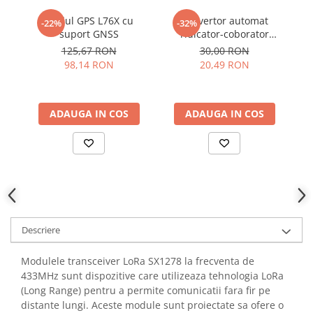
YAHBOOM
Burghie pentru Metal
Modul GPS L76X cu
Convertor automat
M
-22%
-32%
YATO
suport GNSS
ridicator-coborator
GS
Genti pentru Scule si Unelte
ZUBR
tensiune TPS63020, 1.8-
125,67 RON
30,00 RON
Electronica
5.5V intrare, 2.5V iesire
98,14 RON
20,49 RON
Unelte pentru Electronica
Aparate de Sudura in Puncte
ADAUGA IN COS
ADAUGA IN COS
Microscoape Digitale
Osciloscoape Digitale
Generatoare de Semnal
Surse de Laborator
Statii de Lipit
Letcon
Accesorii pentru Lipit
Descriere
Surubelnite de Precizie
Clesti de Precizie
Modulele transceiver LoRa SX1278 la frecventa de
433MHz sunt dispozitive care utilizeaza tehnologia LoRa
Kituri Electronice
(Long Range) pentru a permite comunicatii fara fir pe
Placi de Dezvoltare
distante lungi. Aceste module sunt proiectate sa ofere o