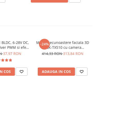
 BLDC, 6-28V DC,
Modul recunoastere faciala 3D
Modul ter
-24%
iver PWM si efect
HLK-TX510 cu camera
W1219 cu
 ZS-X12H
binoculara si ecran 2.8 inch
ON
37,97 RON
414,33 RON
313,84 RON
N COS
ADAUGA IN COS
ADAUG