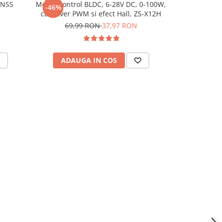
GNSS
Modul control BLDC, 6-28V DC, 0-100W,
Modul recun
-46%
-24%
cu driver PWM si efect Hall, ZS-X12H
TX510 cu ca
69,99 RON
37,97 RON
414,
ADAUGA IN COS
ADAU