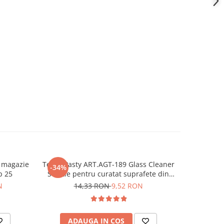
i magazie
TermoPasty ART.AGT-189 Glass Cleaner
TermoPast
-34%
-35%
p 25
Solutie pentru curatat suprafete din
termocond
sticla 250 ml
N
14,33 RON
9,52 RON
2
ADAUGA IN COS
AD