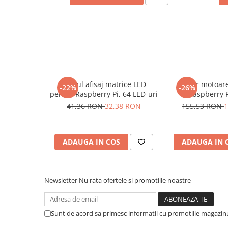
Placi de Expansiune
Module Electronice
Senzori Electronici
Componente Electronice
Gadgets
Modul afisaj matrice LED
Driver motoar
Electrice
-22%
-26%
pentru Raspberry Pi, 64 LED-uri
Raspberry P
Acumulatori si Baterii
TB6612FNG s
41,36 RON
32,38 RON
155,53 RON
1
Acumulatori
Baterii
Distributie Comutatie si Protectie
ADAUGA IN COS
ADAUGA IN 
Contoare si Relee Electrice
Sigurante Automate
Newsletter
Nu rata ofertele si promotiile noastre
Sigurante Fuzibile
Sigurante Diferentiale RCBO
Protectii diferentiale RCCB
Sunt de acord sa primesc informatii cu promotiile magazinu
Dispozitive AFDD detectare defect