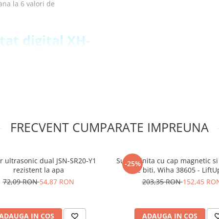
na la 6 valori de
at digital XH-
FRECVENT CUMPARATE IMPREUNA
r ultrasonic dual JSN-SR20-Y1
Surubelnita cu cap magnetic s
-25%
rezistent la apa
de biti, Wiha 38605 - LiftU
72,09 RON
54,87 RON
203,35 RON
152,45 RO
9 cu senzor tip
ADAUGA IN COS
ADAUGA IN COS