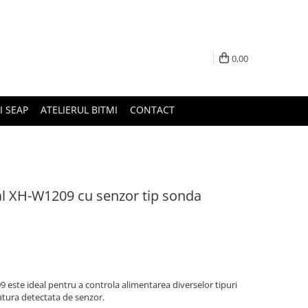
0,00
I SEAP
ATELIERUL BITMI
CONTACT
al XH-W1209 cu senzor tip sonda
este ideal pentru a controla alimentarea diverselor tipuri
atura detectata de senzor.