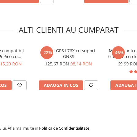
ALTI CLIENTI AU CUMPARAT
e compatibil
Modul GPS L76X cu suport
Modul control
-22%
-46%
i Pico cu
GNSS
0-100W, cu dr
i PCA9685
Hall,
15,20 RON
125,67 RON
98,14 RON
69,99 R
COS
ADAUGA IN COS
ADAUGA I
lui. Afla mai multe in
Politica de Confidentialitate