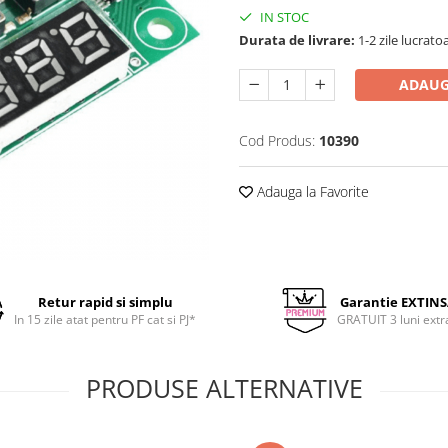
IN STOC
Durata de livrare:
1-2 zile lucrato
ADAUG
Cod Produs:
10390
Adauga la Favorite
Retur rapid si simplu
Garantie EXTIN
In 15 zile atat pentru PF cat si PJ*
GRATUIT 3 luni extr
PRODUSE ALTERNATIVE