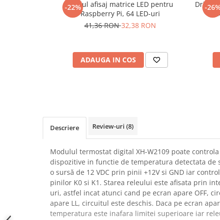
Modul afisaj matrice LED pentru
Driver 
-22%
-26
SCHRACK TECHNIK
Seturi de Surubelnite
Raspberry Pi, 64 LED-uri
Pi
SAMSUNG
Cuttere
41,36 RON
32,38 RON
SUNKKO
Foarfeca Electrician
SANYO
Chei Dinamometrice
SUPERFIRE
ADAUGA IN COS
Chei Fixe
SONOFF
Chei Reglabile
TERMOPASTY
Chei Combinate
TOPDON
Chei Inelare cu Cot
TAXNELE
Rulete
TENPOWER
Nivele cu bula
Review-uri
(8)
Descriere
VICTOR
Truse de Scule
VETO PRO PAC
Scule Electrice
Modulul termostat digital XH-W2109 poate controla
WEICON
dispozitive in functie de temperatura detectata de 
Unelte Multifunctionale
o sursă de 12 VDC prin pinii +12V si GND iar control
WERA
Surubelnite Electrice
pinilor K0 si K1. Starea releului este afisata prin i
WIHA
Polizoare
uri, astfel incat atunci cand pe ecran apare OFF, circ
WAIT TOOLS
apare LL, circuitul este deschis. Daca pe ecran ap
Masini de Gaurit si Insurubat
WEEEMAKE
temperatura este inafara limitei superioare iar releu
Accesorii pentru Gaurit