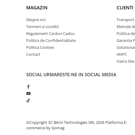
arc electric
MAGAZIN
CLIENTI
Descarcatoare de Supratensiune
Contactoare
Despre noi
Transport 
Blocuri de Distributie
Termeni si conditii
Metode de
Regulament Carduri Cadou
Politica d
Tablouri Electrice
Politica de Confidentialitate
Garantia 
Accesorii Tablouri Electrice
Politica Cookies
Solutionare
Stabilizatoare de Tensiune
Contact
ANPC
Convertoare de Tensiune
Harta Site
Ce contine cutia?
Banda Izolatoare
SOCIAL
URMARESTE-NE IN SOCIAL MEDIA
1x Modul termostat digital XH-W2109
Panouri Fotovoltaice
1x Senzor de temperatura rezistent la apa tip sond
Smart Home
Intrerupatoare Smart
Prize Inteligente
Module Smart Home
Camere Supraveghere
©Copyright SC Bitmi Technologies SRL 2026
Platforma E-
commerce by Gomag
Iluminat