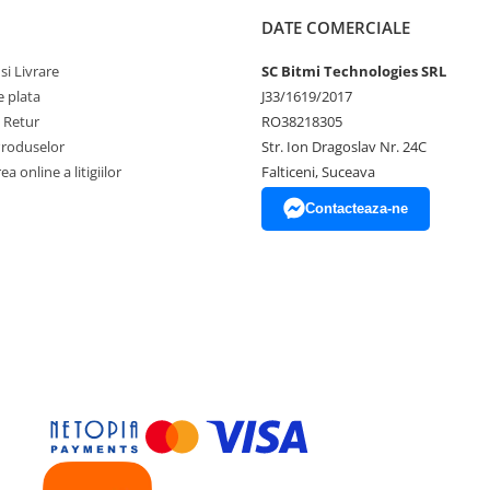
DATE COMERCIALE
si Livrare
SC Bitmi Technologies SRL
 plata
J33/1619/2017
e Retur
RO38218305
Produselor
Str. Ion Dragoslav Nr. 24C
a online a litigiilor
Falticeni, Suceava
Contacteaza-ne
a