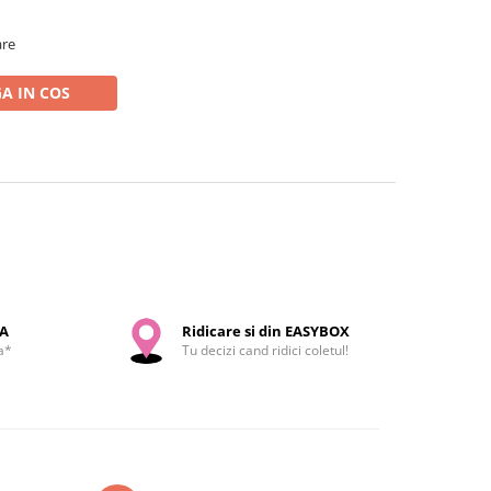
are
A IN COS
SA
Ridicare si din EASYBOX
a*
Tu decizi cand ridici coletul!