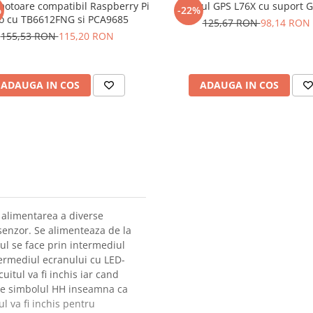
motoare compatibil Raspberry Pi
Modul GPS L76X cu suport 
%
-22%
co cu TB6612FNG si PCA9685
125,67 RON
98,14 RON
155,53 RON
115,20 RON
ADAUGA IN COS
ADAUGA IN COS
 alimentarea a diverse
senzor. Se alimenteaza de la
ul se face prin intermediul
ntermediul ecranului cu LED-
uitul va fi inchis iar cand
are simbolul HH inseamna ca
l va fi inchis pentru