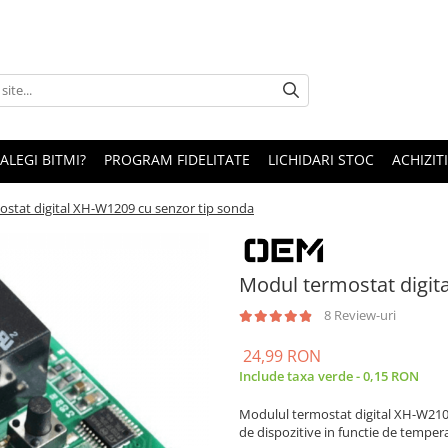
 ALEGI BITMI?
PROGRAM FIDELITATE
LICHIDARI STOC
ACHIZITI
stat digital XH-W1209 cu senzor tip sonda
Modul termostat digit
8 Review-uri
24,99 RON
Include taxa verde - 0,15 RON
Modulul termostat digital XH-W2109 
de dispozitive in functie de temper