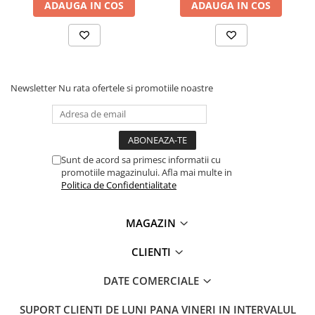
ADAUGA IN COS
ADAUGA IN COS
Lanterne
Lanterne de Cap
Lanterne de Mana
Lampi Solare
Newsletter
Nu rata ofertele si promotiile noastre
Proiectoare LED
Aeroterme
Auto
Roboti de Pornire Auto
Sunt de acord sa primesc informatii cu
Microscoape Biologice
promotiile magazinului. Afla mai multe in
Politica de Confidentialitate
MAGAZIN
CLIENTI
DATE COMERCIALE
SUPORT CLIENTI
DE LUNI PANA VINERI IN INTERVALUL