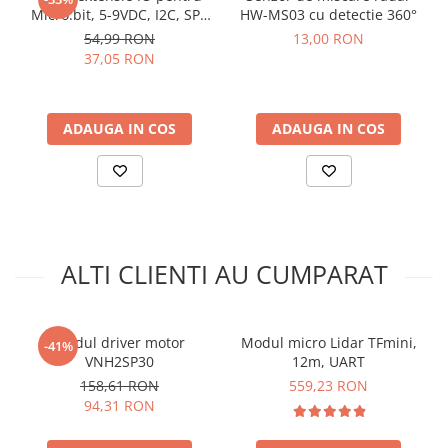
In Atelierul Bitmi gasesti toate detaliile, click
AICI
arc electric
Micro:bit, 5-9VDC, I2C, SPI,
HW-MS03 cu detectie 360°
UART
Descarcatoare de Supratensiune
54,99 RON
13,00 RON
37,05 RON
Contactoare
Blocuri de Distributie
Tablouri Electrice
ADAUGA IN COS
ADAUGA IN COS
Accesorii Tablouri Electrice
Stabilizatoare de Tensiune
Convertoare de Tensiune
Banda Izolatoare
Ce contine cutia?
Panouri Fotovoltaice
ALTI CLIENTI AU CUMPARAT
1 x Modul senzor distanta laser GY-53 VL53L0X, ToF, 3V -
Smart Home
5VDC
Intrerupatoare Smart
Prize Inteligente
Modul driver motor
Modul micro Lidar TFmini,
-41%
VNH2SP30
12m, UART
Module Smart Home
158,61 RON
559,23 RON
Camere Supraveghere
94,31 RON
Iluminat