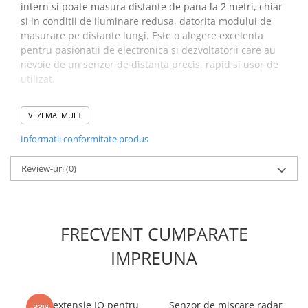
intern si poate masura distante de pana la 2 metri, chiar
Placi de Expansiune
si in conditii de iluminare redusa, datorita modului de
Module Electronice
masurare pe distante lungi. Este o alegere excelenta
pentru pasionatii de electronica si dezvoltatorii care au
Senzori Electronici
nevoie de un senzor de distanta precis, rapid si usor de
Componente Electronice
utilizat.
Gadgets
Specificatii modul senzor
Electrice
VEZI MAI MULT
distanta laser GY-53
Acumulatori si Baterii
Informatii conformitate produs
VL53L0X, ToF, 3V - 5VDC:
Acumulatori
Review-uri
(0)
Baterii
Model modul:
GY-53
Distributie Comutatie si Protectie
Chip utilizat:
VL53L0X + STM32
Tensiune alimentare:
3V - 5V (regulator intern)
Contoare si Relee Electrice
Distanta de masurare:
pana la 2m
FRECVENT CUMPARATE
Sigurante Automate
Interfete:
Serial, PWM, I2C
Sigurante Fuzibile
Dimensiuni:
25 × 15.6 mm
IMPREUNA
Sigurante Diferentiale RCBO
Idee de proiect:
Protectii diferentiale RCCB
Dispozitive AFDD detectare defect
Placa extensie IO pentru
Senzor de miscare radar
-33%