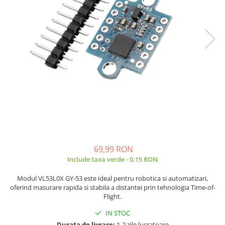
JBC
Termometre
JCD
Camere Termoviziune
JGNE
Sublere
KEYESTUDIO
Micrometre
KNIPEX
Scule si Unelte
KPS
Scule de Mana
LG CHEM
LONGWEI
Clesti de Taiat
MESTEK
Clesti pentru Dezizolat
MICROBIT
Clesti de Sertizare
MURATA
Clesti Multifunctionali
69,99 RON
MOLICEL
Clesti Papagal
Include taxa verde - 0,15 RON
MVAVA
Clesti Autoblocanti
Modul VL53L0X GY-53 este ideal pentru robotica si automatizari,
OPTO-EDU
Menghine
oferind masurare rapida si stabila a distantei prin tehnologia Time-of-
PIERGIACOMI
Clesti Electrician 1000V
Flight.
RASPBERRY PI
Surubelnite Simple
IN STOC
RUKO
Surubelnite Electrician 1000V
Durata de livrare:
1-2 zile lucratoare