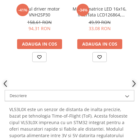
YAHBOOM
Burghie pentru Metal
Modul driver motor
Modul matrice LED 16x16,
-41%
-34%
YATO
VNH2SP30
interfata LCD126864,
T
Genti pentru Scule si Unelte
ZUBR
5VDC
158,61 RON
49,99 RON
Electronica
94,31 RON
33,08 RON
Unelte pentru Electronica
Aparate de Sudura in Puncte
ADAUGA IN COS
ADAUGA IN COS
Microscoape Digitale
Osciloscoape Digitale
Generatoare de Semnal
Surse de Laborator
Statii de Lipit
Letcon
Descriere
Accesorii pentru Lipit
Surubelnite de Precizie
VL53L0X este un senzor de distanta de inalta precizie,
Clesti de Precizie
bazat pe tehnologia Time-of-Flight (ToF). Acesta foloseste
cipul VL53L0X impreuna cu un STM32 integrat pentru a
Kituri Electronice
oferi masuratori rapide si fiabile ale distantei. Modulul
Placi de Dezvoltare
suporta alimentare intre 3V si 5V datorita regulatorului