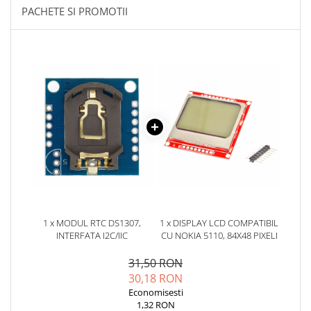
YAHBOOM
PACHETE SI PROMOTII
Burghie pentru Metal
YATO
Genti pentru Scule si Unelte
ZUBR
Electronica
Unelte pentru Electronica
Aparate de Sudura in Puncte
Microscoape Digitale
Osciloscoape Digitale
Generatoare de Semnal
Surse de Laborator
Statii de Lipit
Letcon
Accesorii pentru Lipit
1 x MODUL RTC DS1307,
1 x DISPLAY LCD COMPATIBIL
INTERFATA I2C/IIC
CU NOKIA 5110, 84X48 PIXELI
Surubelnite de Precizie
Clesti de Precizie
31,50 RON
Kituri Electronice
30,18 RON
Economisesti
Placi de Dezvoltare
1,32 RON