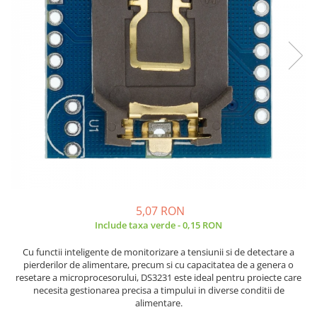
JBC
Termometre
JCD
Camere Termoviziune
JGNE
Sublere
KEYESTUDIO
Micrometre
KNIPEX
Scule si Unelte
KPS
Scule de Mana
LG CHEM
LONGWEI
Clesti de Taiat
MESTEK
Clesti pentru Dezizolat
MICROBIT
Clesti de Sertizare
MURATA
Clesti Multifunctionali
5,07 RON
MOLICEL
Clesti Papagal
Include taxa verde - 0,15 RON
MVAVA
Clesti Autoblocanti
Cu functii inteligente de monitorizare a tensiunii si de detectare a
OPTO-EDU
Menghine
pierderilor de alimentare, precum si cu capacitatea de a genera o
PIERGIACOMI
Clesti Electrician 1000V
resetare a microprocesorului, DS3231 este ideal pentru proiecte care
necesita gestionarea precisa a timpului in diverse conditii de
RASPBERRY PI
Surubelnite Simple
alimentare.
RUKO
Surubelnite Electrician 1000V