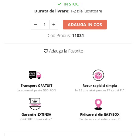
IN STOC
SCHRACK TECHNIK
Seturi de Surubelnite
Durata de livrare:
1-2 zile lucratoare
SAMSUNG
Cuttere
SUNKKO
Foarfeca Electrician
ADAUGA IN COS
SANYO
Chei Dinamometrice
Cod Produs:
11031
SUPERFIRE
Chei Fixe
SONOFF
Chei Reglabile
Adauga la Favorite
TERMOPASTY
Chei Combinate
TOPDON
Chei Inelare cu Cot
TAXNELE
Rulete
TENPOWER
Nivele cu bula
VICTOR
Truse de Scule
Transport GRATUIT
Retur rapid si simplu
La comenzi peste 500 RON
In 15 zile atat pentru PF cat si PJ*
VETO PRO PAC
Scule Electrice
WEICON
Unelte Multifunctionale
WERA
Surubelnite Electrice
Garantie EXTINSA
Ridicare si din EASYBOX
WIHA
Polizoare
GRATUIT 3 luni extra*
Tu decizi cand ridici coletul!
WAIT TOOLS
Masini de Gaurit si Insurubat
WEEEMAKE
Accesorii pentru Gaurit