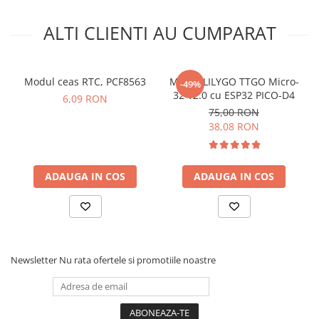
ALTI CLIENTI AU CUMPARAT
Modul ceas RTC, PCF8563
Modul LILYGO TTGO Micro-
-49%
32 V2.0 cu ESP32 PICO-D4
6,09 RON
75,00 RON
38,08 RON
Ce contine cutia?
1x Modul RTC DS1307 de precizie, I2C
ADAUGA IN COS
ADAUGA IN COS
Newsletter
Nu rata ofertele si promotiile noastre