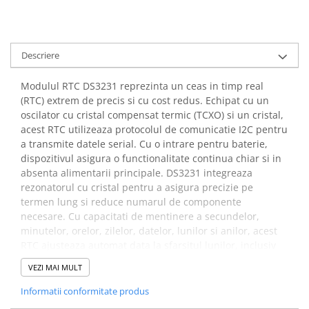
arc electric
Descarcatoare de Supratensiune
Contactoare
Descriere
Blocuri de Distributie
Tablouri Electrice
Modulul RTC DS3231 reprezinta un ceas in timp real
Accesorii Tablouri Electrice
(RTC) extrem de precis si cu cost redus. Echipat cu un
Stabilizatoare de Tensiune
oscilator cu cristal compensat termic (TCXO) si un cristal,
acest RTC utilizeaza protocolul de comunicatie I2C pentru
Convertoare de Tensiune
a transmite datele serial. Cu o intrare pentru baterie,
Banda Izolatoare
dispozitivul asigura o functionalitate continua chiar si in
absenta alimentarii principale. DS3231 integreaza
Panouri Fotovoltaice
rezonatorul cu cristal pentru a asigura precizie pe
Smart Home
termen lung si reduce numarul de componente
Intrerupatoare Smart
necesare. Cu capacitati de mentinere a secundelor,
minutelor, orelor, zilelor, datelor, lunilor si anilor, acest
Prize Inteligente
RTC ajusteaza automat data la sfarsitul lunilor, inclusiv
Module Smart Home
pentru anii bisecti. Configurabil in format de 24 de ore
VEZI MAI MULT
sau 12 ore cu indicator AM/PM, ofera si doua alarme
Camere Supraveghere
programabile si un semnal de iesire in forma de unda
Informatii conformitate produs
Iluminat
patrata.