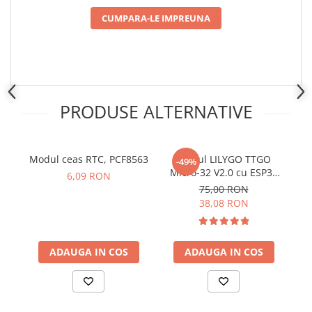
Placi de Expansiune
CUMPARA-LE IMPREUNA
Module Electronice
Senzori Electronici
Componente Electronice
Gadgets
PRODUSE ALTERNATIVE
Electrice
Acumulatori si Baterii
Acumulatori
Modul ceas RTC, PCF8563
Modul LILYGO TTGO
-49%
Micro-32 V2.0 cu ESP32
Baterii
6,09 RON
PICO-D4
t
75,00 RON
Distributie Comutatie si Protectie
5
38,08 RON
Contoare si Relee Electrice
Sigurante Automate
Sigurante Fuzibile
ADAUGA IN COS
ADAUGA IN COS
Sigurante Diferentiale RCBO
Protectii diferentiale RCCB
Dispozitive AFDD detectare defect