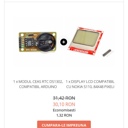
YAHBOOM
Burghie pentru Metal
YATO
Genti pentru Scule si Unelte
ZUBR
Electronica
Unelte pentru Electronica
Aparate de Sudura in Puncte
Microscoape Digitale
Osciloscoape Digitale
Generatoare de Semnal
Surse de Laborator
Statii de Lipit
1 x MODUL CEAS RTC DS1302,
1 x DISPLAY LCD COMPATIBIL
Letcon
COMPATIBIL ARDUINO
CU NOKIA 5110, 84X48 PIXELI
Accesorii pentru Lipit
31,42 RON
Surubelnite de Precizie
30,10 RON
Clesti de Precizie
Economisesti
Kituri Electronice
1,32 RON
Placi de Dezvoltare
CUMPARA-LE IMPREUNA