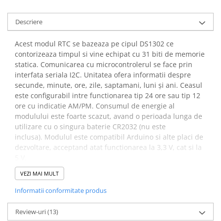
arc electric
Descarcatoare de Supratensiune
Descriere
Contactoare
Blocuri de Distributie
Acest modul RTC se bazeaza pe cipul DS1302 ce
contorizeaza timpul si vine echipat cu 31 biti de memorie
Tablouri Electrice
statica. Comunicarea cu microcontrolerul se face prin
Accesorii Tablouri Electrice
interfata seriala I2C. Unitatea ofera informatii despre
Stabilizatoare de Tensiune
secunde, minute, ore, zile, saptamani, luni și ani. Ceasul
este configurabil intre functionarea tip 24 ore sau tip 12
Convertoare de Tensiune
ore cu indicatie AM/PM. Consumul de energie al
Banda Izolatoare
modulului este foarte scazut, avand o perioada lunga de
utilizare cu o singura baterie CR2032 (nu este
Panouri Fotovoltaice
inclusa). Modulul este compatibil Arduino si alte placi de
Smart Home
dezvoltare, acceptand atat functionarea la 3,3 V, cat si la
Intrerupatoare Smart
5 V.
Prize Inteligente
VEZI MAI MULT
Specificatii modul RTC
Module Smart Home
Informatii conformitate produs
DS1302:
Camere Supraveghere
Review-uri
(13)
Iluminat
Tensiunea de alimentare:
3.3V DC sau 5V DC