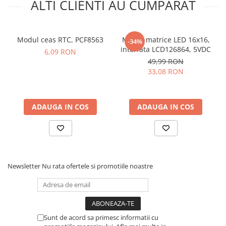
ALTI CLIENTI AU CUMPARAT
Pentru codul sursa, click
AICI
Modul ceas RTC, PCF8563
Modul matrice LED 16x16,
-34%
interfata LCD126864, 5VDC
6,09 RON
Ce contine cutia?
49,99 RON
33,08 RON
1x Modul RTC DS1302
ADAUGA IN COS
ADAUGA IN COS
Newsletter
Nu rata ofertele si promotiile noastre
Sunt de acord sa primesc informatii cu