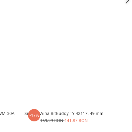
UVM-30A
Set biti Wiha BitBuddy TY 42117, 49 mm
TermoPast
-17%
-34%
Solutie 
169,99 RON
141,87 RON