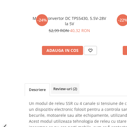
SCHRACK TECHNIK
Seturi de Surubelnite
SAMSUNG
Cuttere
Modul convertor DC TPS5430, 5.5V-28V
Mod
SUNKKO
-24%
-22
Foarfeca Electrician
la 5V
SANYO
Chei Dinamometrice
52,99 RON
40,32 RON
SUPERFIRE
Chei Fixe
SONOFF
Chei Reglabile
TERMOPASTY
Chei Combinate
ADAUGA IN COS
TOPDON
Chei Inelare cu Cot
TAXNELE
Rulete
TENPOWER
Nivele cu bula
VICTOR
Truse de Scule
VETO PRO PAC
Scule Electrice
Review-uri
(2)
Descriere
WEICON
Unelte Multifunctionale
WERA
Surubelnite Electrice
Un modul de releu SSR cu 4 canale si tensiune de 
WIHA
un dispozitiv electronic folosit pentru a controla sar
Polizoare
becurile, motoarele sau alte echipamente, utilizand
WAIT TOOLS
Masini de Gaurit si Insurubat
Acest modul utilizeaza tehnologia de releu cu stare
WEEEMAKE
Accesorii pentru Gaurit