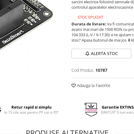
sarcini electrice folosind semnale d
controlul aparatelor electrocasnice 
STOC EPUIZAT
Durata de livrare:
Va fi comunicat
avans mai mari de 1500 RON cu prod
104 333 (L-V / 9-17:30) si te ajutam 
stoc? Apasa butonul de mai jos ⬇A
ALERTA STOC
Cod Produs:
10787
Adauga la Favorite
Retur rapid si simplu
Garantie EXTIN
In 15 zile atat pentru PF cat si PJ*
GRATUIT 3 luni extr
PRODUSE ALTERNATIVE