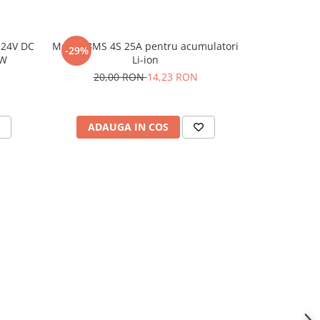
-24V DC
Modul BMS 4S 25A pentru acumulatori
Modul sur
-29%
8W
Li-ion
suport pentr
20,00 RON
14,23 RON
ADAUGA IN COS
ADAU