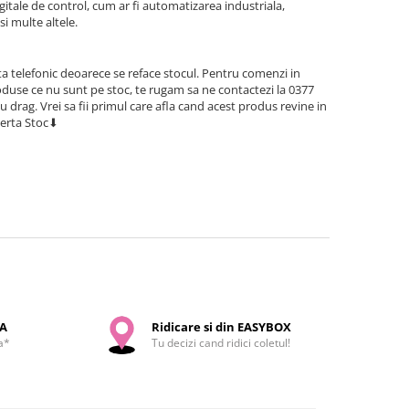
igitale de control, cum ar fi automatizarea industriala,
si multe altele.
a telefonic deoarece se reface stocul. Pentru comenzi in
use ce nu sunt pe stoc, te rugam sa ne contactezi la 0377
cu drag. Vrei sa fii primul care afla cand acest produs revine in
lerta Stoc⬇
SA
Ridicare si din EASYBOX
a*
Tu decizi cand ridici coletul!