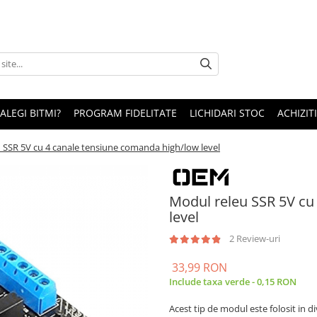
 ALEGI BITMI?
PROGRAM FIDELITATE
LICHIDARI STOC
ACHIZITI
 SSR 5V cu 4 canale tensiune comanda high/low level
Modul releu SSR 5V cu
level
2 Review-uri
33,99 RON
Include taxa verde - 0,15 RON
Acest tip de modul este folosit in di