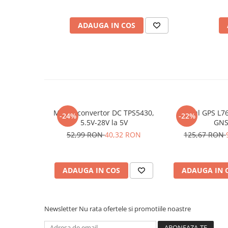
Placi de Expansiune
Pentru codul sursa, click
AICI
Module Electronice
ADAUGA IN COS
Senzori Electronici
Componente Electronice
Gadgets
Electrice
Acumulatori si Baterii
Modul convertor DC TPS5430,
Modul GPS L76
Acumulatori
-24%
-22%
5.5V-28V la 5V
GNS
Baterii
52,99 RON
40,32 RON
125,67 RON
Distributie Comutatie si Protectie
Contoare si Relee Electrice
Sigurante Automate
ADAUGA IN COS
ADAUGA IN 
Sigurante Fuzibile
Sigurante Diferentiale RCBO
Newsletter
Nu rata ofertele si promotiile noastre
Protectii diferentiale RCCB
Dispozitive AFDD detectare defect