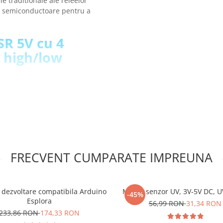
e traditionale ale releelor
e semiconductoare pentru a
SR 5V cu 4
 high/low
FRECVENT CUMPARATE IMPREUNA
 tata care sunt lipiti!
ul releu SSR
 dezvoltare compatibila Arduino
Modul senzor UV, 3V-5V DC, 
-45%
Esplora
56,99 RON
31,34 RON
233,86 RON
174,33 RON