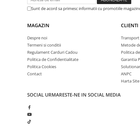
arc electric
Sunt de acord sa primesc informatii cu promotiile magazinu
Descarcatoare de Supratensiune
Contactoare
MAGAZIN
CLIENTI
Blocuri de Distributie
Tablouri Electrice
Despre noi
Transport 
Accesorii Tablouri Electrice
Termeni si conditii
Metode de
Stabilizatoare de Tensiune
Regulament Carduri Cadou
Politica d
Politica de Confidentialitate
Garantia 
Convertoare de Tensiune
Politica Cookies
Solutionare
Banda Izolatoare
Contact
ANPC
Panouri Fotovoltaice
Harta Site
Smart Home
SOCIAL
URMARESTE-NE IN SOCIAL MEDIA
Intrerupatoare Smart
Prize Inteligente
Module Smart Home
Camere Supraveghere
Iluminat