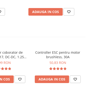
ADAUGA IN COS
AD
r coborator de
Controller ESC pentru motor
Modul ge
7, DC-DC, 1.25V-
brushless, 30A
PWM pentru
V, 2A
99 RON
50,83 RON
1
N COS
ADAUGA IN COS
ADAUG