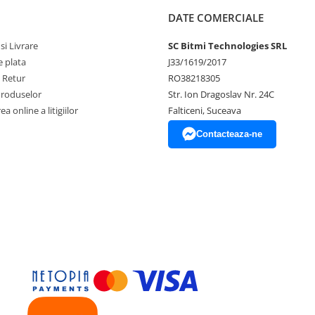
DATE COMERCIALE
si Livrare
SC Bitmi Technologies SRL
 plata
J33/1619/2017
e Retur
RO38218305
Produselor
Str. Ion Dragoslav Nr. 24C
a online a litigiilor
Falticeni, Suceava
Contacteaza-ne
, 5V, 5A