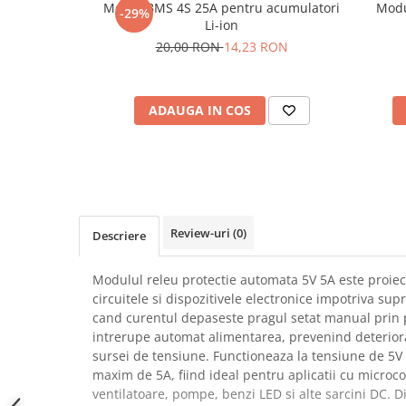
Modul BMS 4S 25A pentru acumulatori
Modu
-29%
SCHRACK TECHNIK
Seturi de Surubelnite
Li-ion
SAMSUNG
Cuttere
20,00 RON
14,23 RON
SUNKKO
Foarfeca Electrician
SANYO
Chei Dinamometrice
SUPERFIRE
ADAUGA IN COS
Chei Fixe
SONOFF
Chei Reglabile
TERMOPASTY
Chei Combinate
TOPDON
Chei Inelare cu Cot
TAXNELE
Rulete
TENPOWER
Nivele cu bula
Review-uri
(0)
Descriere
VICTOR
Truse de Scule
VETO PRO PAC
Scule Electrice
Modulul releu protectie automata 5V 5A este proiec
WEICON
circuitele si dispozitivele electronice impotriva sup
Unelte Multifunctionale
cand curentul depaseste pragul setat manual prin
WERA
Surubelnite Electrice
intrerupe automat alimentarea, prevenind deterio
WIHA
Polizoare
sursei de tensiune. Functioneaza la tensiune de 5V
WAIT TOOLS
maxim de 5A, fiind ideal pentru aplicatii cu microc
Masini de Gaurit si Insurubat
WEEEMAKE
ventilatoare, pompe, benzi LED si alte sarcini DC.
Accesorii pentru Gaurit