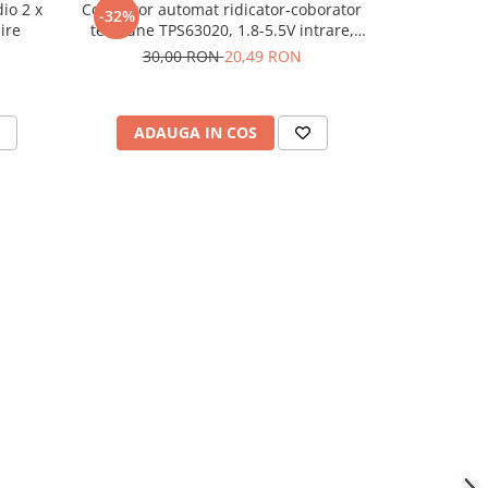
io 2 x
Convertor automat ridicator-coborator
Modul contro
-32%
-46%
ire
tensiune TPS63020, 1.8-5.5V intrare,
cu driver PW
2.5V iesire
30,00 RON
20,49 RON
69,
ADAUGA IN COS
ADAU