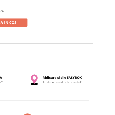
are
A IN COS
SA
Ridicare si din EASYBOX
a*
Tu decizi cand ridici coletul!