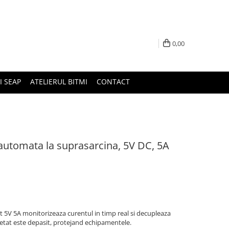
0,00
I SEAP
ATELIERUL BITMI
CONTACT
automata la suprasarcina, 5V DC, 5A
 5V 5A monitorizeaza curentul in timp real si decupleaza
tat este depasit, protejand echipamentele.