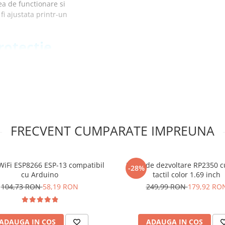
ea de functionare si
fi ajustata printr-un
rotectie
 5V, 5A:
FRECVENT CUMPARATE IMPREUNA
s), COM (comun)
)
WiFi ESP8266 ESP-13 compatibil
Placa de dezvoltare RP2350 cu
ire prag
-28%
cu Arduino
tactil color 1.69 inch
104,73 RON
58,19 RON
249,99 RON
179,92 RO
eleu protectie
ADAUGA IN COS
ADAUGA IN COS