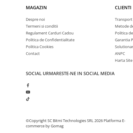
arc electric
MAGAZIN
CLIENTI
Descarcatoare de Supratensiune
Contactoare
Despre noi
Transport 
Blocuri de Distributie
Termeni si conditii
Metode de
Regulament Carduri Cadou
Politica d
Tablouri Electrice
Politica de Confidentialitate
Garantia 
Accesorii Tablouri Electrice
Politica Cookies
Solutionare
Stabilizatoare de Tensiune
Contact
ANPC
Convertoare de Tensiune
Harta Site
Banda Izolatoare
SOCIAL
URMARESTE-NE IN SOCIAL MEDIA
Panouri Fotovoltaice
Smart Home
Ce contine cutia?
Intrerupatoare Smart
1 x Modul releu protectie automata la suprasarcina
Prize Inteligente
Module Smart Home
Camere Supraveghere
©Copyright SC Bitmi Technologies SRL 2026
Platforma E-
commerce by Gomag
Iluminat