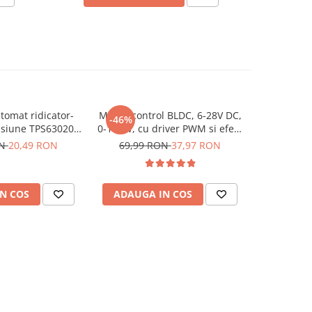
tomat ridicator-
Modul control BLDC, 6-28V DC,
Modul conv
-46%
-55%
nsiune TPS63020,
0-100W, cu driver PWM si efect
24V DC la t
rare, 2.5V iesire
Hall, ZS-X12H
ON
20,49 RON
69,99 RON
37,97 RON
48,99
N COS
ADAUGA IN COS
ADAUG