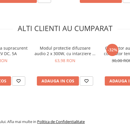
ALTI CLIENTI AU CUMPARAT
la supracurent
Modul protectie difuzoare
Convertor au
-32%
2V DC, 5A
audio 2 x 300W, cu intarziere la
coborator te
pornire
1.8-5.5V int
 RON
63,98 RON
30,00 R
COS
ADAUGA IN COS
ADAUGA I
lui. Afla mai multe in
Politica de Confidentialitate