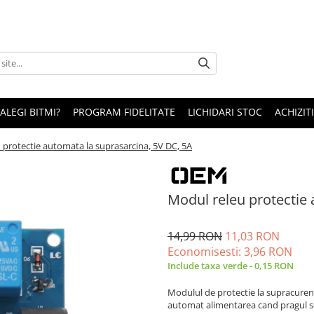
 ALEGI BITMI?
PROGRAM FIDELITATE
LICHIDARI STOC
ACHIZITI
 protectie automata la suprasarcina, 5V DC, 5A
Modul releu protectie 
14,99 RON
11,03 RON
Economisesti:
3,96
RON
Include taxa verde - 0,15 RON
Modulul de protectie la supracurent
automat alimentarea cand pragul se