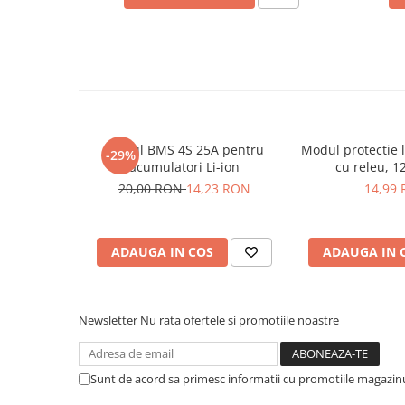
Placi de Expansiune
Module Electronice
Senzori Electronici
Componente Electronice
Gadgets
Modul BMS 4S 25A pentru
Modul protectie 
Electrice
-29%
acumulatori Li-ion
cu releu, 1
Acumulatori si Baterii
20,00 RON
14,23 RON
14,99
Acumulatori
Baterii
Distributie Comutatie si Protectie
ADAUGA IN COS
ADAUGA IN 
Contoare si Relee Electrice
Sigurante Automate
Newsletter
Nu rata ofertele si promotiile noastre
Sigurante Fuzibile
Sigurante Diferentiale RCBO
Protectii diferentiale RCCB
Sunt de acord sa primesc informatii cu promotiile magazinu
Dispozitive AFDD detectare defect