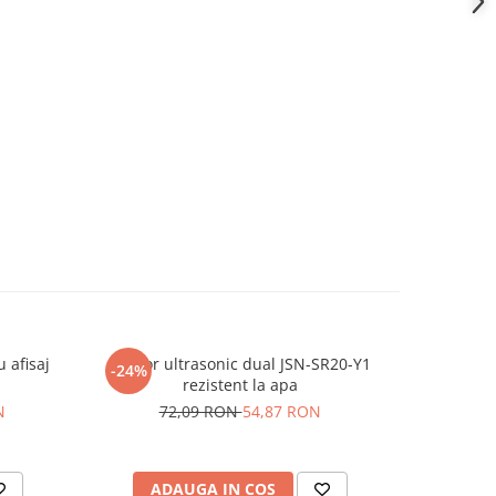
 afisaj
Senzor ultrasonic dual JSN-SR20-Y1
TermoPast
-24%
-35%
rezistent la apa
termocond
N
72,09 RON
54,87 RON
2
ADAUGA IN COS
AD