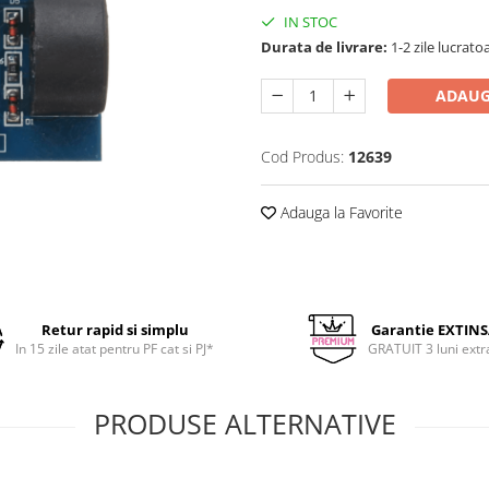
IN STOC
Durata de livrare:
1-2 zile lucrato
ADAUG
Cod Produs:
12639
Adauga la Favorite
Retur rapid si simplu
Garantie EXTIN
In 15 zile atat pentru PF cat si PJ*
GRATUIT 3 luni extr
PRODUSE ALTERNATIVE