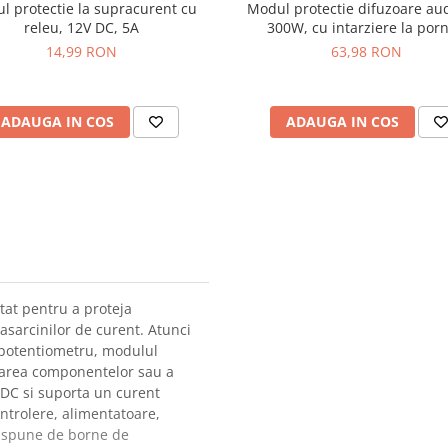
l protectie la supracurent cu
Modul protectie difuzoare aud
releu, 12V DC, 5A
300W, cu intarziere la porn
14,99 RON
63,98 RON
ADAUGA IN COS
ADAUGA IN COS
tat pentru a proteja
rasarcinilor de curent. Atunci
 potentiometru, modulul
rarea componentelor sau a
 DC si suporta un curent
ontrolere, alimentatoare,
 Dispune de borne de