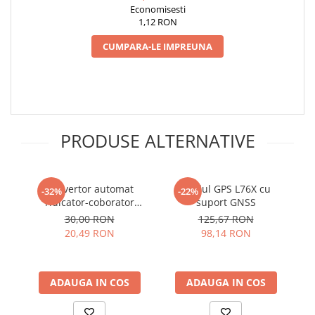
arc electric
Economisesti
1,12 RON
Descarcatoare de Supratensiune
Contactoare
CUMPARA-LE IMPREUNA
Blocuri de Distributie
Tablouri Electrice
Accesorii Tablouri Electrice
Stabilizatoare de Tensiune
PRODUSE ALTERNATIVE
Convertoare de Tensiune
Banda Izolatoare
Panouri Fotovoltaice
Convertor automat
Modul GPS L76X cu
-32%
-22%
Smart Home
ridicator-coborator
suport GNSS
T
tensiune TPS63020, 1.8-
Intrerupatoare Smart
30,00 RON
125,67 RON
5.5V intrare, 2.5V iesire
20,49 RON
98,14 RON
Prize Inteligente
Module Smart Home
ADAUGA IN COS
ADAUGA IN COS
Camere Supraveghere
Iluminat