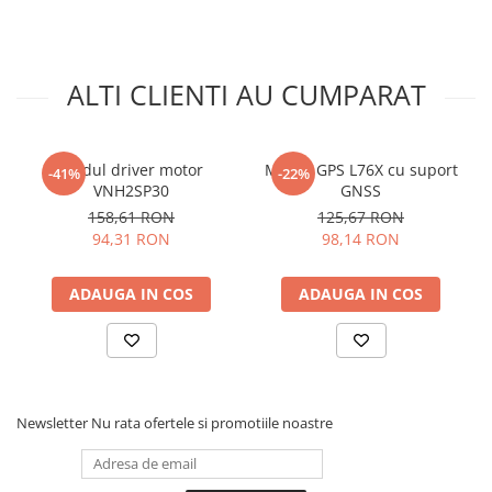
12V (neinclusa in pachet)
Schema de conectare modul releu
ALTI CLIENTI AU CUMPARAT
programabil 4 canale cu telecomanda:
Modul driver motor
Modul GPS L76X cu suport
-41%
-22%
VNH2SP30
GNSS
158,61 RON
125,67 RON
94,31 RON
98,14 RON
ADAUGA IN COS
ADAUGA IN COS
Newsletter
Nu rata ofertele si promotiile noastre