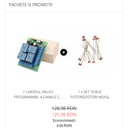
YAHBOOM
PACHETE SI PROMOTII
Burghie pentru Metal
YATO
Genti pentru Scule si Unelte
ZUBR
Electronica
Unelte pentru Electronica
Aparate de Sudura in Puncte
Microscoape Digitale
Osciloscoape Digitale
Generatoare de Semnal
Surse de Laborator
Statii de Lipit
Letcon
Accesorii pentru Lipit
1 x MODUL RELEU
1 x SET 70 BUC
PROGRAMABIL 4 CANALE CU
FOTOREZISTORI MG/GL
Surubelnite de Precizie
TELECOMANDA, 12V
Clesti de Precizie
128,98 RON
Kituri Electronice
125,98 RON
Economisesti
Placi de Dezvoltare
3,00 RON