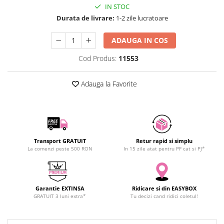
IN STOC
SCHRACK TECHNIK
Seturi de Surubelnite
Durata de livrare:
1-2 zile lucratoare
SAMSUNG
Cuttere
SUNKKO
Foarfeca Electrician
ADAUGA IN COS
SANYO
Chei Dinamometrice
Cod Produs:
11553
SUPERFIRE
Chei Fixe
SONOFF
Chei Reglabile
Adauga la Favorite
TERMOPASTY
Chei Combinate
TOPDON
Chei Inelare cu Cot
TAXNELE
Rulete
TENPOWER
Nivele cu bula
VICTOR
Truse de Scule
Transport GRATUIT
Retur rapid si simplu
La comenzi peste 500 RON
In 15 zile atat pentru PF cat si PJ*
VETO PRO PAC
Scule Electrice
WEICON
Unelte Multifunctionale
WERA
Surubelnite Electrice
Garantie EXTINSA
Ridicare si din EASYBOX
WIHA
Polizoare
GRATUIT 3 luni extra*
Tu decizi cand ridici coletul!
WAIT TOOLS
Masini de Gaurit si Insurubat
WEEEMAKE
Accesorii pentru Gaurit