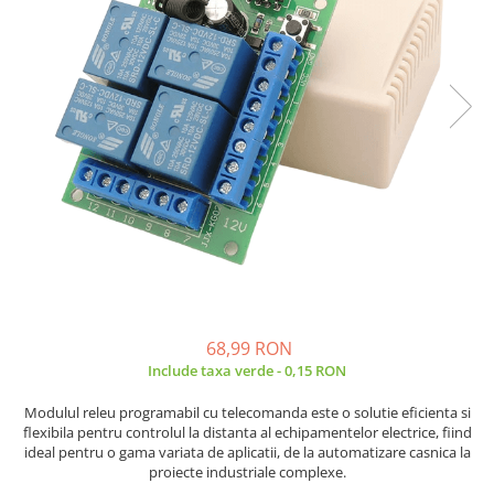
JBC
Termometre
JCD
Camere Termoviziune
JGNE
Sublere
KEYESTUDIO
Micrometre
KNIPEX
Scule si Unelte
KPS
Scule de Mana
LG CHEM
LONGWEI
Clesti de Taiat
MESTEK
Clesti pentru Dezizolat
MICROBIT
Clesti de Sertizare
MURATA
Clesti Multifunctionali
MOLICEL
Clesti Papagal
68,99 RON
MVAVA
Include taxa verde - 0,15 RON
Clesti Autoblocanti
OPTO-EDU
Menghine
Modulul releu programabil cu telecomanda este o solutie eficienta si
PIERGIACOMI
Clesti Electrician 1000V
flexibila pentru controlul la distanta al echipamentelor electrice, fiind
ideal pentru o gama variata de aplicatii, de la automatizare casnica la
RASPBERRY PI
Surubelnite Simple
proiecte industriale complexe.
RUKO
Surubelnite Electrician 1000V