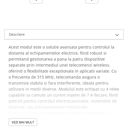
Lanterne
Lanterne de Cap
Lanterne de Mana
Lampi Solare
Descriere
Proiectoare LED
Aeroterme
Acest modul este o solutie avansata pentru controlul la
Auto
distanta al echipamentelor electrice, fiind robust si
permitand gestionarea a pana la patru dispozitive
Roboti de Pornire Auto
separate prin intermediul unei telecomenzi wireless,
Microscoape Biologice
oferind o flexibilitate exceptionala in aplicatii variate. Cu
o frecventa de 315 MHz, telecomanda asigura o
transmisie stabila si fara interferente, ideala pentru
utilizare in medii diverse. Modulul este echipat cu 4 relee
capabile sa comute un curent maxim de 7 A fiecare, fiind
potrivit pentru controlul electrocasnicelor, sistemelor de
iluminat, sau echipamentelor industriale.
Functionalitatea programabila permite adaptarea si
personalizarea comportamentului fiecarui releu pentru a
VEZI MAI MULT
se potrivi cerintelor specifice ale fiecarui proiect.