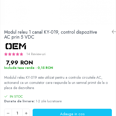
JBC
Termometre
JCD
Camere Termoviziune
JGNE
Sublere
KEYESTUDIO
Micrometre
Modul releu 1 canal KY-019, control dispozitive
KNIPEX
AC prin 5 VDC
Scule si Unelte
KPS
Scule de Mana
LG CHEM
LONGWEI
Clesti de Taiat
14 Review-uri
MESTEK
Clesti pentru Dezizolat
7,99 RON
MICROBIT
Clesti de Sertizare
Include taxa verde - 0,15 RON
MURATA
Clesti Multifunctionali
Modulul releu KY-019 este utilizat pentru a controla circuitele AC,
MOLICEL
Clesti Papagal
actionand ca un comutator care raspunde la un semnal primit de la o
MVAVA
Clesti Autoblocanti
placa de dezvoltare.
OPTO-EDU
Menghine
IN STOC
PIERGIACOMI
Clesti Electrician 1000V
Durata de livrare:
1-2 zile lucratoare
RASPBERRY PI
Surubelnite Simple
Adauga in cos
RUKO
Surubelnite Electrician 1000V