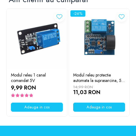
Lanterne
Lanterne de Cap
-26%
Lanterne de Mana
Lampi Solare
Proiectoare LED
Aeroterme
Auto
Roboti de Pornire Auto
Microscoape Biologice
Modul releu 1 canal
Modul releu protectie
comandat 5V
automata la suprasarcina, 5V
DC, 5A
9,99 RON
14,99 RON
11,03 RON
Adauga in cos
Adauga in cos