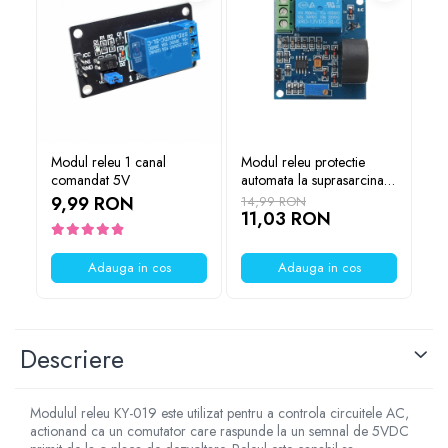
YAHBOOM
Burghie pentru Metal
YATO
Genti pentru Scule si Unelte
ZUBR
Electronica
Unelte pentru Electronica
Aparate de Sudura in Puncte
Modul releu 1 canal
Modul releu protectie
Co
Microscoape Digitale
comandat 5V
automata la suprasarcina,
ri
Osciloscoape Digitale
5V DC, 5A
te
9,99 RON
14,99 RON
30
11,03 RON
5.5
2
Generatoare de Semnal
Surse de Laborator
Adauga in cos
Adauga in cos
Statii de Lipit
Letcon
Accesorii pentru Lipit
Surubelnite de Precizie
Descriere
Clesti de Precizie
Kituri Electronice
Modulul releu KY-019 este utilizat pentru a controla circuitele AC,
Placi de Dezvoltare
actionand ca un comutator care raspunde la un semnal de 5VDC