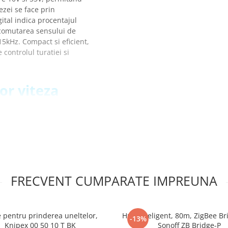
ezei se face prin
gital indica procentajul
 comutarea sensului de
15kHz. Compact si eficient,
 controlul turatiei si
or viteza
e DC:
FRECVENT CUMPARATE IMPREUNA
 pentru prinderea uneltelor,
Hub inteligent, 80m, ZigBee Br
-13%
Knipex 00 50 10 T BK
Sonoff ZB Bridge-P