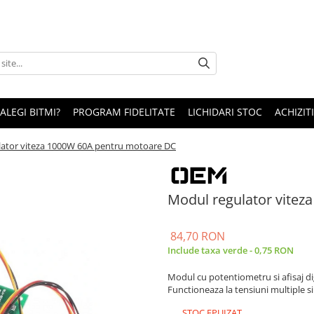
 ALEGI BITMI?
PROGRAM FIDELITATE
LICHIDARI STOC
ACHIZITI
ator viteza 1000W 60A pentru motoare DC
Modul regulator vite
84,70 RON
Include taxa verde - 0,75 RON
Modul cu potentiometru si afisaj di
Functioneaza la tensiuni multiple si 
STOC EPUIZAT