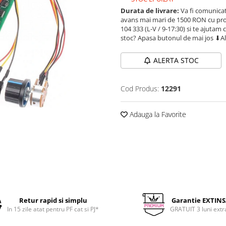
Durata de livrare:
Va fi comunicat
avans mai mari de 1500 RON cu prod
104 333 (L-V / 9-17:30) si te ajutam 
stoc? Apasa butonul de mai jos ⬇A
ALERTA STOC
Cod Produs:
12291
Adauga la Favorite
Retur rapid si simplu
Garantie EXTIN
In 15 zile atat pentru PF cat si PJ*
GRATUIT 3 luni extr