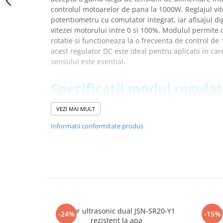
YAHBOOM
controlul motoarelor de pana la 1000W. Reglajul vit
Burghie pentru Metal
YATO
potentiometru cu comutator integrat, iar afisajul di
Genti pentru Scule si Unelte
vitezei motorului intre 0 si 100%. Modulul permite
ZUBR
Electronica
rotatie si functioneaza la o frecventa de control de 
acest regulator DC este ideal pentru aplicatii in care
Unelte pentru Electronica
sensului este esential.
Aparate de Sudura in Puncte
Microscoape Digitale
Specificatii modul regulat
Osciloscoape Digitale
1000W 60A pentru motoar
Generatoare de Semnal
VEZI MAI MULT
Surse de Laborator
Tensiune de lucru
: 10V – 55V DC
Informatii conformitate produs
Statii de Lipit
Tensiune de iesire
: liniara, sub sarcina
Curent maxim
: 100A
Letcon
Curent continuu
: 60A
Accesorii pentru Lipit
Putere maxima
: 1000W
Surubelnite de Precizie
Mod reglaj
: potentiometru cu comutator
Clesti de Precizie
Tip reglare
: reglare prin curent
Kituri Electronice
Sens rotatie
: suportat (inainte/inapoi)
Afisaj digital
: procentaj viteza 0–100%
Senzor ultrasonic dual JSN-SR20-Y1
Funie
Placi de Dezvoltare
-24%
-15%
Frecventa control
: 15kHz
rezistent la apa