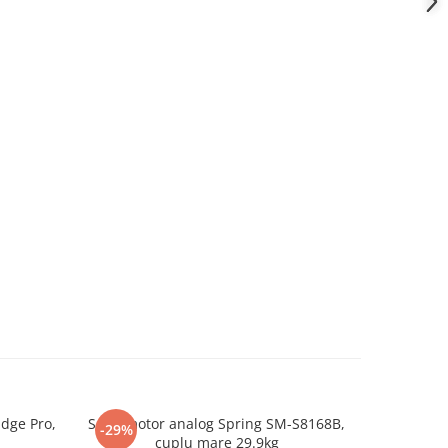
idge Pro,
Servomotor analog Spring SM-S8168B,
Placa de
-29%
-28%
cuplu mare 29.9kg