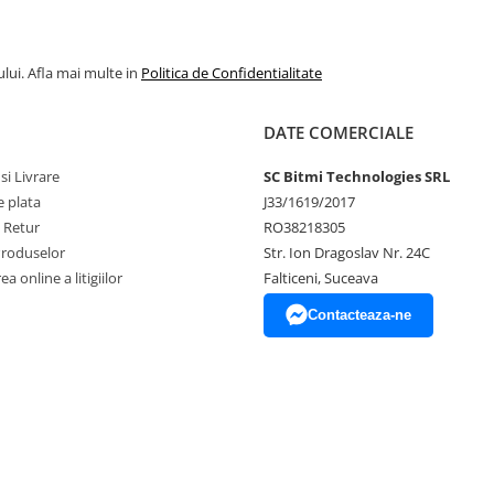
lui. Afla mai multe in
Politica de Confidentialitate
DATE COMERCIALE
si Livrare
SC Bitmi Technologies SRL
 plata
J33/1619/2017
e Retur
RO38218305
Produselor
Str. Ion Dragoslav Nr. 24C
a online a litigiilor
Falticeni, Suceava
Contacteaza-ne
are DC