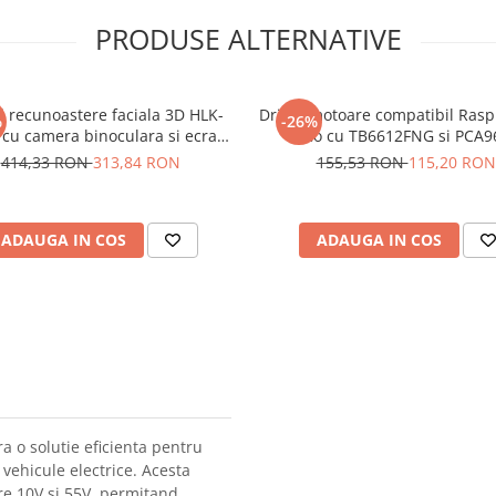
PRODUSE ALTERNATIVE
 recunoastere faciala 3D HLK-
Driver motoare compatibil Rasp
%
-26%
 cu camera binoculara si ecran
Pico cu TB6612FNG si PCA9
2.8 inch
414,33 RON
313,84 RON
155,53 RON
115,20 RON
ADAUGA IN COS
ADAUGA IN COS
 o solutie eficienta pentru
u vehicule electrice. Acesta
re 10V si 55V, permitand