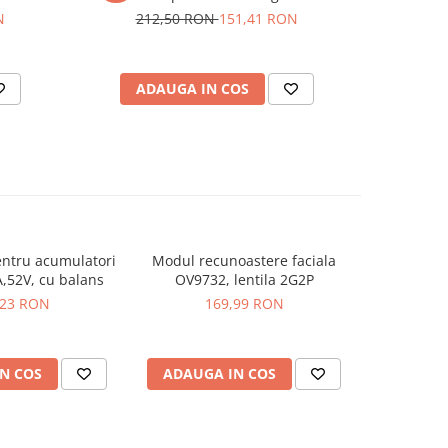
N
212,50 RON
151,41 RON
24
ADAUGA IN COS
AD
ntru acumulatori
Modul recunoastere faciala
Modul recu
5A,52V, cu balans
OV9732, lentila 2G2P
maxi
,23 RON
169,99 RON
2
N COS
ADAUGA IN COS
ADAUG