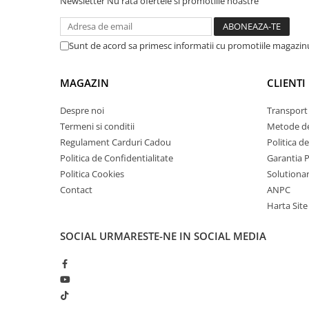
Newsletter
Nu rata ofertele si promotiile noastre
arc electric
Descarcatoare de Supratensiune
Contactoare
Sunt de acord sa primesc informatii cu promotiile magazinu
Blocuri de Distributie
Tablouri Electrice
MAGAZIN
CLIENTI
Accesorii Tablouri Electrice
Despre noi
Transport 
Stabilizatoare de Tensiune
Termeni si conditii
Metode de
Convertoare de Tensiune
Regulament Carduri Cadou
Politica d
Banda Izolatoare
Politica de Confidentialitate
Garantia 
Politica Cookies
Solutionare
Panouri Fotovoltaice
Ce contine cutia?
Contact
ANPC
Smart Home
Harta Site
1 x Modul regulator viteza 1000W 60A pentru moto
Intrerupatoare Smart
Prize Inteligente
SOCIAL
URMARESTE-NE IN SOCIAL MEDIA
Module Smart Home
Camere Supraveghere
Iluminat