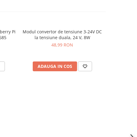
berry Pi
Modul convertor de tensiune 3-24V DC
Modul conver
-24%
685
la tensiune duala, 24 V, 8W
48,99 RON
52,
ADAUGA IN COS
ADAU