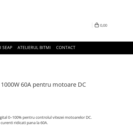
0,00
I SEAP
ATELIERUL BITMI
CONTACT
za 1000W 60A pentru motoare DC
gital 0–100% pentru controlul vitezei motoarelor DC.
curenti ridicati pana la 60A.