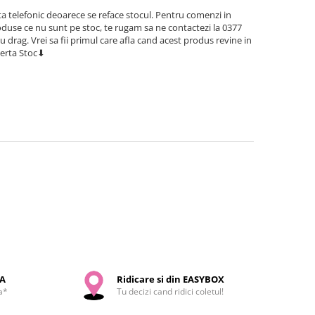
a telefonic deoarece se reface stocul. Pentru comenzi in
use ce nu sunt pe stoc, te rugam sa ne contactezi la 0377
cu drag. Vrei sa fii primul care afla cand acest produs revine in
lerta Stoc⬇
SA
Ridicare si din EASYBOX
a*
Tu decizi cand ridici coletul!