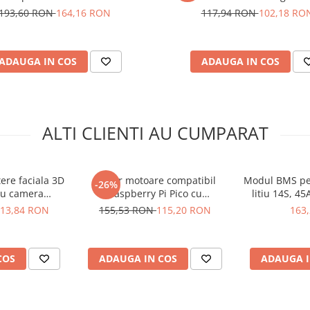
193,60 RON
164,16 RON
117,94 RON
102,18 RO
tor 1000W:
ADAUGA IN COS
ADAUGA IN COS
ALTI CLIENTI AU CUMPARAT
ere faciala 3D
Driver motoare compatibil
Modul BMS pe
-26%
cu camera
Raspberry Pi Pico cu
litiu 14S, 4
cran 2.8 inch
TB6612FNG si PCA9685
13,84 RON
155,53 RON
115,20 RON
163
COS
ADAUGA IN COS
ADAUGA I